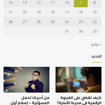
14
13
12
11
10
9
8
21
20
19
18
17
16
15
28
27
26
25
24
23
22
31
30
29
« يوليو
الجديد
كيف نقضي على الفجوة
من أدبيات تحمل
الرقمية في محيط الأسرة؟
المسؤلية – إسلام أون