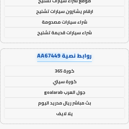
موقع شراء سيارات تشليح
ارقام يشترون سيارات تشليح
شراء سيارات مصدومة
شراء سيارات قديمة تشليح
روابط نصية AA67449
كورة 365
كورة سيتي
جول العرب goalarab
بث مباشر ريال مدريد اليوم
يلا لايف