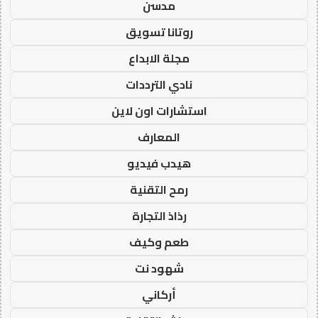
مدسن
روتانا تسويق
مجلة الابداع
نادي الترددات
استشارات اون لاين
المعارف
هيدب فيديو
رمح التقنية
رذاذ التجارة
طعم وكيف
شهود نت
أركاني