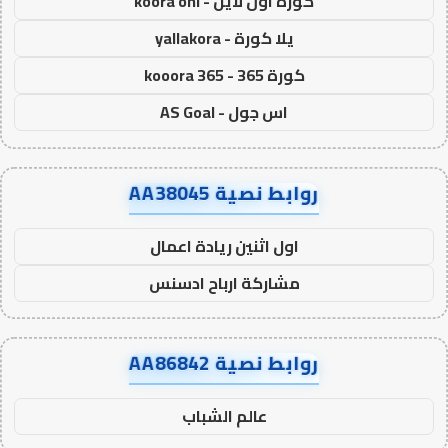
كورة اون لاين - koora onl
يلا كورة - yallakora
كورة 365 - kooora 365
اس جول - AS Goal
روابط نصية AA38045
اول اثنين ريادة اعمال
مشاركة ارباح ادسنس
روابط نصية AA86842
عالم الشباب