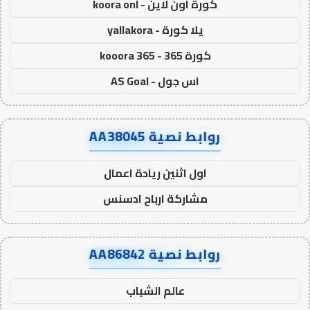
كورة اون لاين - koora onl
يلا كورة - yallakora
كورة 365 - kooora 365
اس جول - AS Goal
روابط نصية AA38045
اول اثنين ريادة اعمال
مشاركة ارباح ادسنس
روابط نصية AA86842
عالم الشباب