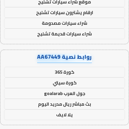
موقع شراء سيارات تشليح
ارقام يشترون سيارات تشليح
شراء سيارات مصدومة
شراء سيارات قديمة تشليح
روابط نصية AA67449
كورة 365
كورة سيتي
جول العرب goalarab
بث مباشر ريال مدريد اليوم
يلا لايف