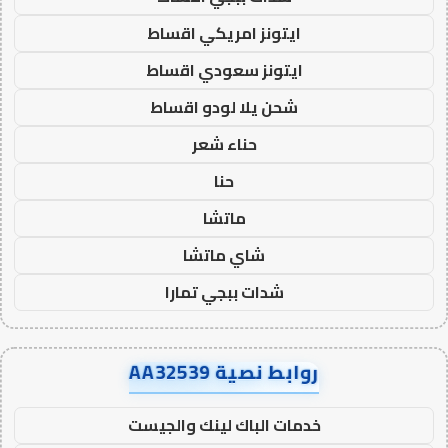
ايتونز امريكي اقساط
ايتونز سعودي اقساط
شحن يلا لودو اقساط
حناء شعر
حنا
ماتشا
شاي ماتشا
شدات ببجي تمارا
روابط نصية AA32539
خدمات الباك لينك والجيست