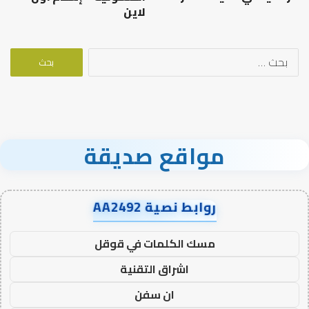
لاين
البحث
عن:
مواقع صديقة
روابط نصية AA2492
مسك الكلمات في قوقل
اشراق التقنية
ان سفن