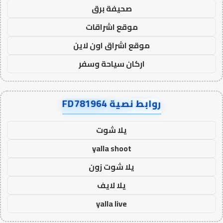
صحيفة برق
موقع اشراقات
موقع اشراق اون لاين
اركان سياحة وسفر
روابط نصية FD781964
يلا شوت
yalla shoot
يلا شوت زون
يلا لايف
yalla live