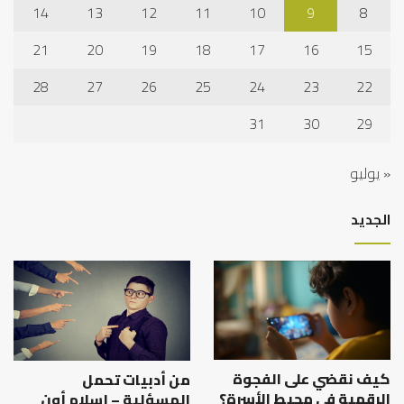
14
13
12
11
10
9
8
21
20
19
18
17
16
15
28
27
26
25
24
23
22
31
30
29
« يوليو
الجديد
كيف نقضي على الفجوة
من أدبيات تحمل
الرقمية في محيط الأسرة؟
المسؤلية – إسلام أون