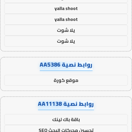
yalla shoot
yalla shoot
يلا شوت
يلا شوت
روابط نصية AA5386
موقع كورة
روابط نصية AA11138
باقة باك لينك
تحسين محركات البحث SEO