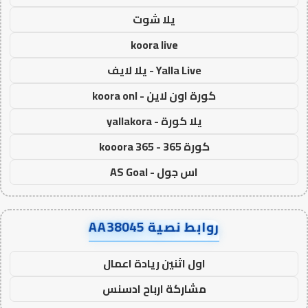
يلا شوت
koora live
Yalla Live - يلا لايف
كورة اون لاين - koora onl
يلا كورة - yallakora
كورة 365 - kooora 365
اس جول - AS Goal
روابط نصية AA38045
اول اثنين ريادة اعمال
مشاركة ارباح ادسنس