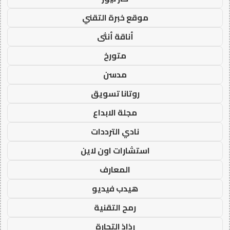
موقع خبرة التقني
أناقة أنثى
متورخ
مدسن
روتانا تسويق
مجلة الابداع
نادي الترددات
استشارات اون لاين
المعارف
هيدب فيديو
رمح التقنية
رذاذ التجارة