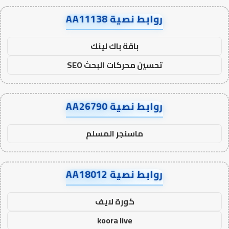
روابط نصية AA11138
باقة باك لينك
تحسين محركات البحث SEO
روابط نصية AA26790
ماسنجر المسلم
روابط نصية AA18012
كورة لايف
koora live