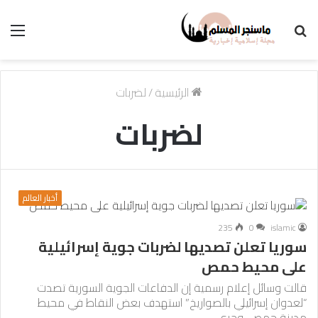
بحث
الق
عن
الرئيسية
/
لضربات
لضربات
أخبار العالم
235
0
islamic
سوريا تعلن تصديها لضربات جوية إسرائيلية
على محيط حمص
قالت وسائل إعلام رسمية إن الدفاعات الجوية السورية تصدت
“لعدوان إسرائيلي بالصواريخ” استهدف بعض النقاط في محيط
مدينة حمص، وجرى…