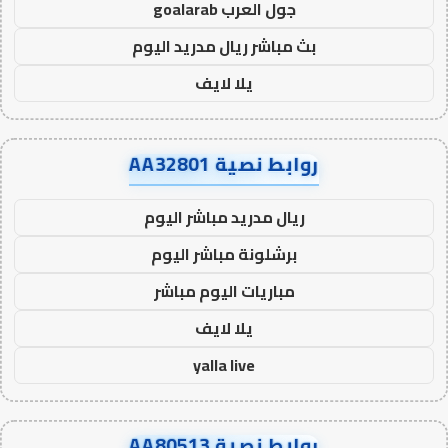
جول العرب goalarab
بث مباشر ريال مدريد اليوم
يلا لايف
روابط نصية AA32801
ريال مدريد مباشر اليوم
برشلونة مباشر اليوم
مباريات اليوم مباشر
يلا لايف
yalla live
روابط نصية AA80513