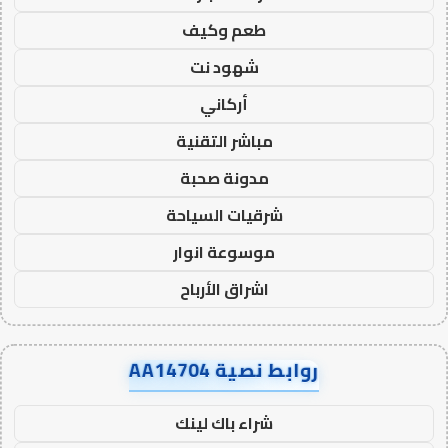
طعم وكيف
شهود نت
أركاني
مباشر التقنية
مدونة صحبة
شرقيات السياحة
موسوعة انوار
اشراق الأرباح
روابط نصية AA14704
شراء باك لينك