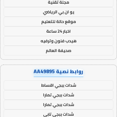
مجلة تقنية
يو ان بي الرياضي
موقع حالة للتعليم
اخبار 24 ساعة
هيدب فنون وترفيه
صحيفة العالم
روابط نصية AA49895
شدات ببجي اقساط
شدات ببجي تمارا
شدات ببجي تمارا
شدات ببجي تابي