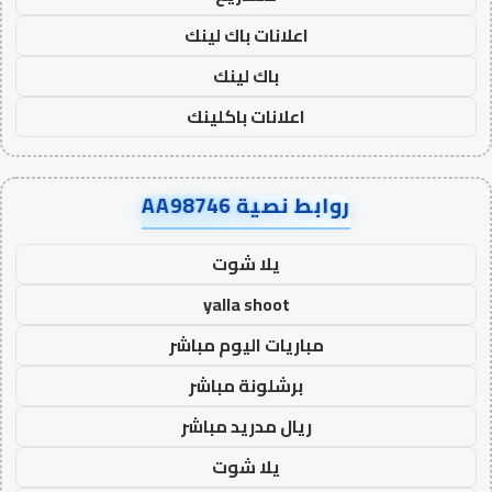
اعلانات باك لينك
باك لينك
اعلانات باكلينك
روابط نصية AA98746
يلا شوت
yalla shoot
مباريات اليوم مباشر
برشلونة مباشر
ريال مدريد مباشر
يلا شوت