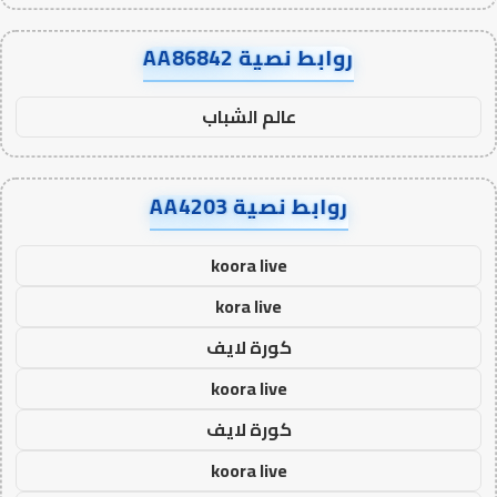
روابط نصية AA86842
عالم الشباب
روابط نصية AA4203
koora live
kora live
كورة لايف
koora live
كورة لايف
koora live