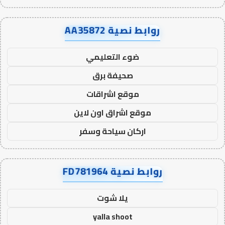
روابط نصية AA35872
ضوء التعليمي
صحيفة برق
موقع اشراقات
موقع اشراق اون لاين
اركان سياحة وسفر
روابط نصية FD781964
يلا شوت
yalla shoot