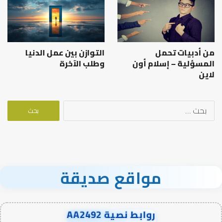
من أدبيات تحمل
التوازن بين عمل الدنيا
المسؤلية – إسلام أون
وطلب الآخرة
لاين
البحث
عن:
مواقع صديقة
روابط نصية AA2492