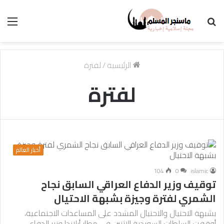
بحث
الق
عن
الرئيسية
/
لفترة
لفترة
أخبار العالم
104
0
islamic
توقيف وزير الدفاع العراقي السابق نجاح
الشمري لفترة وجيزة بشبهة الاحتيال
بشبهة الاحتيال والاحتيال المشدد على المساعدات الاجتماعية،
أوقفت السلطات السويدية الإثنين في مطار أرلاندا وزير الدفاع