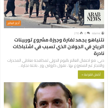
أخبار العالم
210
0
islamic
نتنياهو يجمد لفترة وجيزة مشروع توربينات
الرياح في الجولان الذي تسبب في اشتباكات
نادرة
دبي: مع احتفال العالم باليوم الدولي لمكافحة تعاطي المخدرات
والاتجار غير المشروع بها ، تقول كارولين روز ، باحثة تجارة…
أكمل القراءة »