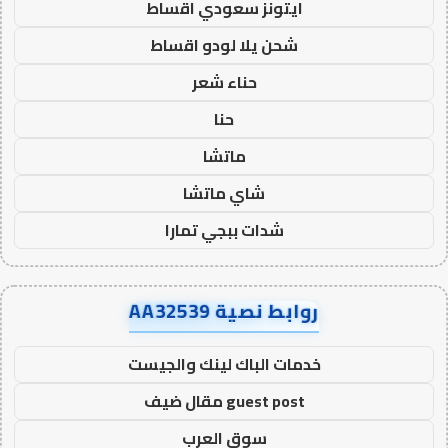
ايتونز سعودي اقساط
شحن يلا لودو اقساط
حناء شعر
حنا
ماتشا
شاي ماتشا
شدات ببجي تمارا
روابط نصية AA32539
خدمات الباك لينك والجيست
guest post مقال ضيف
سوق العرب