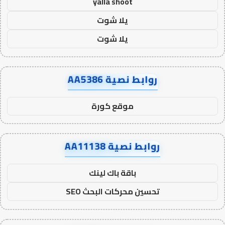
yalla shoot
يلا شوت
يلا شوت
روابط نصية AA5386
موقع كورة
روابط نصية AA11138
باقة باك لينك
تحسين محركات البحث SEO