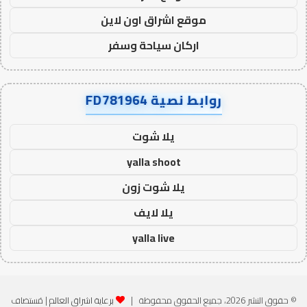
موقع اشراق اون لاين
اركان سياحة وسفر
روابط نصية FD781964
يلا شوت
yalla shoot
يلا شوت زون
يلا لايف
yalla live
© حقوق النشر 2026، جميع الحقوق محفوظة |
برعاية اشراق العالم
| مُستضاف