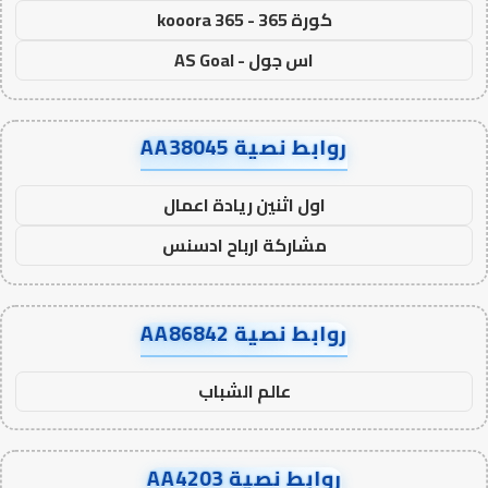
كورة 365 - kooora 365
اس جول - AS Goal
روابط نصية AA38045
اول اثنين ريادة اعمال
مشاركة ارباح ادسنس
روابط نصية AA86842
عالم الشباب
روابط نصية AA4203