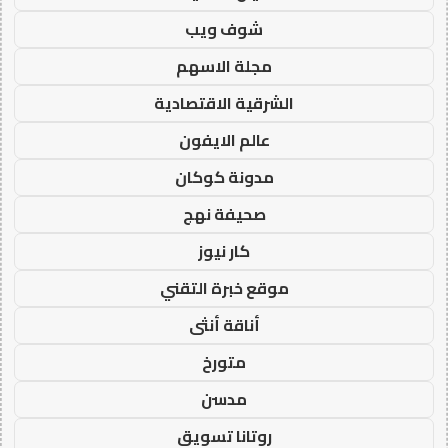
شوف ويب
مجلة الاسهم
الشرقية الاقتصادية
عالم الايفون
مدونة كوكان
صحيفة نهج
كار نيوز
موقع خبرة التقني
أناقة أنثى
متورخ
مدسن
روتانا تسويق