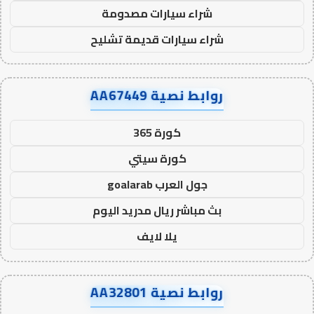
شراء سيارات مصدومة
شراء سيارات قديمة تشليح
روابط نصية AA67449
كورة 365
كورة سيتي
جول العرب goalarab
بث مباشر ريال مدريد اليوم
يلا لايف
روابط نصية AA32801