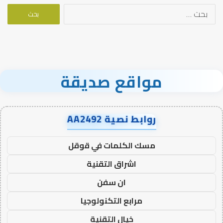
البحث
عن:
مواقع صديقة
روابط نصية AA2492
مسك الكلمات في قوقل
اشراق التقنية
ان سفن
مرابع التكنولوجيا
خيال التقنية