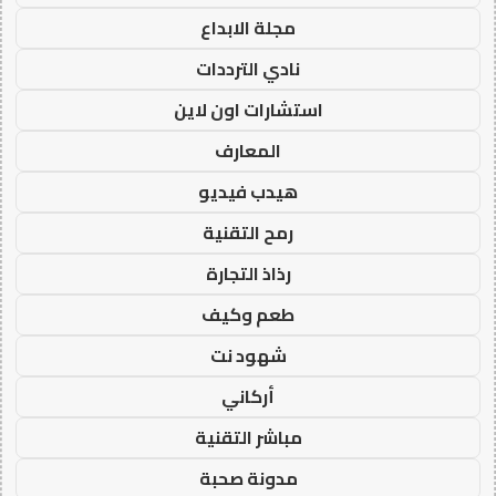
مجلة الابداع
نادي الترددات
استشارات اون لاين
المعارف
هيدب فيديو
رمح التقنية
رذاذ التجارة
طعم وكيف
شهود نت
أركاني
مباشر التقنية
مدونة صحبة