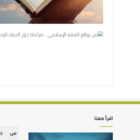
اقرأ معنا
س
د
التوازن
كيف