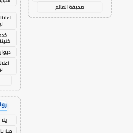
سوق 
صحيفة العالم
اعلانا
لي
خدما
كلينك 26
ديوان
اعلان
لي
رواب
يلا
مباريا