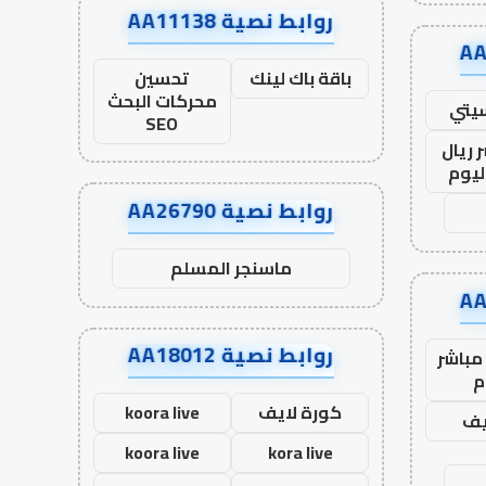
روابط نصية AA11138
باقة باك لينك
تحسين
محركات البحث
يتي
SEO
 ريال
ليوم
روابط نصية AA26790
ماسنجر المسلم
روابط نصية AA18012
مباشر
م
كورة لايف
koora live
يف
koora live
kora live