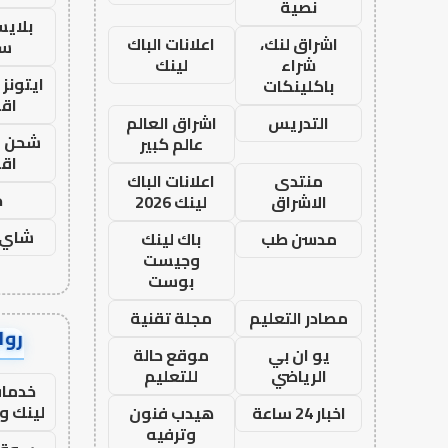
نصية
بلاي
اشراق لنك،
اعلانات الباك
ست
شراء
لينك
ايتونز
باكلينكات
اق
التدريس
اشراق العالم
شحن يل
عالم كبير
اق
منتدى
اعلانات الباك
ح
الاشراق
لينك 2026
شاي 
مدسن طب
باك لينك
وجيست
بوست
مصادر التعليم
مجلة تقنية
رواب
يو ان بي
موقع حالة
الرياضي
للتعليم
خدمات
لينك و
اخبار 24 ساعة
هيدب فنون
وترفيه