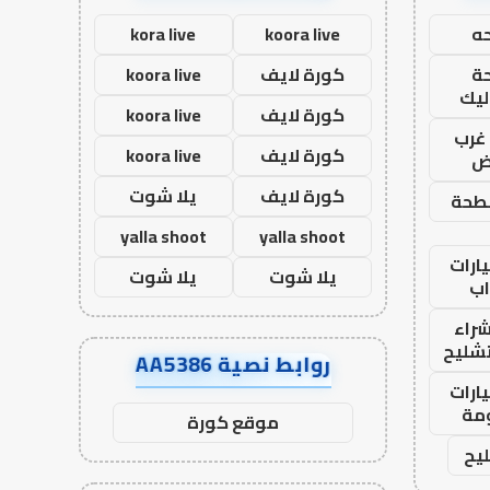
ه
koora live
kora live
ة
كورة لايف
koora live
ليك
كورة لايف
koora live
غرب
كورة لايف
koora live
اض
كورة لايف
يلا شوت
طحة
yalla shoot
yalla shoot
ارات
يلا شوت
يلا شوت
ب
راء
تشليح
روابط نصية AA5386
ارات
مة
موقع كورة
يح