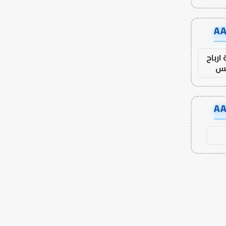
ارباح
س