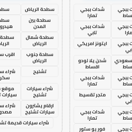
 ببجي
شدات ببجي
سطحة الرياض
سطح
ساط
تمارا
سطحة بين
سطح
 ببجي
شدات ببجي
المدن
هيدرو
ارا
تابي
سطحة شمال
سطحة 
 ببجي
ايتونز امريكي
الرياض
الري
بي
سطحة جنوب
اقرب س
 سعودي
شحن يلا لودو
الرياض
ساط
اقساط
تشليح
شراء سي
 ببجي
شدات ببجي
سكرا
ساط
تمارا
شراء سيارات
موقع ش
 ببجي
متجر تقسيط
تشليح
سيارات 
بي
ارقام يشترون
شراء سي
 ببجي
شدات ببجي
سيارات تشليح
مصدو
ساط
تمارا
شراء سيارات قديمة تشل
 ببجي
فور يو ستور