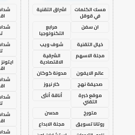
مسك الكلمات
اشراق التقنية
شدات
في قوقل
اق
ان سفن
مرابع
شدات
التكنولوجيا
تم
خيال التقنية
شوف ويب
شدات
تا
مجلة الاسهم
الشرقية
الاقتصادية
ايتونز
اق
عالم الايفون
مدونة كوكان
شدات
صحيفة نهج
كار نيوز
اق
موقع خبرة
أناقة أنثى
شدات
التقني
تا
متورخ
مدسن
شدات
اق
روتانا تسويق
مجلة الابداع
شدات
نادي الترددات
استشارات اون