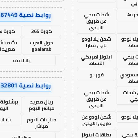
بي
روابط نصية AA67449
 4u
شدات ببجي
عن طريق
الايدي
كورة 365
كورة س
ا لودو
شحن يلا لودو
جول العرب
بث مباشر
ساط
تابي تمارا
goalarab
مدريد ا
 ببجي
ايتونز امريكي
يلا لايف
ساط
اقساط
 سعودي
فور يو
ساط
روابط نصية AA32801
شدات
شدات ببجي
جي
عن طريق
ريال مدريد
برشلونة 
الايدي
مباشر اليوم
اليو
ا لودو
شحن لودو عن
مباريات اليوم
يلا لا
طريق الايدي
مباشر
 ببجي
بطاقات ايتونز
yalla live