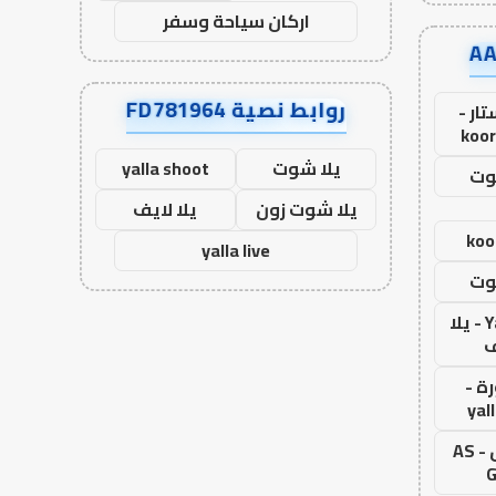
اركان سياحة وسفر
روابط نصية FD781964
ار -
koor
يلا شوت
yalla shoot
وت
يلا شوت زون
يلا لايف
koo
yalla live
وت
Yalla Live - يلا
ف
ة -
yal
اس جول - AS
G