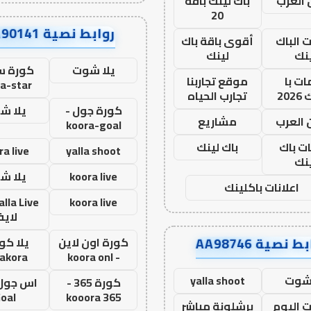
العرب
باك لينك باقة
20
روابط نصية AA90141
ت الباك
أقوى باقة باك
نك
لينك
يلا شوت
كورة ست
ت با
موقع تجاربنا
a-star
20
تجارب الحياه
كورة جول -
يلا ش
 العرب
مشاريع
koora-goal
ات باك
باك لينك
ra live
yalla shoot
نك
koora live
يلا ش
اعلانات باكلينك
koora live
لاي
ط نصية AA98746
كورة اون لاين
يلا كور
lakora
- koora onl
 شوت
yalla shoot
كورة 365 -
oal
kooora 365
ت اليوم
برشلونة مباشر