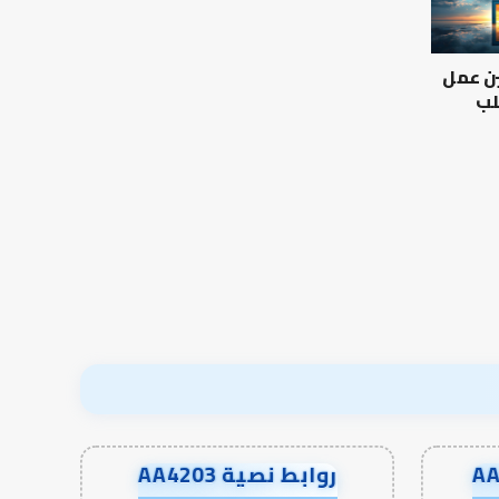
العلمية
أدبيات
بين
تحمل
الإمام
المسؤلية
ين عمل
مالك
–
والليث
إسلام
لب
بن
أون
العلاقة العلمية بين الإمام
سعد:
لاين
مالك والليث بن سعد: نموذج
من أدبيات تحمل المس
نموذج
في أدب الخلاف
إسلام أون لاين
في
أدب
الخلاف
روابط نصية AA4203