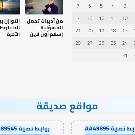
أسباب
7
6
5
4
3
عدم
استجابة
14
13
12
11
10
من أدبيات تحمل
التوازن ب
الدعاء
المسؤلية –
الدنيا وط
21
20
19
18
17
إسلام أون لاين
الآخرة
28
27
26
25
24
 العبادات شخصية
أهم أسباب عدم استجابة
الدعاء
31
مواقع صديقة
ط نصية AA49895
روابط نصية AA89545