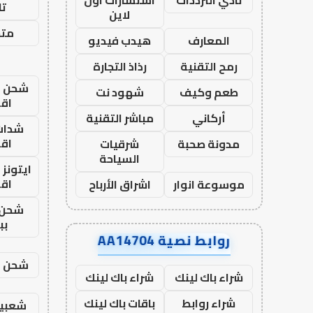
تا
لاين
متجر
المعارف
هيدب فيديو
رمح التقنية
رذاذ التجارة
شحن يل
طعم وكيف
شهود نت
اق
أركاني
مباشر التقنية
شدات
اق
مدونة صحبة
شرقيات
السياحة
ايتونز
اق
موسوعة انوار
اشراق الأرباح
شحن 
بب
روابط نصية AA14704
شحن يل
شراء باك لينك
شراء باك لينك
شراء روابط
باقات باك لينك
شعبية