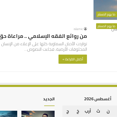
ما يهم المسلم
ما يهم المسلم
islamic
من روائع الفقه الإسلامي .. مراعاة حق 
تواردت الأديان السماوية كلها على الإعلاء من الإنسان 
المخلوقات الأرضية، فجاءت النصوص…
أكمل القراءة »
أغسطس 2026
الجديد
ن
ث
أرب
خ
ج
أهم