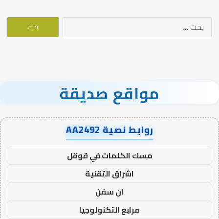
البحث
عن:
مواقع صديقة
روابط نصية AA2492
مسك الكلمات في قوقل
اشراق التقنية
ان سفن
مرابع التكنولوجيا