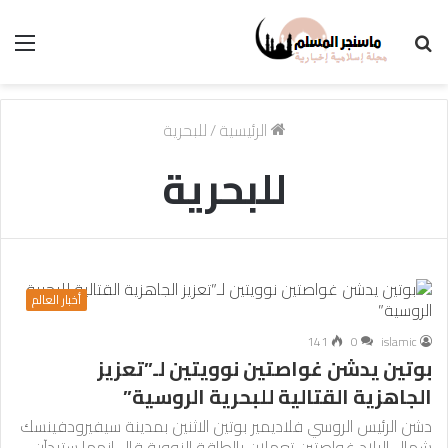
بحث
الق
عن
الرئيسية
/
للبحرية
للبحرية
أخبار العالم
141
0
islamic
بوتين يدشن غواصتين نوويتين لـ”تعزيز
الجاهزية القتالية للبحرية الروسية”
دشن الرئيس الروسي فلاديمير بوتين الاثنين بمدينة سيفيرودفينسك
شمال البلاد غواصتين تعملان بالطاقة النووية قال إنهما ستبدآن