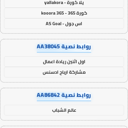
يلا كورة - yallakora
كورة 365 - kooora 365
اس جول - AS Goal
روابط نصية AA38045
اول اثنين ريادة اعمال
مشاركة ارباح ادسنس
روابط نصية AA86842
عالم الشباب