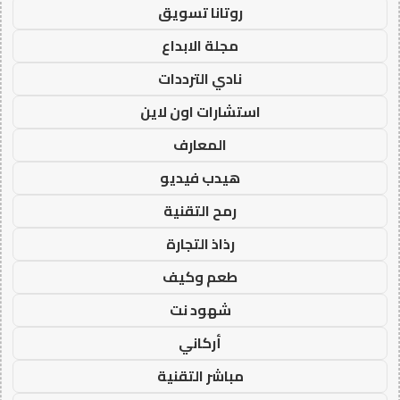
روتانا تسويق
مجلة الابداع
نادي الترددات
استشارات اون لاين
المعارف
هيدب فيديو
رمح التقنية
رذاذ التجارة
طعم وكيف
شهود نت
أركاني
مباشر التقنية