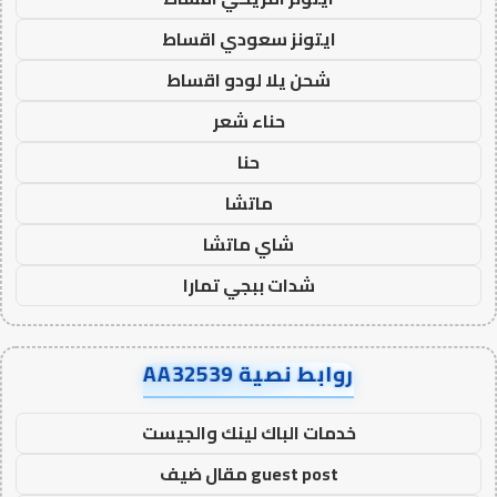
ايتونز سعودي اقساط
شحن يلا لودو اقساط
حناء شعر
حنا
ماتشا
شاي ماتشا
شدات ببجي تمارا
روابط نصية AA32539
خدمات الباك لينك والجيست
guest post مقال ضيف