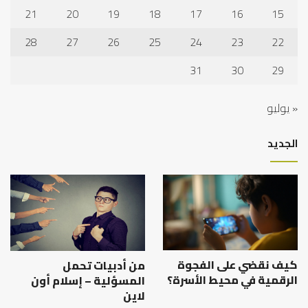
21
20
19
18
17
16
15
28
27
26
25
24
23
22
31
30
29
« يوليو
الجديد
كيف نقضي على الفجوة
من أدبيات تحمل
الرقمية في محيط الأسرة؟
المسؤلية – إسلام أون
لاين