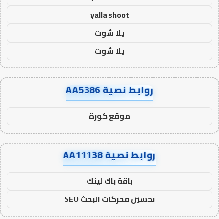
yalla shoot
يلا شوت
يلا شوت
روابط نصية AA5386
موقع كورة
روابط نصية AA11138
باقة باك لينك
تحسين محركات البحث SEO