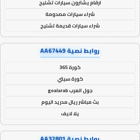
ارقام يشترون سيارات تشليح
شراء سيارات مصدومة
شراء سيارات قديمة تشليح
روابط نصية AA67449
كورة 365
كورة سيتي
جول العرب goalarab
بث مباشر ريال مدريد اليوم
يلا لايف
روابط نصية AA32801