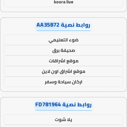
koora live
روابط نصية AA35872
ضوء التعليمي
صحيفة برق
موقع اشراقات
موقع اشراق اون لاين
اركان سياحة وسفر
روابط نصية FD781964
يلا شوت