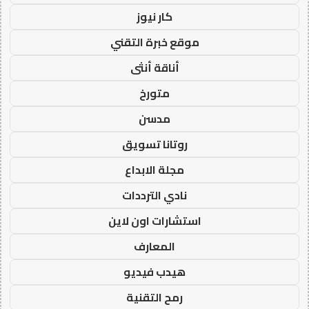
كار نيوز
موقع خبرة التقني
أناقة أنثى
متورخ
مدسن
روتانا تسويق
مجلة الابداع
نادي الترددات
استشارات اون لاين
المعارف
هيدب فيديو
رمح التقنية