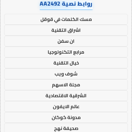
روابط نصية AA2492
مسك الكلمات في قوقل
اشراق التقنية
ان سفن
مرابع التكنولوجيا
خيال التقنية
شوف ويب
مجلة الاسهم
الشرقية الاقتصادية
عالم الايفون
مدونة كوكان
صحيفة نهج