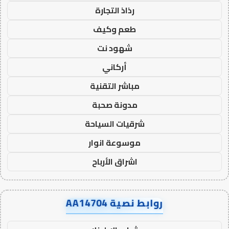
رذاذ التجارة
طعم وكيف
شهود نت
أركاني
مباشر التقنية
مدونة صحبة
شرقيات السياحة
موسوعة انوار
اشراق الأرباح
روابط نصية AA14704