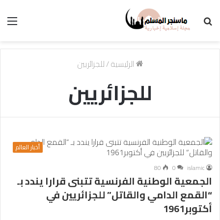
بحث
الق
عن
الرئيسية
/
للجزائريين
للجزائريين
أخبار العالم
80
0
islamic
الجمعية الوطنية الفرنسية تتبنى قرارا يندد بـ
“القمع الدامي والقاتل” للجزائريين في
أكتوبر1961