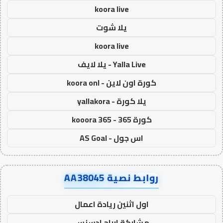
koora live
يلا شوت
koora live
Yalla Live - يلا لايف
كورة اون لاين - koora onl
يلا كورة - yallakora
كورة 365 - kooora 365
اس جول - AS Goal
روابط نصية AA38045
اول اثنين ريادة اعمال
مشاركة ارباح ادسنس