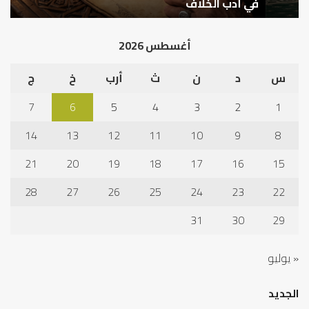
في
قب
في أدب الخلاف
ق
أدب
الم
الخلاف
إلى
أغسطس 2026
نجا
س
د
ن
ث
أرب
خ
ج
7
6
5
4
3
2
1
14
13
12
11
10
9
8
21
20
19
18
17
16
15
28
27
26
25
24
23
22
31
30
29
« يوليو
الجديد