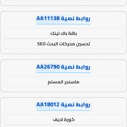
روابط نصية AA11138
باقة باك لينك
تحسين محركات البحث SEO
روابط نصية AA26790
ماسنجر المسلم
روابط نصية AA18012
كورة لايف