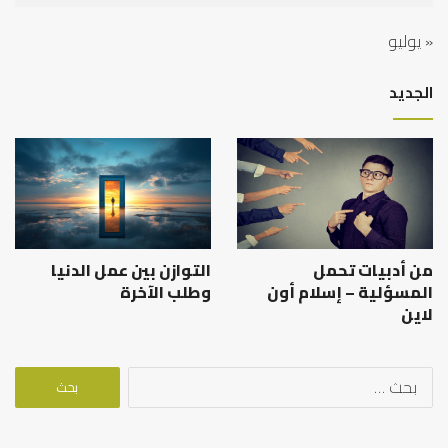
« يوليو
الجديد
من أدبيات تحمل
التوازن بين عمل الدنيا
المسؤلية – إسلام أون
وطلب الآخرة
لاين
البحث
عن: