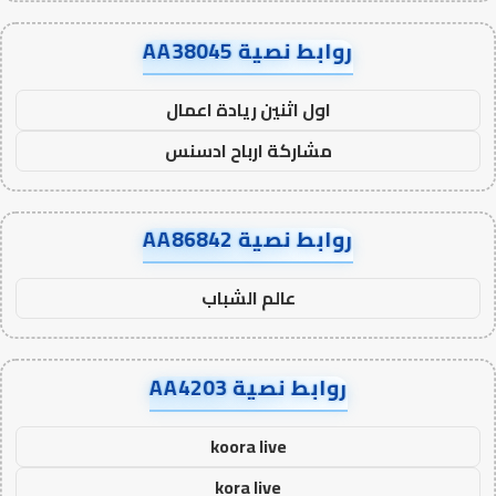
روابط نصية AA38045
اول اثنين ريادة اعمال
مشاركة ارباح ادسنس
روابط نصية AA86842
عالم الشباب
روابط نصية AA4203
koora live
kora live