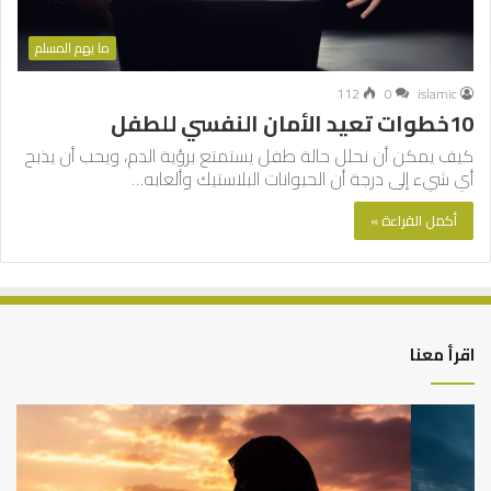
ما يهم المسلم
112
0
islamic
10خطوات تعيد الأمان النفسي للطفل
كيف يمكن أن نحلل حالة طفل يستمتع برؤية الدم، ويحب أن يذبح
أي شيء إلى درجة أن الحيوانات البلاستيك وألعابه…
أكمل القراءة »
اقرأ معنا
كيف
أه
تشكل
أسب
العبادات
عد
شخصية
است