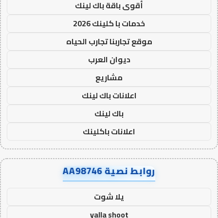
أقوى باقة باك لينك
خدمات با كلينك 2026
موقع تجاربنا تجارب الحياه
ديوان العرب
مشاريع
اعلانات باك لينك
باك لينك
اعلانات باكلينك
روابط نصية AA98746
يلا شوت
yalla shoot