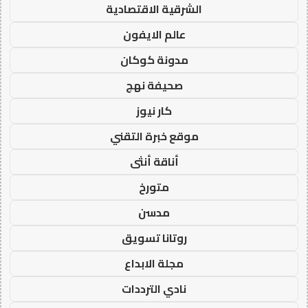
الشرقية الاقتصادية
عالم الايفون
مدونة كوكان
صحيفة نهج
كار نيوز
موقع خبرة التقني
أناقة أنثى
متورخ
مدسن
روتانا تسويق
مجلة الابداع
نادي الترددات