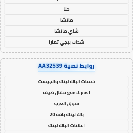
حنا
ماتشا
شاي ماتشا
شدات ببجي تمارا
روابط نصية AA32539
خدمات الباك لينك والجيست
guest post مقال ضيف
سوق العرب
باك لينك باقة 20
اعلانات الباك لينك