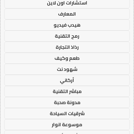
استشارات اون لاين
المعارف
هيدب فيديو
رمح التقنية
رذاذ التجارة
طعم وكيف
شهود نت
أركاني
مباشر التقنية
مدونة صحبة
شرقيات السياحة
موسوعة انوار