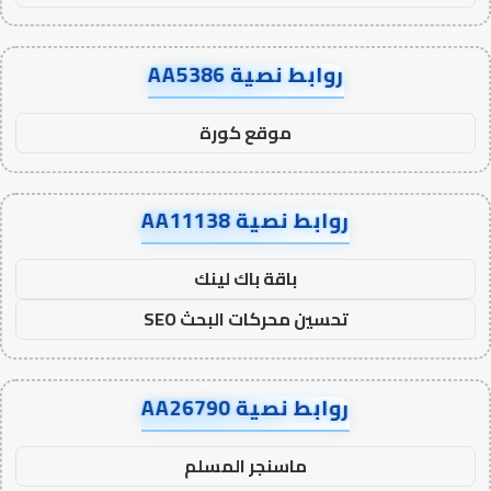
روابط نصية AA5386
موقع كورة
روابط نصية AA11138
باقة باك لينك
تحسين محركات البحث SEO
روابط نصية AA26790
ماسنجر المسلم