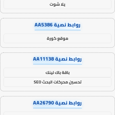
يلا شوت
روابط نصية AA5386
موقع كورة
روابط نصية AA11138
باقة باك لينك
تحسين محركات البحث SEO
روابط نصية AA26790