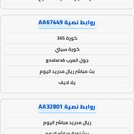
روابط نصية AA67449
كورة 365
كورة سيتي
جول العرب goalarab
بث مباشر ريال مدريد اليوم
يلا لايف
روابط نصية AA32801
ريال مدريد مباشر اليوم
برشلونة مباشر اليوم