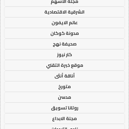
مجلة الاسهم
الشرقية الاقتصادية
عالم الايفون
مدونة كوكان
صحيفة نهج
كار نيوز
موقع خبرة التقني
أناقة أنثى
متورخ
مدسن
روتانا تسويق
مجلة الابداع