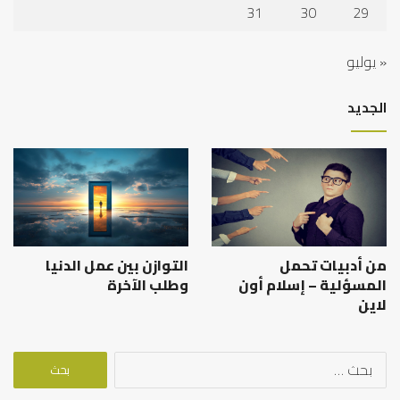
31
30
29
« يوليو
الجديد
من أدبيات تحمل
التوازن بين عمل الدنيا
المسؤلية – إسلام أون
وطلب الآخرة
لاين
البحث
عن: