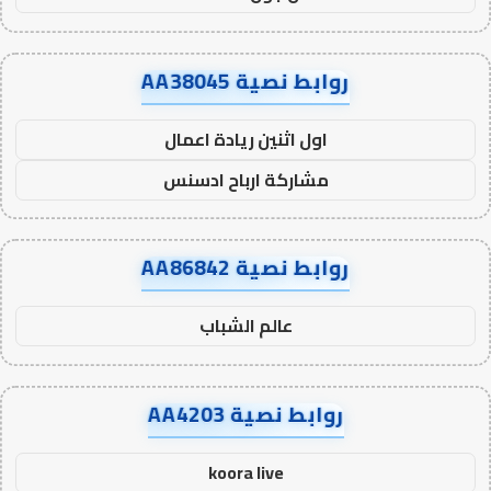
روابط نصية AA38045
اول اثنين ريادة اعمال
مشاركة ارباح ادسنس
روابط نصية AA86842
عالم الشباب
روابط نصية AA4203
koora live