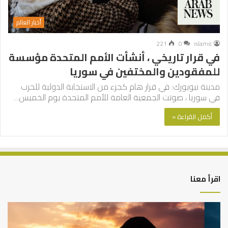
أخبار العالم
221
0
islamic
في قرار تاريخي ، أنشأت الأمم المتحدة مؤسسة
للمفقودين والمختفين في سوريا
مدينة نيويورك: في قرار هام كجزء من الاستجابة الدولية للحرب
في سوريا ، صوتت الجمعية العامة للأمم المتحدة يوم الخميس…
أكمل القراءة »
اقرأ معنا
كيف
أه
تشكل
أسب
العبادات
عد