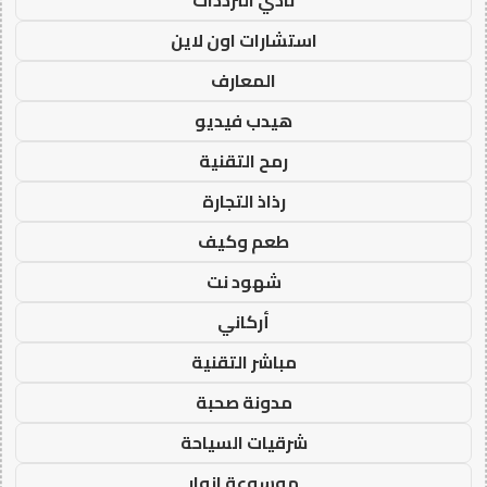
نادي الترددات
استشارات اون لاين
المعارف
هيدب فيديو
رمح التقنية
رذاذ التجارة
طعم وكيف
شهود نت
أركاني
مباشر التقنية
مدونة صحبة
شرقيات السياحة
موسوعة انوار