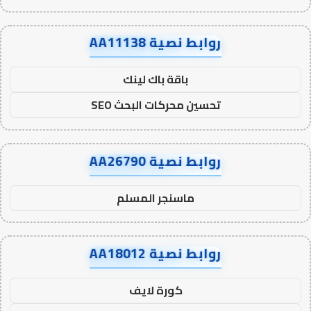
روابط نصية AA11138
باقة باك لينك
تحسين محركات البحث SEO
روابط نصية AA26790
ماسنجر المسلم
روابط نصية AA18012
كورة لايف