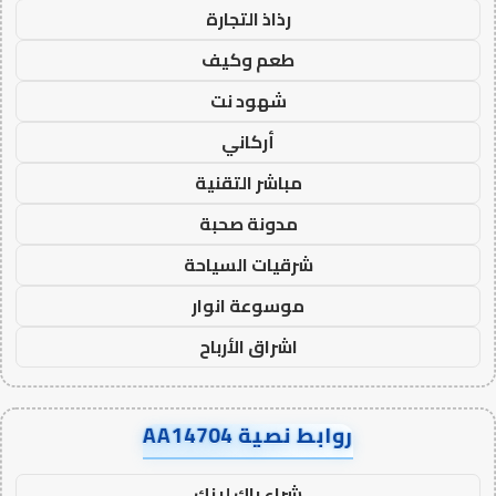
رذاذ التجارة
طعم وكيف
شهود نت
أركاني
مباشر التقنية
مدونة صحبة
شرقيات السياحة
موسوعة انوار
اشراق الأرباح
روابط نصية AA14704
شراء باك لينك