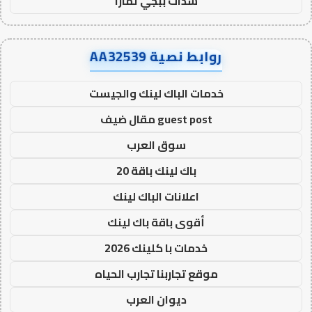
شدات ببجي تمارا
روابط نصية AA32539
خدمات الباك لينك والجيست
guest post مقال ضيف
سوق العرب
باك لينك باقة 20
اعلانات الباك لينك
أقوى باقة باك لينك
خدمات با كلينك 2026
موقع تجاربنا تجارب الحياه
ديوان العرب