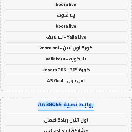
koora live
يلا شوت
koora live
Yalla Live - يلا لايف
كورة اون لاين - koora onl
يلا كورة - yallakora
كورة 365 - kooora 365
اس جول - AS Goal
روابط نصية AA38045
اول اثنين ريادة اعمال
مشاركة ارباح ادسنس