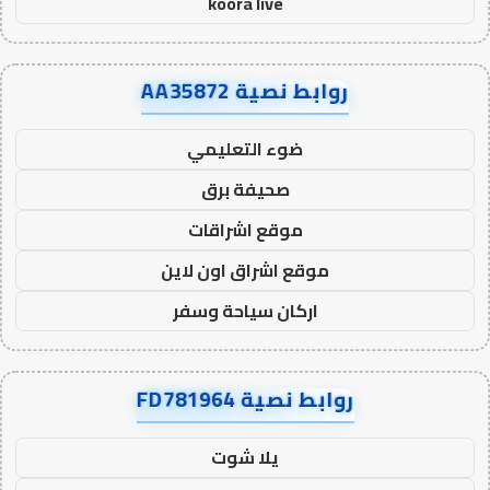
koora live
روابط نصية AA35872
ضوء التعليمي
صحيفة برق
موقع اشراقات
موقع اشراق اون لاين
اركان سياحة وسفر
روابط نصية FD781964
يلا شوت