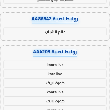
روابط نصية AA86842
عالم الشباب
روابط نصية AA4203
koora live
kora live
كورة لايف
koora live
كورة لايف
koora live