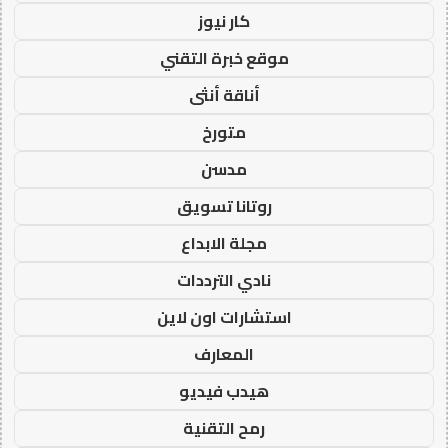
كار نيوز
موقع خبرة التقني
أناقة أنثى
متورخ
مدسن
روتانا تسويق
مجلة الابداع
نادي الترددات
استشارات اون لاين
المعارف
هيدب فيديو
رمح التقنية