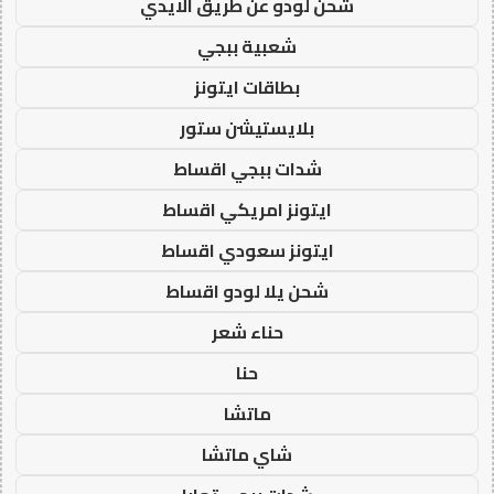
شحن لودو عن طريق الايدي
شعبية ببجي
بطاقات ايتونز
بلايستيشن ستور
شدات ببجي اقساط
ايتونز امريكي اقساط
ايتونز سعودي اقساط
شحن يلا لودو اقساط
حناء شعر
حنا
ماتشا
شاي ماتشا