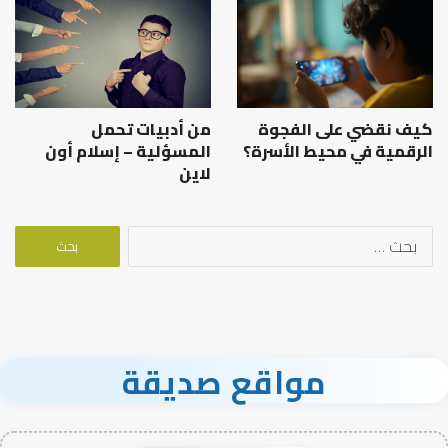
كيف نقضي على الفجوة
من أدبيات تحمل
الرقمية في محيط الأسرة؟
المسؤلية – إسلام أون
لاين
البحث
عن:
مواقع صديقة