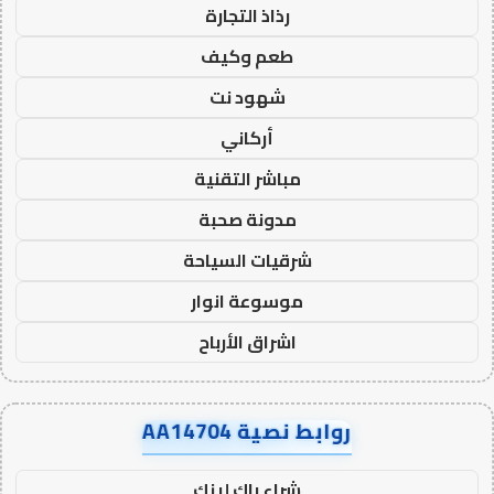
رذاذ التجارة
طعم وكيف
شهود نت
أركاني
مباشر التقنية
مدونة صحبة
شرقيات السياحة
موسوعة انوار
اشراق الأرباح
روابط نصية AA14704
شراء باك لينك