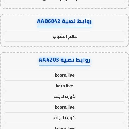
روابط نصية AA86842
عالم الشباب
روابط نصية AA4203
koora live
kora live
كورة لايف
koora live
كورة لايف
koora live