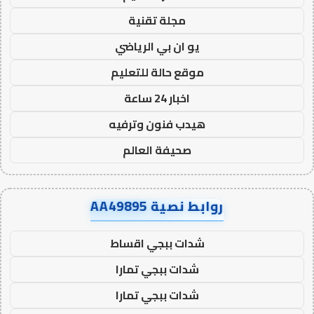
مجلة تقنية
يو ان بي الرياضي
موقع حالة للتعليم
اخبار 24 ساعة
هيدب فنون وترفيه
صحيفة العالم
روابط نصية AA49895
شدات ببجي اقساط
شدات ببجي تمارا
شدات ببجي تمارا