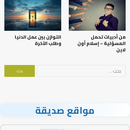
من أدبيات تحمل
التوازن بين عمل الدنيا
المسؤلية – إسلام أون
وطلب الآخرة
لاين
البحث
عن:
مواقع صديقة