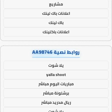
مشاريع
اعلانات باك لينك
باك لينك
اعلانات باكلينك
روابط نصية AA98746
يلا شوت
yalla shoot
مباريات اليوم مباشر
برشلونة مباشر
ريال مدريد مباشر
يلا شوت