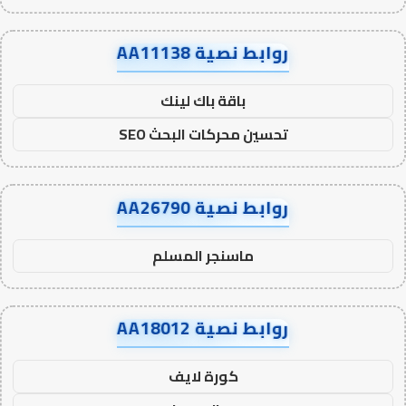
روابط نصية AA11138
باقة باك لينك
تحسين محركات البحث SEO
روابط نصية AA26790
ماسنجر المسلم
روابط نصية AA18012
كورة لايف