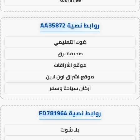
koora live
روابط نصية AA35872
ضوء التعليمي
صحيفة برق
موقع اشراقات
موقع اشراق اون لاين
اركان سياحة وسفر
روابط نصية FD781964
يلا شوت