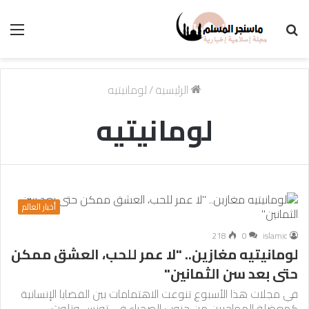
بحث
الق
عن
الرئيسية
/
لومانيتيه
لومانيتيه
أخبار العالم
218
0
islamic
لومانيتيه مغازين.. "لا عمر للحب، العشق ممكن
حتى بعد سن الثمانين"
في مجلات هذا الأسبوع تنوعت الاهتمامات بين القضايا الإنسانية
كمعضلة المهاجرين من جنوب الصحراء في تونس وتلوث