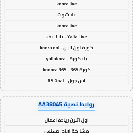
koora live
يلا شوت
koora live
Yalla Live - يلا لايف
كورة اون لاين - koora onl
يلا كورة - yallakora
كورة 365 - kooora 365
اس جول - AS Goal
روابط نصية AA38045
اول اثنين ريادة اعمال
مشاركة ارباح ادسنس