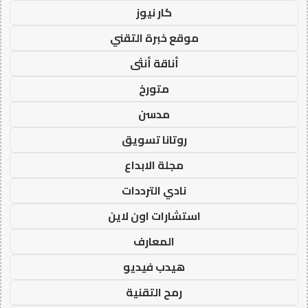
كار نيوز
موقع خبرة التقني
أناقة أنثى
متورخ
مدسن
روتانا تسويق
مجلة الابداع
نادي الترددات
استشارات اون لاين
المعارف
هيدب فيديو
رمح التقنية