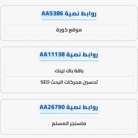
روابط نصية AA5386
موقع كورة
روابط نصية AA11138
باقة باك لينك
تحسين محركات البحث SEO
روابط نصية AA26790
ماسنجر المسلم