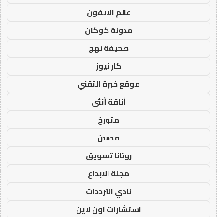
عالم الايفون
مدونة كوكان
صحيفة نهج
كار نيوز
موقع خبرة التقني
أناقة أنثى
متورخ
مدسن
روتانا تسويق
مجلة الابداع
نادي الترددات
استشارات اون لاين