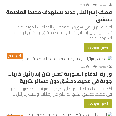
158
0
islamic
قصف إسرائيلي جديد يستهدف محيط العاصمة
دمشق
أفاد إعلام رسمي سوري الجمعة بأن الدفاعات الجوية تصدت
“لعدوان جوي إسرائيلي” على محيط دمشق. وذكر أن الهجوم
استهدف عددا…
أكمل القراءة »
أخبار العالم
146
0
islamic
وزارة الدفاع السورية تعلن شن إسرائيل ضربات
جوية في محيط دمشق دون خسائر بشرية
أكدت وزارة الدفاع السورية أن الجيش الإسرائيلي نفذ ضربات السبت
في محيط دمشق، لكنها لم تبلغ عن إصابات. وشنت إسرائيل…
أكمل القراءة »