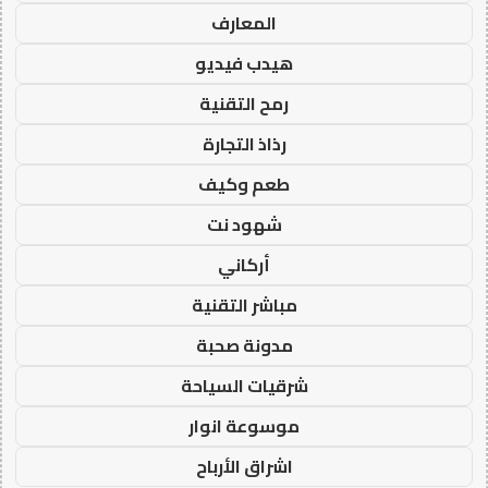
المعارف
هيدب فيديو
رمح التقنية
رذاذ التجارة
طعم وكيف
شهود نت
أركاني
مباشر التقنية
مدونة صحبة
شرقيات السياحة
موسوعة انوار
اشراق الأرباح