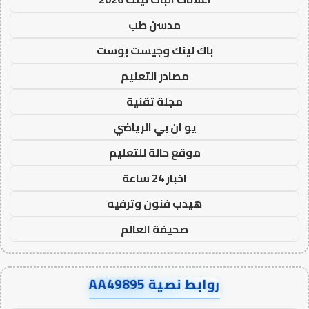
مدسن طب
باك لينك وجيست بوست
مصادر التعليم
مجلة تقنية
يو ان بي الرياضي
موقع حالة للتعليم
اخبار 24 ساعة
هيدب فنون وترفيه
صحيفة العالم
روابط نصية AA49895