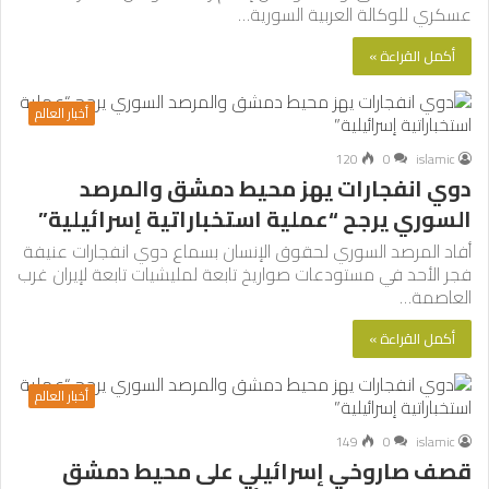
عسكري للوكالة العربية السورية…
أكمل القراءة »
أخبار العالم
120
0
islamic
دوي انفجارات يهز محيط دمشق والمرصد
السوري يرجح “عملية استخباراتية إسرائيلية”
أفاد المرصد السوري لحقوق الإنسان بسماع دوي انفجارات عنيفة
فجر الأحد في مستودعات صواريخ تابعة لمليشيات تابعة لإيران غرب
العاصمة…
أكمل القراءة »
أخبار العالم
149
0
islamic
قصف صاروخي إسرائيلي على محيط دمشق