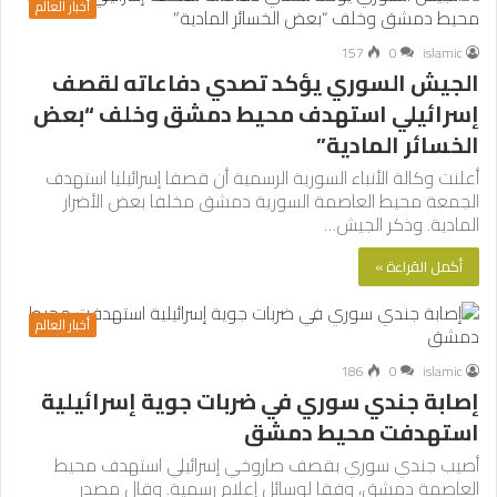
أخبار العالم
157
0
islamic
الجيش السوري يؤكد تصدي دفاعاته لقصف
إسرائيلي استهدف محيط دمشق وخلف “بعض
الخسائر المادية”
أعلنت وكالة الأنباء السورية الرسمية أن قصفا إسرائيليا استهدف
الجمعة محيط العاصمة السورية دمشق مخلفا بعض الأضرار
المادية. وذكر الجيش…
أكمل القراءة »
أخبار العالم
186
0
islamic
إصابة جندي سوري في ضربات جوية إسرائيلية
استهدفت محيط دمشق
أصيب جندي سوري بقصف صاروخي إسرائيلي استهدف محيط
العاصمة دمشق، وفقا لوسائل إعلام رسمية. وقال مصدر