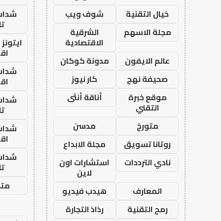
خيال التقنية
شوف ويب
شدات
تا
مجلة الاسهم
الشرقية
الاقتصادية
ايتونز
اق
عالم الايفون
مدونة كوكان
شدات
صحيفة نهج
كار نيوز
اق
موقع خبرة
أناقة أنثى
شدات
التقني
تا
متورخ
مدسن
شدات
اق
روتانا تسويق
مجلة الابداع
شدات
نادي الترددات
استشارات اون
تا
لاين
متجر
المعارف
هيدب فيديو
رمح التقنية
رذاذ التجارة