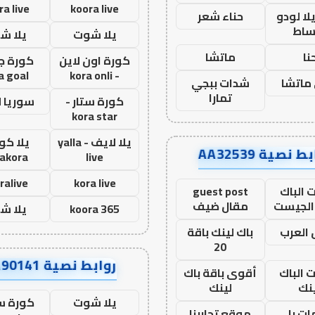
ra live
koora live
ا لودو
حناء شعر
ساط
يلا شوت
يلا ش
نا
ماتشا
كورة اون لاين
كورة ج
a goal
- kora onli
ماتشا
شدات ببجي
تمارا
كورة ستار -
سوريا 
kora star
يلا لايف - yalla
يلا كور
ط نصية AA32539
lakora
live
ralive
kora live
 الباك
guest post
الجيست
مقال ضيف
koora 365
يلا ش
العرب
باك لينك باقة
20
روابط نصية AA90141
ت الباك
أقوى باقة باك
نك
لينك
يلا شوت
كورة ست
ت با
موقع تجاربنا