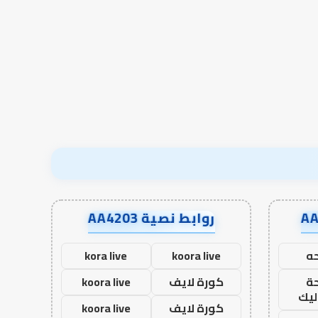
الرصيد التربوي والطفولة
خبرات
المبكرة .. كيف نترجم خبرات ما
التوازن بين عمل الدن
ما
قبل المدرسة إلى نجاح؟
الآخرة
قبل
المدرسة
إلى
نجاح؟
روابط نصية AA4203
ه
koora live
kora live
ة
كورة لايف
koora live
ليك
كورة لايف
koora live