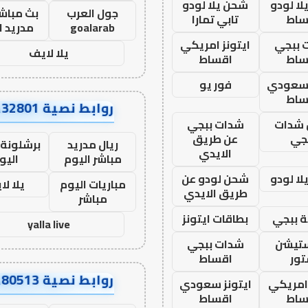
ا لودو
شحن يلا لودو
جول العرب
بث مباشر
ساط
تابي تمارا
goalarab
مدريد ا
 ببجي
ايتونز امريكي
يلا لايف
ساط
اقساط
 سعودي
فور يو
ساط
روابط نصية AA32801
شدات
شدات ببجي
جي
عن طريق
ريال مدريد
برشلونة 
الايدي
مباشر اليوم
اليو
ا لودو
شحن لودو عن
مباريات اليوم
يلا لا
طريق الايدي
مباشر
 ببجي
بطاقات ايتونز
yalla live
ستيشن
شدات ببجي
ور
اقساط
روابط نصية AA80513
 امريكي
ايتونز سعودي
ساط
اقساط