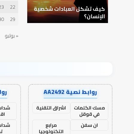
23
22
ا وطلب
كيف تشكل العبادات شخصية
أهم أسباب
الإنسان؟
الدعاء
30
29
« يوليو
روابط نصية AA2492
رواب
مسك الكلمات
اشراق التقنية
شدات
في قوقل
اق
ان سفن
مرابع
شدات
التكنولوجيا
تم