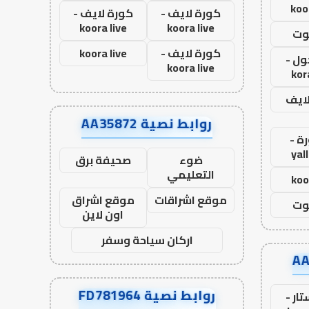
koo
كورة لايف -
كورة لايف -
koora live
koora live
وت
كورة لايف -
koora live
ول -
koora live
kor
لايف
روابط نصية AA35872
ة -
yal
ضوء
صحيفة برق
التعليمي
koo
موقع اشراقات
موقع اشراق
وت
اون لاين
اركان سياحة وسفر
روابط نصية FD781964
ار -