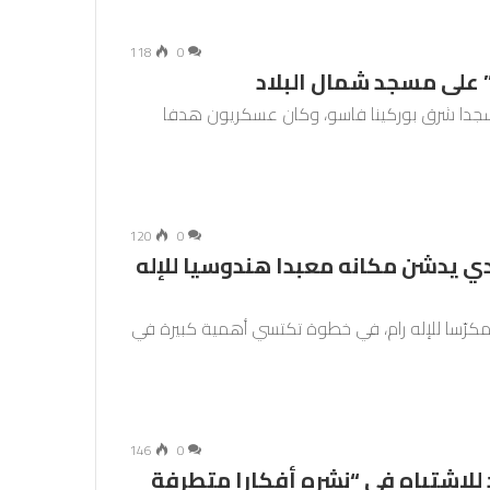
118
0
على مسجد شمال البلاد
ا شرق بوركينا فاسو، وكان عسكريون هدفا
120
0
ي يدشن مكانه معبدا هندوسيا للإله
دا مكرّسا للإله رام، في خطوة تكتسي أهمية كبيرة في
146
0
للاشتباه في “نشره أفكارا متطرفة