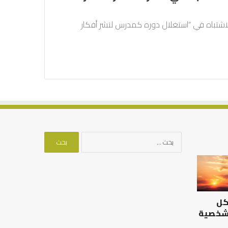
اشتباه في “استغلال دوره كمدرس لنشر أفكار
البحث
عن:
الرصيد
التوازن
التربوي
بين
والطفولة
عمل
المبكرة
الدنيا
كل
..
وطلب
كيف
الآخرة
 شخصية
نترجم