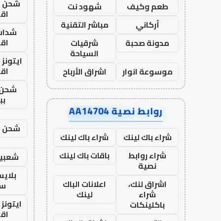
شحن يل
طعم وكيف
شهود نت
اق
أركاني
مباشر التقنية
شدات
اق
مدونة صحبة
شرقيات
السياحة
ايتونز
اق
موسوعة انوار
اشراق الأرباح
شحن 
بب
روابط نصية AA14704
شحن يل
شراء باك لينك
شراء باك لينك
شراء روابط
باقات باك لينك
شعبية
نصية
بلاي
اشراق لنك،
اعلانات الباك
ست
شراء
لينك
ايتونز
باكلينكات
اق