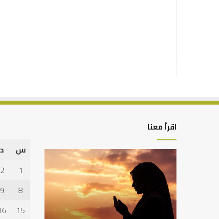
اقرأ معنا
س
د
كيف
أهم
تشكل
أسباب
2
1
العبادات
عدم
شخصية
استجابة
9
8
الإنسان؟
الدعاء
16
15