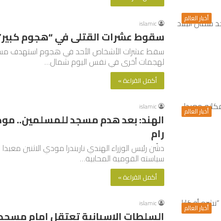
أخبار العالم
islamic
سقوط عشرات القتلى في “هجوم كبير” 
سقط عشرات الأشخاص الأحد في هجوم استهدف مسجد
لهجمات أخرى في نفس اليوم شمال…
أكمل القراءة »
islamic
أخبار العالم
الهند: بعد هدم مسجد للمسلمين.. مود
رام
دشّن رئيس الوزراء الهندي ناريندرا مودي الاثنين معب
سياسته القومية المحابية…
أكمل القراءة »
islamic
أخبار العالم
السلطات الإسبانية تعتقل إمام مسجد 