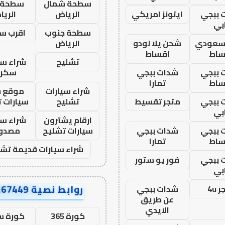
سطحة شمال
سطحة 
 ببجي
ايتونز امريكي
الرياض
الري
بي
سطحة جنوب
اقرب س
 سعودي
شحن يلا لودو
الرياض
ساط
اقساط
تشليح
شراء سي
 ببجي
شدات ببجي
سكرا
ساط
تمارا
شراء سيارات
موقع ش
 ببجي
متجر تقسيط
تشليح
سيارات 
بي
ارقام يشترون
شراء سي
 ببجي
شدات ببجي
سيارات تشليح
مصدو
ساط
تمارا
شراء سيارات قديمة تشل
 ببجي
فور يو ستور
بي
روابط نصية AA67449
 4u
شدات ببجي
عن طريق
الايدي
كورة 365
كورة س