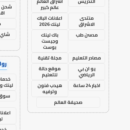
التدريس
اشراق العالم
شحن يل
عالم كبير
اق
منتدى
اعلانات الباك
ح
الاشراق
لينك 2026
شاي 
مدسن طب
باك لينك
وجيست
بوست
مصادر التعليم
مجلة تقنية
رواب
يو ان بي
موقع حالة
الرياضي
للتعليم
خدمات
لينك و
اخبار 24 ساعة
هيدب فنون
وترفيه
سوق 
صحيفة العالم
اعلانا
لي
خدما