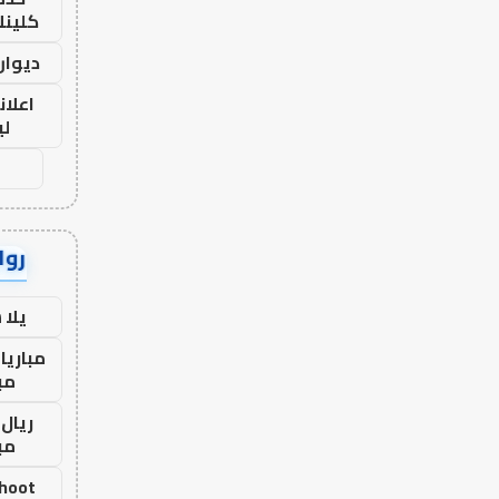
كلينك 26
ديوان
اعلان
لي
رواب
يلا
مباريا
مب
ريال 
مب
shoot