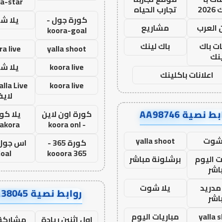
a-star
20
تجارب الحياه
كورة جول -
يلا ش
 العرب
مشاريع
koora-goal
ات باك
باك لينك
ra live
yalla shoot
نك
koora live
يلا ش
اعلانات باكلينك
koora live
لاي
ط نصية AA98746
كورة اون لاين
يلا كور
lakora
- koora onl
 شوت
yalla shoot
كورة 365 -
oal
kooora 365
ت اليوم
برشلونة مباشر
اشر
مدريد
يلا شوت
روابط نصية AA38045
اشر
yalla 
مباريات اليوم
اول اثنين ريادة
مشاركة 