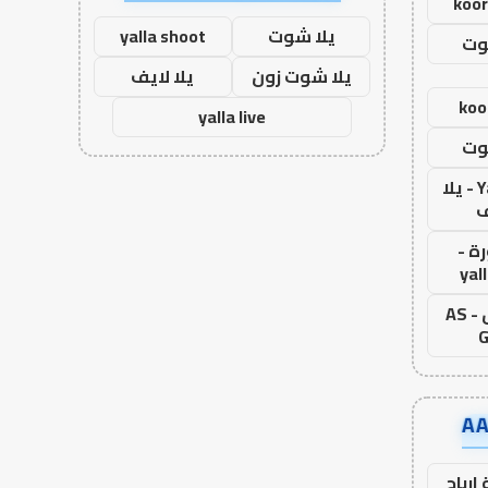
koor
يلا شوت
yalla shoot
وت
يلا شوت زون
يلا لايف
koo
yalla live
وت
Yalla Live - يلا
ف
ة -
yal
اس جول - AS
G
ارباح