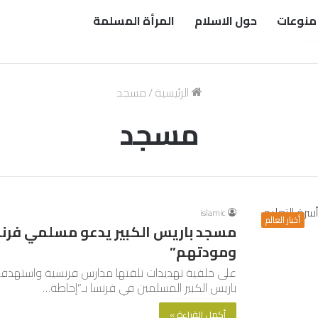
منوعات
حول الاسلام
المرأة المسلمة
الرئيسية
/
مسجد
مسجد
islamic
أخبار العالم
مسجد باريس الكبير يدعو مسلمي فرنس
ومودتهم”
على خلفية تهديدات تلقتها مدارس فرنسية واستهدفت
باريس الكبير المسلمين في فرنسا بـ”إحاطة…
أكمل القراءة »