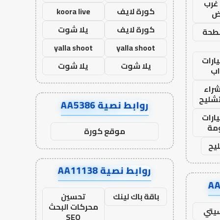
غرب
كورة لايف
koora live
اض
كورة لايف
يلا شوت
طحة
yalla shoot
yalla shoot
ارات
يلا شوت
يلا شوت
ب
راء
تشليح
روابط نصية AA5386
ارات
مة
موقع كورة
يح
روابط نصية AA11138
باقة باك لينك
تحسين
محركات البحث
يتي
SEO