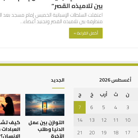
بين تلاميذه القصر”
اعتقلت السلطات الإسبانية الخميس إمام مسجد بعد ال
متطرفة بين تلاميذه القصر وتجنيد أعضاء…
أكمل القراءة »
أغسطس 2026
الجديد
ن
ث
أرب
خ
ج
العلاقة
العلمية
7
6
5
4
3
بين
الإمام
14
13
12
11
10
التوازن بين عمل
كيف تش
مالك
والليث
الدنيا وطلب
العبادات
21
20
19
18
17
بن
الآخرة
الإنسان؟