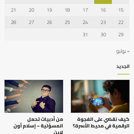
21
20
19
18
17
16
15
28
27
26
25
24
23
22
31
30
29
« يوليو
الجديد
كيف نقضي على الفجوة
من أدبيات تحمل
الرقمية في محيط الأسرة؟
المسؤلية – إسلام أون
لاين