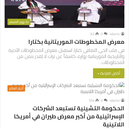
ما يهم المسلم
92
0
islamic
معرض المخطوطات الموريتانية بكتارا
في قلب الحي الثقافي كتارا، استقبل معرض المخطوطات الأدبية
والتاريخية الموريتانية زواره، كاشفاً عن تراث لا يُقدر بثمن من
المخطوطات…
أكمل القراءة »
أخبار العالم
104
0
islamic
الحكومة التشيلية تستبعد الشركات
الإسرائيلية من أكبر معرض طيران في أمريكا
اللاتينية