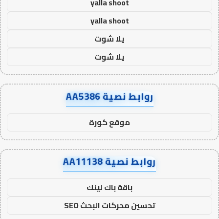
yalla shoot
yalla shoot
يلا شوت
يلا شوت
روابط نصية AA5386
موقع كورة
روابط نصية AA11138
باقة باك لينك
تحسين محركات البحث SEO