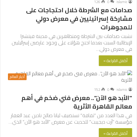
126
0
islamic
صدامات مع الشرطة خلال احتجاجات على
مشاركة إسرائيليين في معرض دولي
للمجوهرات
نشبت صدامات بين الشرطة ومتظاهرين في مدينة فيتشنزا
الإيطالية السبت بعدما احتج هؤلاء على وجود عارضين إسرائيليين
في معرض دولي…
أكمل القراءة »
أخبار العالم
152
0
islamic
"الأبد هو الآن".. معرض فني ضخم في أهم
معالم القاهرة الأثرية
في هذا العدد من “ثقافة” تستضيف ليانا صالح نادين عبد الغفار
مؤسسة “آرت ديجيبت” للحديث عن معرض “الأبد هو الآن” الذي…
أكمل القراءة »