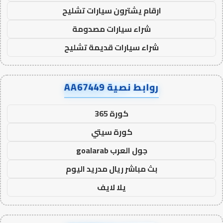
ارقام يشترون سيارات تشليح
شراء سيارات مصدومة
شراء سيارات قديمة تشليح
روابط نصية AA67449
كورة 365
كورة سيتي
جول العرب goalarab
بث مباشر ريال مدريد اليوم
يلا لايف