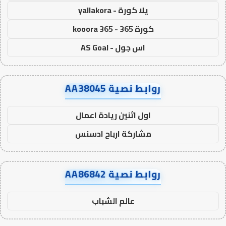
يلا كورة - yallakora
كورة 365 - kooora 365
اس جول - AS Goal
روابط نصية AA38045
اول اثنين ريادة اعمال
مشاركة ارباح ادسنس
روابط نصية AA86842
عالم الشباب