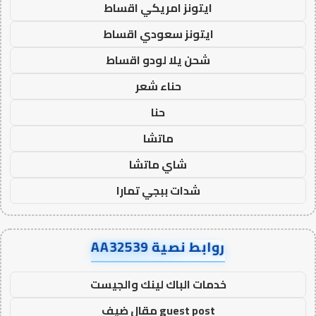
ايتونز امريكي اقساط
ايتونز سعودي اقساط
شحن يلا لودو اقساط
حناء شعر
حنا
ماتشا
شاي ماتشا
شدات ببجي تمارا
روابط نصية AA32539
خدمات الباك لينك والجيست
guest post مقال ضيف