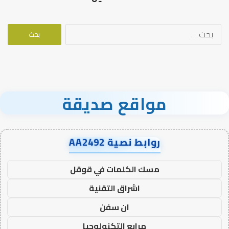
البحث
عن:
مواقع صديقة
روابط نصية AA2492
مسك الكلمات في قوقل
اشراق التقنية
ان سفن
مرابع التكنولوجيا