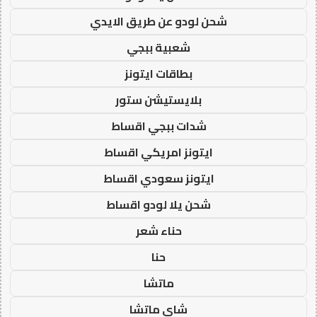
شحن لودو عن طريق الايدي
شعبية ببجي
بطاقات ايتونز
بلايستيشن ستور
شدات ببجي اقساط
ايتونز امريكي اقساط
ايتونز سعودي اقساط
شحن يلا لودو اقساط
حناء شعر
حنا
ماتشا
شاي ماتشا