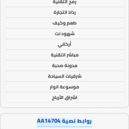
رمح التقنية
رذاذ التجارة
طعم وكيف
شهود نت
أركاني
مباشر التقنية
مدونة صحبة
شرقيات السياحة
موسوعة انوار
اشراق الأرباح
روابط نصية AA14704