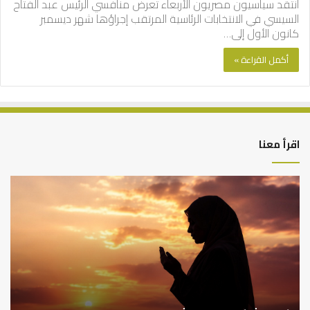
انتقد سياسيون مصريون الأربعاء تعرض منافسي الرئيس عبد الفتاح
السيسي في الانتخابات الرئاسية المرتقب إجراؤها شهر ديسمبر
كانون الأول إلى…
أكمل القراءة »
اقرأ معنا
كيف
أه
تشكل
أسب
العبادات
عد
شخصية
است
الإنسان؟
الد