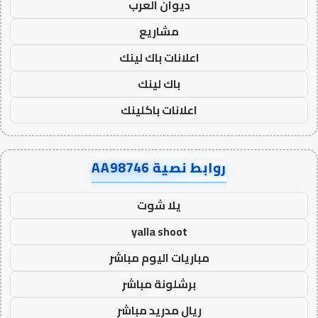
ديوان العرب
مشاريع
اعلانات باك لينك
باك لينك
اعلانات باكلينك
روابط نصية AA98746
يلا شوت
yalla shoot
مباريات اليوم مباشر
برشلونة مباشر
ريال مدريد مباشر