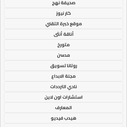
صحيفة نهج
كار نيوز
موقع خبرة التقني
أناقة أنثى
متورخ
مدسن
روتانا تسويق
مجلة الابداع
نادي الترددات
استشارات اون لاين
المعارف
هيدب فيديو