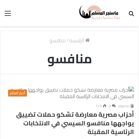
بحث
الق
عن
الرئيسية
/
منافسو
منافسو
أخبار العالم
173
0
islamic
أحزاب مصرية معارضة تشكو حملات تضييق
يواجهها منافسو السيسي في الانتخابات
الرئاسية المقبلة