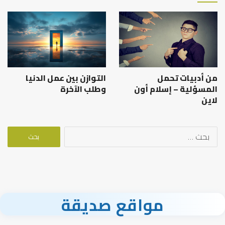
من أدبيات تحمل
التوازن بين عمل الدنيا
المسؤلية – إسلام أون
وطلب الآخرة
لاين
البحث
عن:
مواقع صديقة