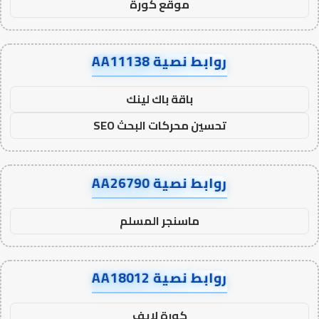
موقع كورة
روابط نصية AA11138
باقة باك لينك
تحسين محركات البحث SEO
روابط نصية AA26790
ماسنجر المسلم
روابط نصية AA18012
كورة لايف