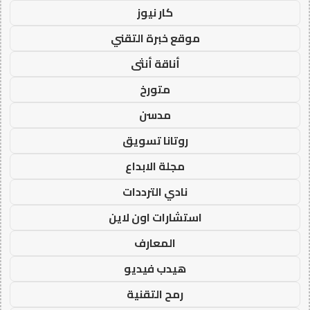
كار نيوز
موقع خبرة التقني
أناقة أنثى
متورخ
مدسن
روتانا تسويق
مجلة الابداع
نادي الترددات
استشارات اون لاين
المعارف
هيدب فيديو
رمح التقنية