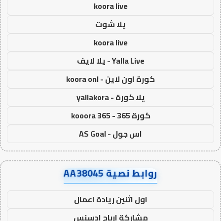
koora live
يلا شوت
koora live
Yalla Live - يلا لايف
كورة اون لاين - koora onl
يلا كورة - yallakora
كورة 365 - kooora 365
اس جول - AS Goal
روابط نصية AA38045
اول اثنين ريادة اعمال
مشاركة ارباح ادسنس