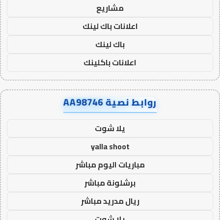
مشاريع
اعلانات باك لينك
باك لينك
اعلانات باكلينك
روابط نصية AA98746
يلا شوت
yalla shoot
مباريات اليوم مباشر
برشلونة مباشر
ريال مدريد مباشر
يلا شوت