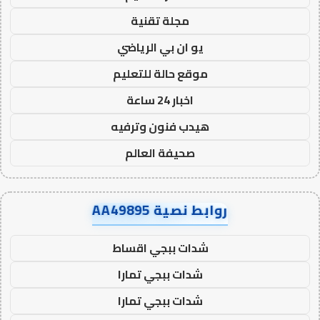
مجلة تقنية
يو ان بي الرياضي
موقع حالة للتعليم
اخبار 24 ساعة
هيدب فنون وترفيه
صحيفة العالم
روابط نصية AA49895
شدات ببجي اقساط
شدات ببجي تمارا
شدات ببجي تمارا