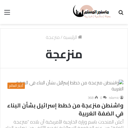
بحث
الق
عن
الرئيسية
/
منزعجة
منزعجة
أخبار العالم
368
0
islamic
واشنطن منزعجة من خطط إسرائيل بشأن البناء
في الضفة الغربية
أعلن المتحدث باسم وزارة الخارجية الأمريكية أن بلاده “منزعجة
للغاية” من عزم الحكومة الإسرائيلية تقديم الآلاف من تصاريح البناء