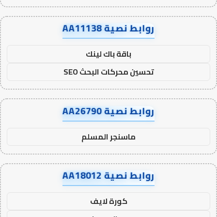
روابط نصية AA11138
باقة باك لينك
تحسين محركات البحث SEO
روابط نصية AA26790
ماسنجر المسلم
روابط نصية AA18012
كورة لايف