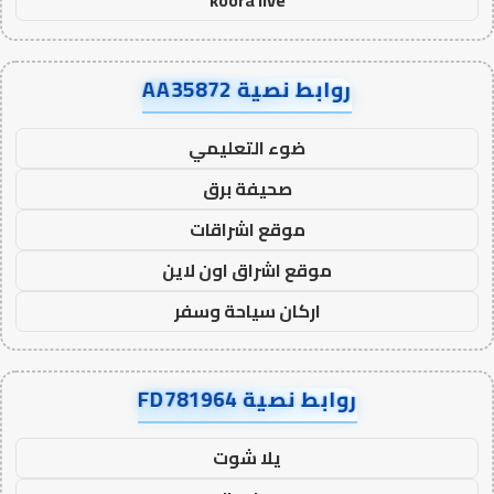
koora live
روابط نصية AA35872
ضوء التعليمي
صحيفة برق
موقع اشراقات
موقع اشراق اون لاين
اركان سياحة وسفر
روابط نصية FD781964
يلا شوت