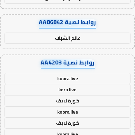
روابط نصية AA86842
عالم الشباب
روابط نصية AA4203
koora live
kora live
كورة لايف
koora live
كورة لايف
koora live