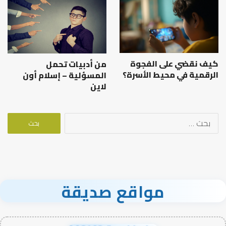
كيف نقضي على الفجوة
من أدبيات تحمل
الرقمية في محيط الأسرة؟
المسؤلية – إسلام أون
لاين
البحث
عن:
مواقع صديقة