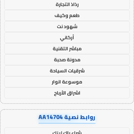
رذاذ التجارة
طعم وكيف
شهود نت
أركاني
مباشر التقنية
مدونة صحبة
شرقيات السياحة
موسوعة انوار
اشراق الأرباح
روابط نصية AA14704
شراء باك لينك