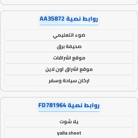
روابط نصية AA35872
ضوء التعليمي
صحيفة برق
موقع اشراقات
موقع اشراق اون لاين
اركان سياحة وسفر
روابط نصية FD781964
يلا شوت
yalla shoot