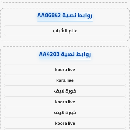
روابط نصية AA86842
عالم الشباب
روابط نصية AA4203
koora live
kora live
كورة لايف
koora live
كورة لايف
koora live