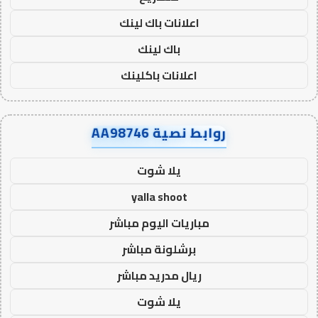
اعلانات باك لينك
باك لينك
اعلانات باكلينك
روابط نصية AA98746
يلا شوت
yalla shoot
مباريات اليوم مباشر
برشلونة مباشر
ريال مدريد مباشر
يلا شوت