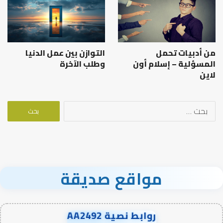
من أدبيات تحمل
التوازن بين عمل الدنيا
المسؤلية – إسلام أون
وطلب الآخرة
لاين
البحث
عن:
مواقع صديقة
روابط نصية AA2492