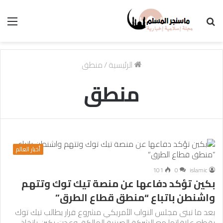
بحث
الق
عن
الرئيسية
/
منطق
منطق
أخبار العالم
101
0
islamic
بكين تؤكد دفاعها عن منصة تيك توك وتتهم
واشنطن باتباع “منطق قطاع الطرق”
بعد ما تبنى مجلس النواب الأمريكي مشروع قرار يطالب تيك توك
بقطع علاقاتها مع الشركة الصينية المالكة، وعدت بكين باتخاذ…