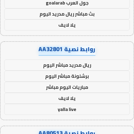
جول العرب goalarab
بث مباشر ريال مدريد اليوم
يلا لايف
روابط نصية AA32801
ريال مدريد مباشر اليوم
برشلونة مباشر اليوم
مباريات اليوم مباشر
يلا لايف
yalla live
روابط نصية AA80513