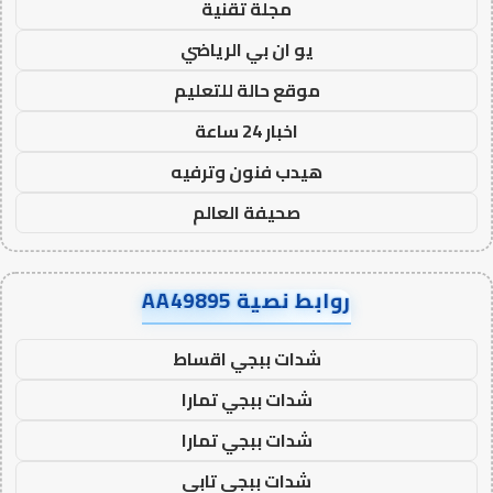
مجلة تقنية
يو ان بي الرياضي
موقع حالة للتعليم
اخبار 24 ساعة
هيدب فنون وترفيه
صحيفة العالم
روابط نصية AA49895
شدات ببجي اقساط
شدات ببجي تمارا
شدات ببجي تمارا
شدات ببجي تابي