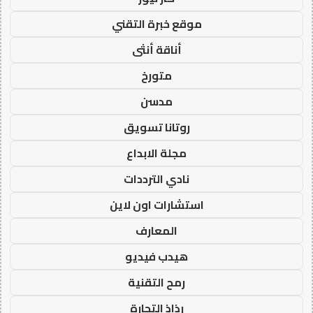
موقع خبرة التقني
أناقة أنثى
متورخ
مدسن
روتانا تسويق
مجلة الابداع
نادي الترددات
استشارات اون لاين
المعارف
هيدب فيديو
رمح التقنية
رذاذ التجارة