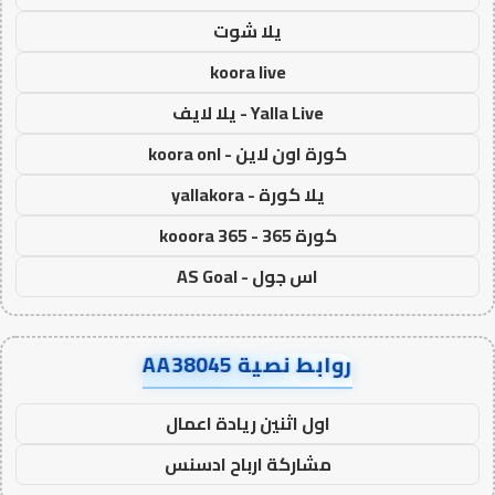
يلا شوت
koora live
Yalla Live - يلا لايف
كورة اون لاين - koora onl
يلا كورة - yallakora
كورة 365 - kooora 365
اس جول - AS Goal
روابط نصية AA38045
اول اثنين ريادة اعمال
مشاركة ارباح ادسنس