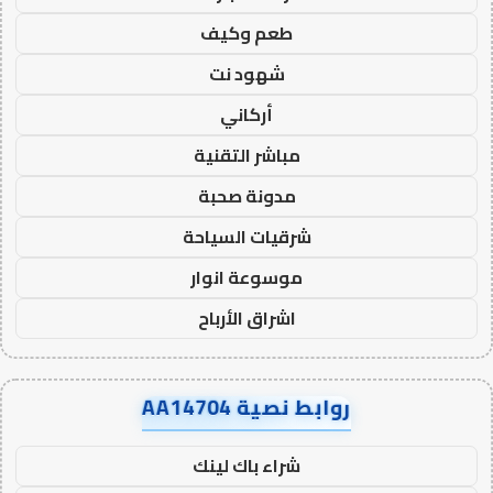
طعم وكيف
شهود نت
أركاني
مباشر التقنية
مدونة صحبة
شرقيات السياحة
موسوعة انوار
اشراق الأرباح
روابط نصية AA14704
شراء باك لينك