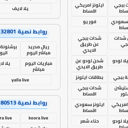
 ببجي
ايتونز امريكي
يلا لايف
ساط
اقساط
 سعودي
فور يو
ساط
روابط نصية AA32801
شدات
شدات ببجي
جي
عن طريق
ريال مدريد
برشلونة 
الايدي
مباشر اليوم
اليو
ا لودو
شحن لودو عن
مباريات اليوم
يلا لا
طريق الايدي
مباشر
 ببجي
بطاقات ايتونز
yalla live
ستيشن
شدات ببجي
ور
اقساط
روابط نصية AA80513
 امريكي
ايتونز سعودي
ساط
اقساط
ra live
koora live
ا لودو
حناء شعر
ساط