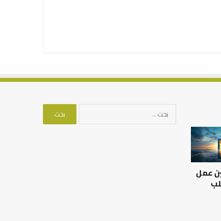
البحث
عن:
العلاقة
من
العلمية
أدبيات
بين
تحمل
الإمام
المسؤلية
ين عمل
مالك
–
والليث
إسلام
لب
بن
أون
العلاقة العلمية بين الإمام
سعد:
لاين
مالك والليث بن سعد: نموذج
من أدبيات تحمل المس
نموذج