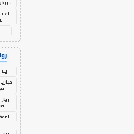
ديوان
اعلان
لي
رواب
يلا
مباريا
مب
ريال 
مب
shoot
ريال 