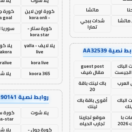
يلا شوت
يلا ش
نا
ماتشا
كورة اون لاين
كورة ج
a goal
- kora onli
ماتشا
شدات ببجي
تمارا
كورة ستار -
سوريا 
kora star
يلا لايف - yalla
يلا كور
ط نصية AA32539
lakora
live
ralive
kora live
 الباك
guest post
الجيست
مقال ضيف
koora 365
يلا ش
العرب
باك لينك باقة
20
روابط نصية AA90141
ت الباك
أقوى باقة باك
نك
لينك
يلا شوت
كورة ست
ت با
موقع تجاربنا
a-star
20
تجارب الحياه
كورة جول -
يلا ش