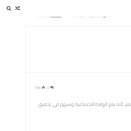
مقال
بحث
عن
عشوائي
189
0
 لأنه يعزز الروابط الاجتماعية ويسهم في تحقيق