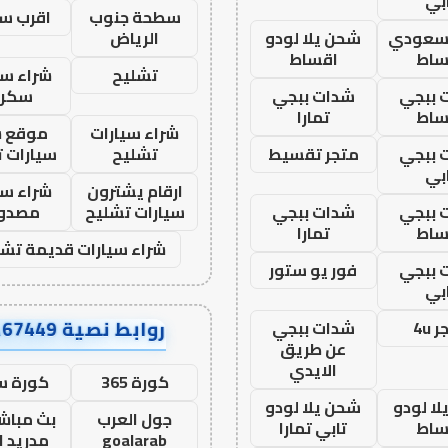
بي
سطحة جنوب
اقرب س
 سعودي
شحن يلا لودو
الرياض
ساط
اقساط
تشليح
شراء سي
 ببجي
شدات ببجي
سكرا
ساط
تمارا
شراء سيارات
موقع ش
 ببجي
متجر تقسيط
تشليح
سيارات 
بي
ارقام يشترون
شراء سي
 ببجي
شدات ببجي
سيارات تشليح
مصدو
ساط
تمارا
شراء سيارات قديمة تشل
 ببجي
فور يو ستور
بي
روابط نصية AA67449
 4u
شدات ببجي
عن طريق
الايدي
كورة 365
كورة س
ا لودو
شحن يلا لودو
جول العرب
بث مباشر
ساط
تابي تمارا
goalarab
مدريد ا