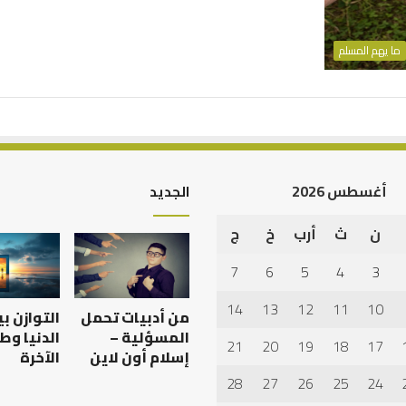
ما يهم المسلم
أغسطس 2026
الجديد
ن
ث
أرب
خ
ج
أهم
أسباب
7
6
5
4
3
عدم
استجابة
14
13
12
11
10
من أدبيات تحمل
التوازن ب
الدعاء
المسؤلية –
الدنيا وط
21
20
19
18
17
إسلام أون لاين
الآخرة
28
27
26
25
24
 العبادات شخصية
أهم أسباب عدم استجابة