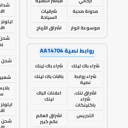
أركاني
مباشر التقنية
شدات
اق
مدونة صحبة
شرقيات
السياحة
ايتونز
اق
موسوعة انوار
اشراق الأرباح
شحن 
بب
روابط نصية AA14704
شحن يل
شراء باك لينك
شراء باك لينك
شراء روابط
باقات باك لينك
شعبية
نصية
بلاي
اشراق لنك،
اعلانات الباك
ست
شراء
لينك
ايتونز
باكلينكات
اق
التدريس
اشراق العالم
شحن يل
عالم كبير
اق