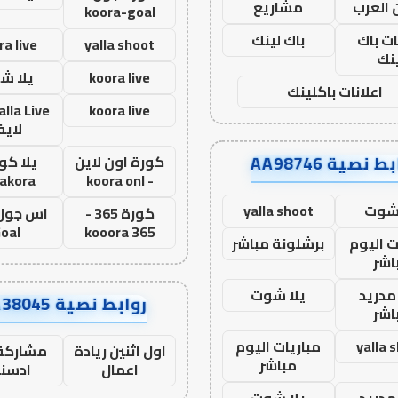
 العرب
مشاريع
koora-goal
ات باك
باك لينك
ra live
yalla shoot
نك
koora live
يلا ش
اعلانات باكلينك
koora live
لاي
ط نصية AA98746
كورة اون لاين
يلا كور
lakora
- koora onl
 شوت
yalla shoot
كورة 365 -
oal
kooora 365
ت اليوم
برشلونة مباشر
اشر
مدريد
يلا شوت
روابط نصية AA38045
اشر
yalla 
مباريات اليوم
اول اثنين ريادة
مشاركة 
مباشر
اعمال
ادسن
مدريد
يلا شوت