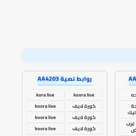
في أدب الخلاف
إسلام أون لاين
في
أدب
الخلاف
روابط نصية AA4203
ه
koora live
kora live
ة
كورة لايف
koora live
ليك
كورة لايف
koora live
غرب
كورة لايف
koora live
اض