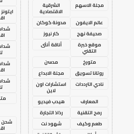
تا
مجلة الاسهم
الشرقية
الاقتصادية
ايتونز
اق
عالم الايفون
مدونة كوكان
شدات
صحيفة نهج
كار نيوز
اق
موقع خبرة
أناقة أنثى
شدات
التقني
تا
متورخ
مدسن
شدات
اق
روتانا تسويق
مجلة الابداع
شدات
نادي الترددات
استشارات اون
تا
لاين
متجر
المعارف
هيدب فيديو
رمح التقنية
رذاذ التجارة
شحن يل
طعم وكيف
شهود نت
اق