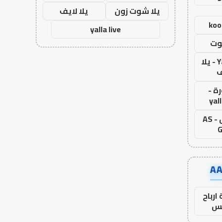
يلا شوت زون
يلا لايف
koo
yalla live
وت
Yalla Live - يلا
ف
ة -
yal
اس جول - AS
G
ارباح
س