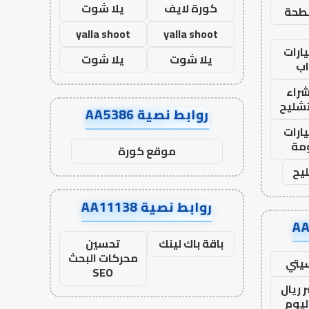
كورة لايف
يلا شوت
طحة
yalla shoot
yalla shoot
ارات
يلا شوت
يلا شوت
ب
راء
تشليح
روابط نصية AA5386
ارات
مة
موقع كورة
يح
روابط نصية AA11138
باقة باك لينك
تحسين
محركات البحث
يتي
SEO
 ريال
ليوم