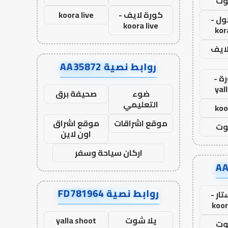
وت
كورة لايف -
koora live
ول -
koora live
kor
لايف
روابط نصية AA35872
ة -
yal
ضوء
صحيفة برق
التعليمي
koo
موقع اشراقات
موقع اشراق
وت
اون لاين
اركان سياحة وسفر
روابط نصية FD781964
ار -
koor
يلا شوت
yalla shoot
وت