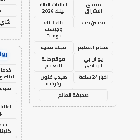
منتدى
اعلانات الباك
ح
الاشراق
لينك 2026
شاي 
مدسن طب
باك لينك
وجيست
بوست
مصادر التعليم
مجلة تقنية
رواب
يو ان بي
موقع حالة
الرياضي
للتعليم
خدمات
لينك و
اخبار 24 ساعة
هيدب فنون
وترفيه
سوق 
صحيفة العالم
اعلانا
لي
خدما
كلينك 26