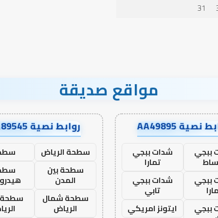
الدعاء
31
مواقع صديقة
ط نصية AA49895
روابط نصية AA89545
 ببجي
شدات ببجي
سطحة الرياض
سطح
ساط
تمارا
سطحة بين
سطح
 ببجي
شدات ببجي
المدن
هيدرو
ارا
تابي
سطحة شمال
سطحة 
 ببجي
ايتونز امريكي
الرياض
الري