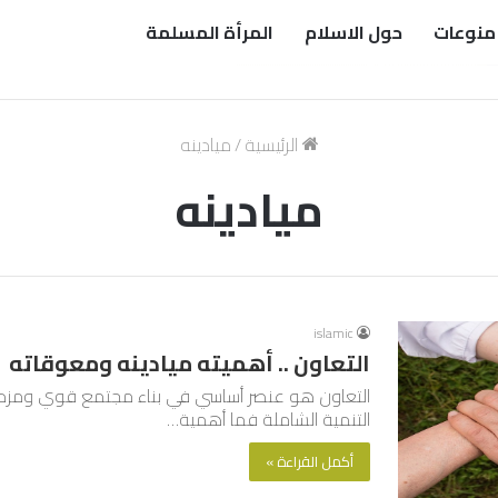
منوعات
حول الاسلام
المرأة المسلمة
الرئيسية
/
ميادينه
ميادينه
islamic
التعاون .. أهميته ميادينه ومعوقاته
التعاون هو عنصر أساسي في بناء مجتمع قوي ومزدهر،
التنمية الشاملة فما أهمية…
أكمل القراءة »