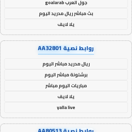
جول العرب goalarab
بث مباشر ريال مدريد اليوم
يلا لايف
روابط نصية AA32801
ريال مدريد مباشر اليوم
برشلونة مباشر اليوم
مباريات اليوم مباشر
يلا لايف
yalla live
روابط نصية AA80513