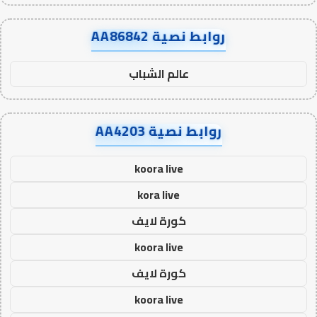
روابط نصية AA86842
عالم الشباب
روابط نصية AA4203
koora live
kora live
كورة لايف
koora live
كورة لايف
koora live