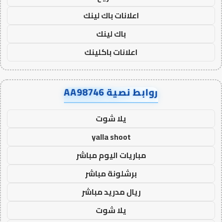
اعلانات باك لينك
باك لينك
اعلانات باكلينك
روابط نصية AA98746
يلا شوت
yalla shoot
مباريات اليوم مباشر
برشلونة مباشر
ريال مدريد مباشر
يلا شوت