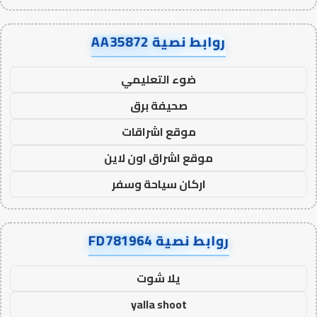
روابط نصية AA35872
ضوء التعليمي
صحيفة برق
موقع اشراقات
موقع اشراق اون لاين
اركان سياحة وسفر
روابط نصية FD781964
يلا شوت
yalla shoot