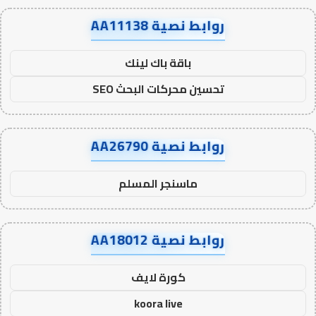
روابط نصية AA11138
باقة باك لينك
تحسين محركات البحث SEO
روابط نصية AA26790
ماسنجر المسلم
روابط نصية AA18012
كورة لايف
koora live