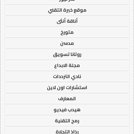
موقع خبرة التقني
أناقة أنثى
متورخ
مدسن
روتانا تسويق
مجلة الابداع
نادي الترددات
استشارات اون لاين
المعارف
هيدب فيديو
رمح التقنية
رذاذ التجارة