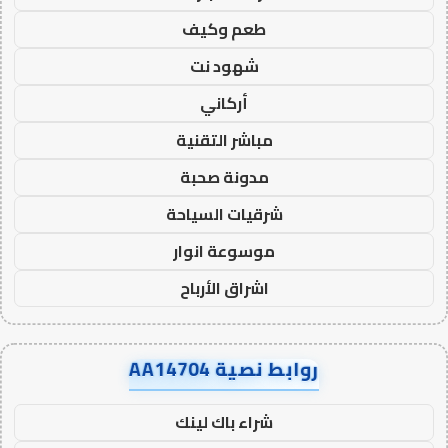
طعم وكيف
شهود نت
أركاني
مباشر التقنية
مدونة صحبة
شرقيات السياحة
موسوعة انوار
اشراق الأرباح
روابط نصية AA14704
شراء باك لينك