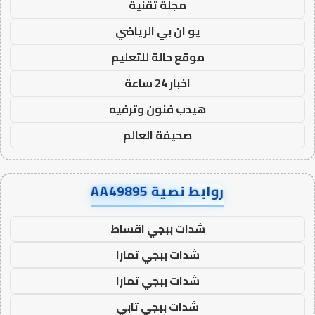
مجلة تقنية
يو ان بي الرياضي
موقع حالة للتعليم
اخبار 24 ساعة
هيدب فنون وترفيه
صحيفة العالم
روابط نصية AA49895
شدات ببجي اقساط
شدات ببجي تمارا
شدات ببجي تمارا
شدات ببجي تابي