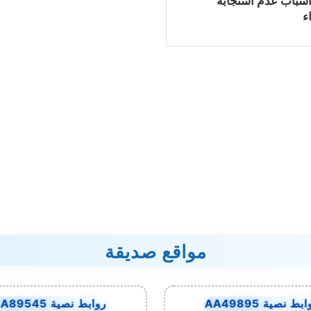
أسباب عدم استجابة
ء
مواقع صديقة
بط نصية AA49895
روابط نصية AA89545