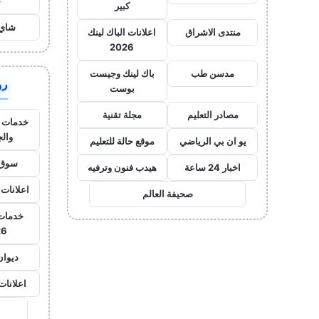
ح
كبير
شاي 
منتدى الاشراق
اعلانات الباك لينك
2026
مدسن طب
باك لينك وجيست
روا
بوست
مصادر التعليم
مجلة تقنية
خدمات ا
وال
يو ان بي الرياضي
موقع حالة للتعليم
سوق 
اخبار 24 ساعة
هيدب فنون وترفيه
اعلانات 
صحيفة العالم
خدمات 
26
ديوان
اعلانات