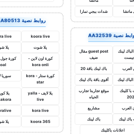
نا
ماتشا
ماتشا
شدات ببجي تمارا
روابط نصية AA80513
بط نصية AA32539
ra live
koora live
يلا شوت
يلا ش
لباك لينك
guest post مقال
جيست
ضيف
كورة اون لاين -
goal
kora onli
العرب
باك لينك باقة 20
كورة ستار - kora
سوريا ل
الباك لينك
أقوى باقة باك لينك
star
با كلينك
موقع تجاربنا تجارب
يلا لايف - yalla
يلا كور
20
الحياه
lakora
live
 العرب
مشاريع
ralive
kora live
 باك لينك
باك لينك
koora 365
يلا ش
اعلانات باكلينك