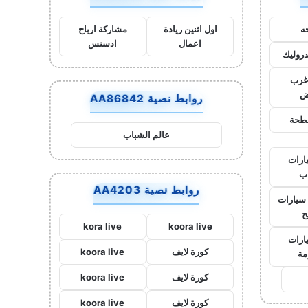
ه
اول اثنين ريادة
مشاركة ارباح
اعمال
ادسنس
روليك
غرب
ض
روابط نصية AA86842
طحة
عالم الشباب
ارات
ب
روابط نصية AA4203
سيارات
ح
kora live
koora live
ارات
كورة لايف
koora live
مة
كورة لايف
koora live
كورة لايف
koora live