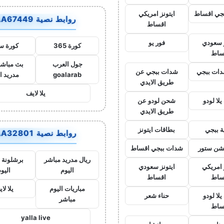
جي اقساط
ايتونز امريكي
روابط نصية AA67449
اقساط
ز سعودي
فور يو
كورة 365
كورة س
ساط
جول العرب
بث مباشر
ات ببجي
شدات ببجي عن
goalarab
مدريد ا
طريق الايدي
يلا لايف
لا لودو
شحن لودو عن
طريق الايدي
ة ببجي
بطاقات ايتونز
روابط نصية AA32801
يشن ستور
شدات ببجي اقساط
ريال مدريد مباشر
برشلونة 
 امريكي
ايتونز سعودي
اليوم
اليو
ساط
اقساط
مباريات اليوم
يلا لا
لا لودو
حناء شعر
مباشر
ساط
yalla live