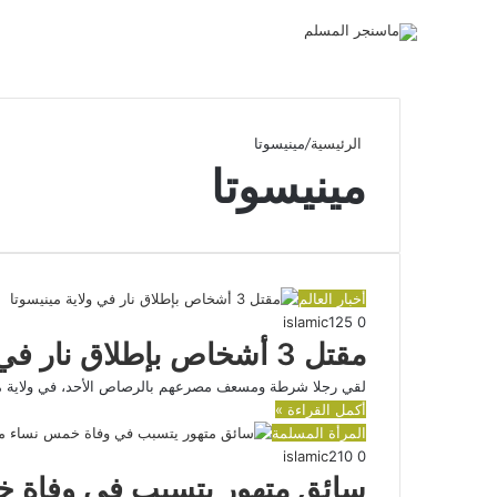
الرئيسية
/
مينيسوتا
مينيسوتا
أخبار العالم
islamic
125
0
مقتل 3 أشخاص بإطلاق نار في ولاية مينيسوتا
لقي رجلا شرطة ومسعف مصرعهم بالرصاص الأحد، في ولاية ميني
أكمل القراءة »
المرأة المسلمة
islamic
210
0
سائق متهور يتسبب في وفاة خ