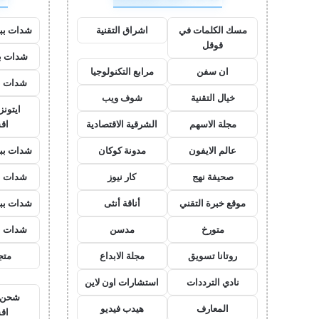
مسك الكلمات في
اشراق التقنية
شدات بب
قوقل
شدات بب
ان سفن
مرابع التكنولوجيا
شدات ب
خيال التقنية
شوف ويب
ايتون
مجلة الاسهم
الشرقية الاقتصادية
اق
عالم الايفون
مدونة كوكان
شدات بب
صحيفة نهج
كار نيوز
شدات ب
موقع خبرة التقني
أناقة أنثى
شدات بب
متورخ
مدسن
شدات ب
روتانا تسويق
مجلة الابداع
متجر
نادي الترددات
استشارات اون لاين
شحن ي
المعارف
هيدب فيديو
اق