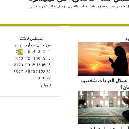
ل خمس فتيات صوماليات أصابنا بالحزن. وصف خالد عمر ، مدير…
د
أغسطس 2026
س
د
ن
ث
أرب
خ
ج
7
6
5
4
3
2
1
14
13
12
11
10
9
8
21
20
19
18
17
16
15
28
27
26
25
24
23
22
31
30
29
تشكل العبادات شخصية
« يوليو
سان؟