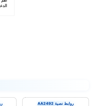
أهم 
الدعا
روابط نصية AA2492
روا