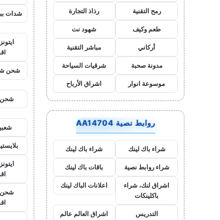
رمح التقنية
رذاذ التجارة
شدات بب
طعم وكيف
شهود نت
ايتون
أركاني
مباشر التقنية
اق
مدونة صحبة
شرقيات السياحة
شحن شد
موسوعة انوار
اشراق الأرباح
شحن ي
روابط نصية AA14704
شعبي
بلايست
شراء باك لينك
شراء باك لينك
ايتونز
شراء روابط نصية
باقات باك لينك
اق
اشراق لنك، شراء
اعلانات الباك لينك
شحن ي
باكلينكات
اق
التدريس
اشراق العالم عالم