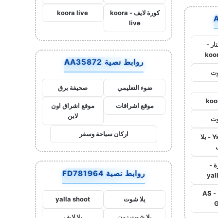
كورة لايف - koora
koora live
live
ار -
koo
روابط نصية AA35872
وت
ضوء التعليمي
صحيفة برق
koo
موقع اشراقات
موقع اشراق اون
لاين
وت
اركان سياحة وسفر
Yalla Live - يلا
ة -
روابط نصية FD781964
yal
اس جول - AS
يلا شوت
yalla shoot
G
يلا شوت زون
يلا لايف