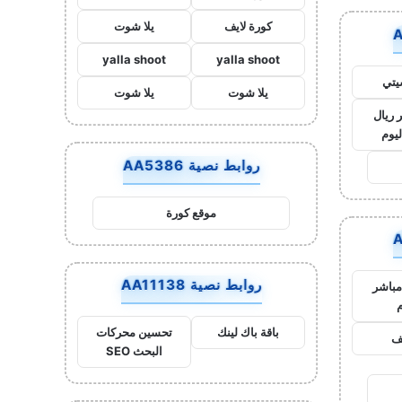
كورة لايف
يلا شوت
yalla shoot
yalla shoot
يتي
يلا شوت
يلا شوت
 ريال
ليوم
روابط نصية AA5386
موقع كورة
روابط نصية AA11138
مباشر
م
باقة باك لينك
تحسين محركات
يف
البحث SEO