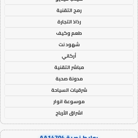
رمح التقنية
رذاذ التجارة
طعم وكيف
شهود نت
أركاني
مباشر التقنية
مدونة صحبة
شرقيات السياحة
موسوعة انوار
اشراق الأرباح
روابط نصية AA14704