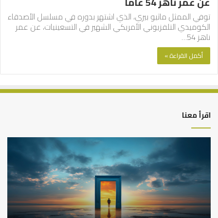
عن عمر ناهز 54 عاما
توفي الممثل ماثيو بيري، الذي اشتهر بدوره في مسلسل الأصدقاء
الكوميدي التلفزيوني الأمريكي الشهير في التسعينيات، عن عمر
ناهز 54…
أكمل القراءة »
اقرأ معنا
كيف
أه
تشكل
أسب
العبادات
عد
شخصية
است
الإنسان؟
الد