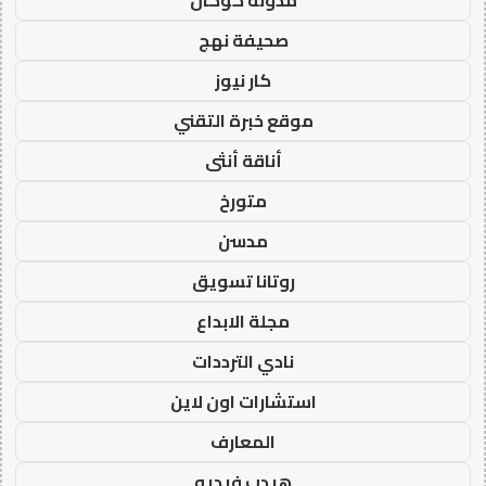
مدونة كوكان
صحيفة نهج
كار نيوز
موقع خبرة التقني
أناقة أنثى
متورخ
مدسن
روتانا تسويق
مجلة الابداع
نادي الترددات
استشارات اون لاين
المعارف
هيدب فيديو