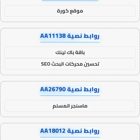
موقع كورة
روابط نصية AA11138
باقة باك لينك
تحسين محركات البحث SEO
روابط نصية AA26790
ماسنجر المسلم
روابط نصية AA18012