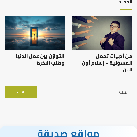
الجديد
من أدبيات تحمل
التوازن بين عمل الدنيا
المسؤلية – إسلام أون
وطلب الآخرة
لاين
البحث
عن:
مواقع صديقة