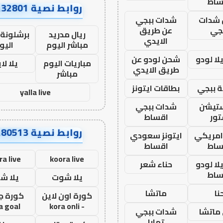
ساط
روابط نصية AA32801
شدات
شدات ببجي
جي
عن طريق
ريال مدريد
برشلونة 
الايدي
مباشر اليوم
اليو
ا لودو
شحن لودو عن
مباريات اليوم
يلا لا
طريق الايدي
مباشر
 ببجي
بطاقات ايتونز
yalla live
ستيشن
شدات ببجي
ور
اقساط
روابط نصية AA80513
 امريكي
ايتونز سعودي
ساط
اقساط
ra live
koora live
ا لودو
حناء شعر
ساط
يلا شوت
يلا ش
نا
ماتشا
كورة اون لاين
كورة ج
a goal
- kora onli
ماتشا
شدات ببجي
تمارا