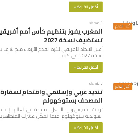
أكمل القراءة »
islamic
أخبار العالم
تستضيف نسخة 2027
نسخة 2027 في كينيا…
أكمل القراءة »
islamic
أخبار العالم
تنديد عربي وإسلامي واقتحام لسفارة 
المصحف بستوكهولم
توالت الخميس ردود الفعل المنددة في العالم الإ
السويدية ستوكهلوم. فيما تمكّن عشرات المتظاهري
أكمل القراءة »