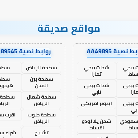
مواقع صديقة
ط نصية AA49895
روابط نصية AA89545
 ببجي
شدات ببجي
سطحة الرياض
سطح
ساط
تمارا
سطحة بين
سطح
 ببجي
شدات ببجي
المدن
هيدرو
ارا
تابي
سطحة شمال
سطحة 
 ببجي
ايتونز امريكي
الرياض
الري
بي
سطحة جنوب
اقرب س
 سعودي
شحن يلا لودو
الرياض
ساط
اقساط
تشليح
شراء سي