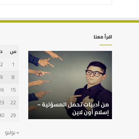
اقرأ معنا
س
د
من
أدبيات
2
1
تحمل
المسؤلية
9
8
–
إسلام
16
15
أون
لاين
23
22
من أدبيات تحمل المسؤلية –
إسلام أون لاين
30
29
« يوليو