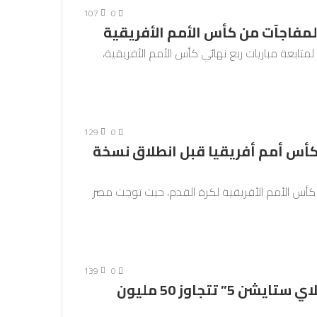
107
0
لمفاجآت من كأس الأمم الأفريقية
تابعة مباريات ربع نهائي كأس الأمم الأفريقية،
129
0
كأس أمم أفريقيا قبل انطلاق نسخة
د كأس الأمم الأفريقية لكرة القدم، حيث توجت مصر
139
0
شهدت زخما قويا في 2023.. مبيعات “بلاي ستايشن 5” تتجاوز 50 مليون