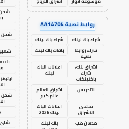
اق
موسوعة انوار
اشراق الأرباح
شحن 
بب
روابط نصية AA14704
شحن يل
شراء باك لينك
شراء باك لينك
شراء روابط
باقات باك لينك
شعبية
نصية
بلاي
اشراق لنك،
اعلانات الباك
ست
شراء
لينك
ايتونز
باكلينكات
اق
التدريس
اشراق العالم
شحن يل
عالم كبير
اق
منتدى
اعلانات الباك
ح
الاشراق
لينك 2026
شاي 
مدسن طب
باك لينك