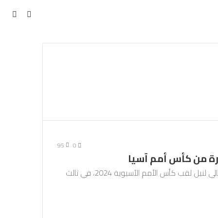
مقال
بحث
عن
عشوائي
95
0
يرة من كأس أمم آسيا
تتواجه قطر والأردن السبت على ملعب لوسيل المونديالي لنيل لقب كأس الأمم الآسيوية 2024، في ثالث