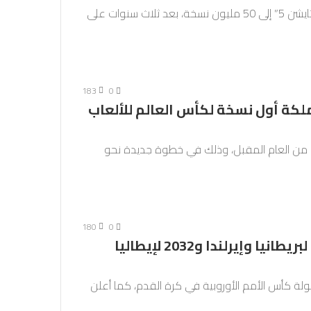
وصلت مبيعات شركة “سوني” اليابانية لجهاز “بلاي ستايشن 5” إلى 50 مليون نسخة، بعد ثلاث سنوات على
183
0
كة أول نسخة لكأس العالم للألعاب
ارا من العام المقبل، وذلك في خطوة جديدة نحو
180
0
ويفا يمنح شرف استضافة نسخة 2028 لبريطانيا وإيرلندا و2032 لإيطاليا
يطانيا وإيرلندا بشرف استضافة نسخة 2028 لبطولة كأس الأمم الأوروبية في كرة القدم، كما أعلن