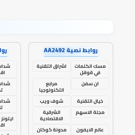
روابط نصية AA2492
رواب
مسك الكلمات
اشراق التقنية
شدات
في قوقل
اق
ان سفن
مرابع
شدات
التكنولوجيا
تم
خيال التقنية
شوف ويب
شدات
تا
مجلة الاسهم
الشرقية
الاقتصادية
ايتونز
اق
عالم الايفون
مدونة كوكان