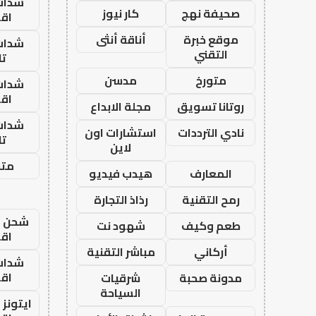
شدات
صحيفة نهج
كار نيوز
اق
موقع خبرة
أناقة أنثى
شدات
التقني
تا
متورخ
مدسن
شدات
اق
روتانا تسويق
مجلة الابداع
شدات
نادي الترددات
استشارات اون
تا
لاين
متجر
المعارف
هيدب فيديو
رمح التقنية
رذاذ التجارة
شحن يل
طعم وكيف
شهود نت
اق
أركاني
مباشر التقنية
شدات
اق
مدونة صحبة
شرقيات
السياحة
ايتونز