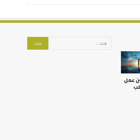
البحث
عن:
ين عمل
لب