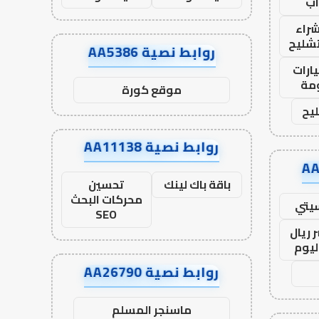
ب
راء
تشليح
روابط نصية AA5386
ارات
مة
موقع كورة
يح
روابط نصية AA11138
باقة باك لينك
تحسين
محركات البحث
يتي
SEO
 ريال
ليوم
روابط نصية AA26790
ماسنجر المسلم