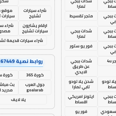
 ببجي
شدات ببجي
سكرا
ساط
تمارا
شراء سيارات
موقع ش
 ببجي
متجر تقسيط
تشليح
سيارات 
بي
ارقام يشترون
شراء سي
 ببجي
شدات ببجي
سيارات تشليح
مصدو
ساط
تمارا
شراء سيارات قديمة تشل
 ببجي
فور يو ستور
بي
روابط نصية AA67449
 4u
شدات ببجي
عن طريق
الايدي
كورة 365
كورة س
ا لودو
شحن يلا لودو
جول العرب
بث مباشر
ساط
تابي تمارا
goalarab
مدريد ا
 ببجي
ايتونز امريكي
يلا لايف
ساط
اقساط
 سعودي
فور يو