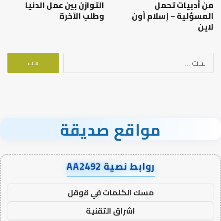
من أدبيات تحمل
التوازن بين عمل الدنيا
المسؤلية – إسلام أون
وطلب الآخرة
لاين
البحث
عن:
مواقع صديقة
روابط نصية AA2492
مسك الكلمات في قوقل
اشراق التقنية