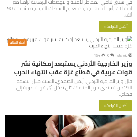
في سياق تنامي المخاطر الأمنية والتهديدات الإرهابية تزامنا مع
احتفالات رأس السنة الجديدة، تعتزم السلطات الفرنسية نشر نحو 90
ألف…
أكمل القراءة »
أخبار العالم
154
0
islamic
وزير الخارجية الأردني يستبعد إمكانية نشر
قوات عربية في قطاع غزة عقب انتهاء الحرب
قال وزير الخارجية الأردني، أيمن الصفدي، السبت خلال النسخة
الـ19من “منتدى حوار المنامة”، “لن تدخل أي قوات عربية إلى
قطاع…
أكمل القراءة »