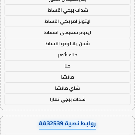
شدات ببجي اقساط
ايتونز امريكي اقساط
ايتونز سعودي اقساط
شحن يلا لودو اقساط
حناء شعر
حنا
ماتشا
شاي ماتشا
شدات ببجي تمارا
روابط نصية AA32539