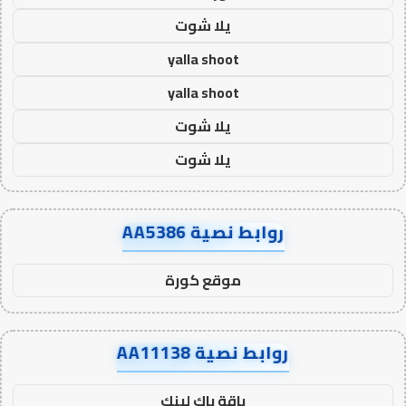
يلا شوت
yalla shoot
yalla shoot
يلا شوت
يلا شوت
روابط نصية AA5386
موقع كورة
روابط نصية AA11138
باقة باك لينك