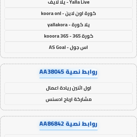
Yalla Live - يلا لايف
كورة اون لاين - koora onl
يلا كورة - yallakora
كورة 365 - kooora 365
اس جول - AS Goal
روابط نصية AA38045
اول اثنين ريادة اعمال
مشاركة ارباح ادسنس
روابط نصية AA86842