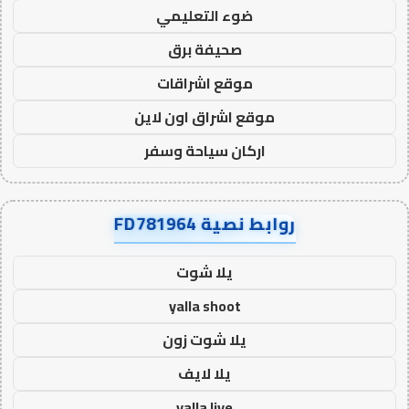
ضوء التعليمي
صحيفة برق
موقع اشراقات
موقع اشراق اون لاين
اركان سياحة وسفر
روابط نصية FD781964
يلا شوت
yalla shoot
يلا شوت زون
يلا لايف
yalla live