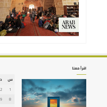
اقرأ معنا
س
د
التوازن
كيف
بين
تشكل
2
1
عمل
العبادات
الدنيا
شخصية
9
8
وطلب
الإنسان؟
الآخرة