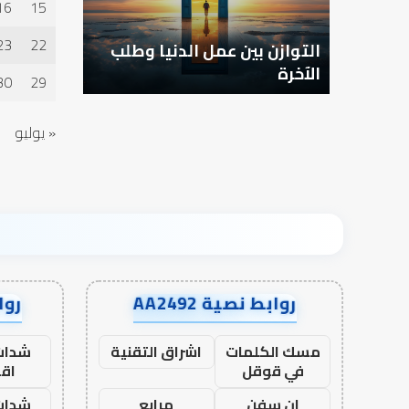
16
15
23
22
ؤلية –
التوازن بين عمل الدنيا وطلب
كيف تشكل
الآخرة
الإنسان؟
30
29
« يوليو
روابط نصية AA2492
رواب
مسك الكلمات
اشراق التقنية
شدات
في قوقل
اق
ان سفن
مرابع
شدات