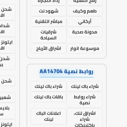
رمح التقنية
رذاذ التجارة
شحن يل
طعم وكيف
شهود نت
اق
أركاني
مباشر التقنية
شدات
اق
مدونة صحبة
شرقيات
السياحة
ايتونز
اق
موسوعة انوار
اشراق الأرباح
شحن 
بب
روابط نصية AA14704
شحن يل
شراء باك لينك
شراء باك لينك
شراء روابط
باقات باك لينك
شعبية
نصية
بلاي
اشراق لنك،
اعلانات الباك
ست
شراء
لينك
ايتونز
باكلينكات