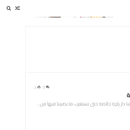
مقال
بحث
عن
عشوائي
2
0
ة
لدنيا دار راحٍة خالصة حتى نستغرب ما يصيبنا فيها من…