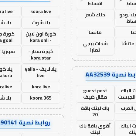
ساط
اقساط
ra live
koora live
ا لودو
حناء شعر
ساط
يلا شوت
يلا ش
نا
ماتشا
كورة اون لاين
كورة ج
a goal
- kora onli
ماتشا
شدات ببجي
تمارا
كورة ستار -
سوريا 
kora star
يلا لايف - yalla
يلا كور
ط نصية AA32539
lakora
live
ralive
kora live
 الباك
guest post
الجيست
مقال ضيف
koora 365
يلا ش
العرب
باك لينك باقة
20
روابط نصية AA90141
ت الباك
أقوى باقة باك
نك
لينك