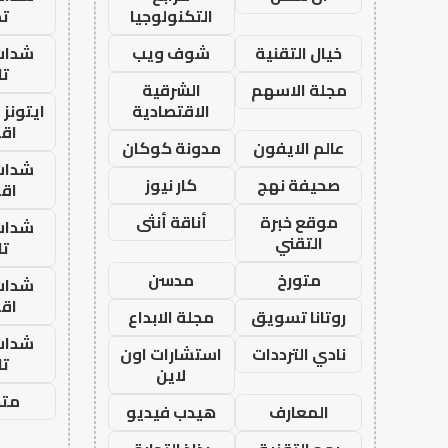
التكنولوجيا
تم
خيال التقنية
شوف ويب
شدات
تا
مجلة الاسهم
الشرقية
الاقتصادية
ايتونز
اق
عالم الايفون
مدونة كوكان
شدات
صحيفة نهج
كار نيوز
اق
موقع خبرة
أناقة أنثى
شدات
التقني
تا
متورخ
مدسن
شدات
اق
روتانا تسويق
مجلة الابداع
شدات
نادي الترددات
استشارات اون
تا
لاين
متجر
المعارف
هيدب فيديو