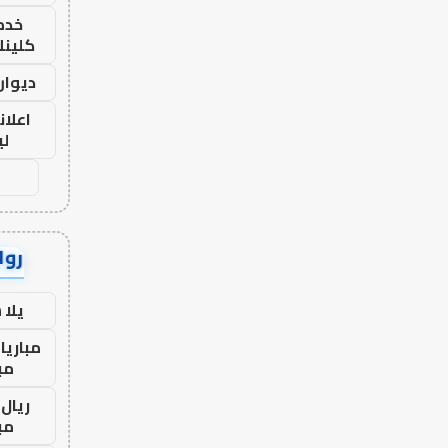
خدما
كلينك 26
ديوان
اعلان
لي
رواب
يلا
مباريا
مب
ريال 
مب