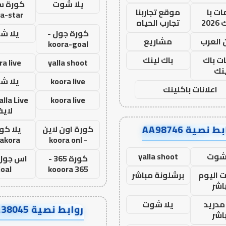
يلا شوت
كورة ست
ت با
موقع تجاربنا
a-star
20
تجارب الحياه
كورة جول -
يلا ش
 العرب
مشاريع
koora-goal
ات باك
باك لينك
ra live
yalla shoot
نك
koora live
يلا ش
اعلانات باكلينك
koora live
لاي
ط نصية AA98746
كورة اون لاين
يلا كور
lakora
- koora onl
 شوت
yalla shoot
كورة 365 -
oal
kooora 365
ت اليوم
برشلونة مباشر
اشر
مدريد
يلا شوت
روابط نصية AA38045
اشر