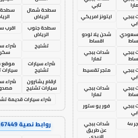
ارا
تابي
سطحة شمال
سطحة 
 ببجي
ايتونز امريكي
الرياض
الري
بي
سطحة جنوب
اقرب س
 سعودي
شحن يلا لودو
الرياض
ساط
اقساط
تشليح
شراء سي
 ببجي
شدات ببجي
سكرا
ساط
تمارا
شراء سيارات
موقع ش
 ببجي
متجر تقسيط
تشليح
سيارات 
بي
ارقام يشترون
شراء سي
 ببجي
شدات ببجي
سيارات تشليح
مصدو
ساط
تمارا
شراء سيارات قديمة تشل
 ببجي
فور يو ستور
بي
روابط نصية AA67449
 4u
شدات ببجي
عن طريق
الايدي