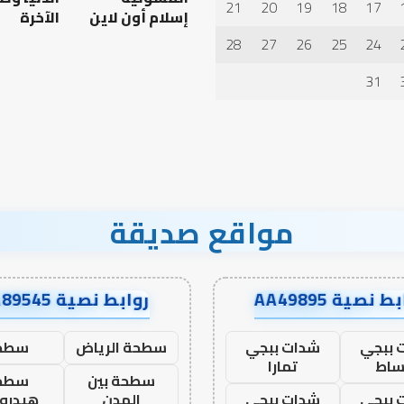
21
20
19
18
17
إسلام أون لاين
الآخرة
28
27
26
25
24
 العبادات شخصية
أهم أسباب عدم استجابة
الدعاء
31
مواقع صديقة
ط نصية AA49895
روابط نصية AA89545
 ببجي
شدات ببجي
سطحة الرياض
سطح
ساط
تمارا
سطحة بين
سطح
 ببجي
شدات ببجي
المدن
هيدرو