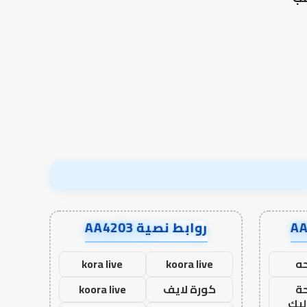
بن
أون
العلاقة العلمية بين الإمام
سعد:
لاين
مالك والليث بن سعد: نموذج
من أدبيات تحمل المس
نموذج
في أدب الخلاف
إسلام أون لاين
في
أدب
الخلاف
روابط نصية AA4203
ه
koora live
kora live
ة
كورة لايف
koora live
ليك