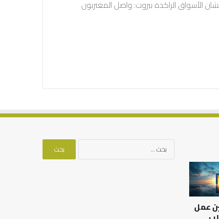
شان الأسواق الراكدة بيروت: واصل المغتربون
البحث
عن:
العلاقة
من
العلمية
أدبيات
بين
تحمل
الإمام
المسؤلية
ين عمل
مالك
–
والليث
إسلام
لب