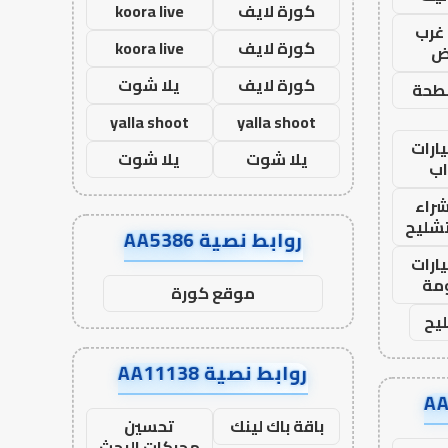
كورة لايف
koora live
غرب
كورة لايف
koora live
اض
كورة لايف
يلا شوت
طحة
yalla shoot
yalla shoot
ارات
يلا شوت
يلا شوت
ب
راء
تشليح
روابط نصية AA5386
ارات
مة
موقع كورة
يح
روابط نصية AA11138
باقة باك لينك
تحسين
محركات البحث