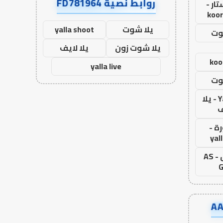
روابط نصية FD781964
ار -
koor
يلا شوت
yalla shoot
وت
يلا شوت زون
يلا لايف
koo
yalla live
وت
Yalla Live - يلا
ف
ة -
yal
اس جول - AS
G