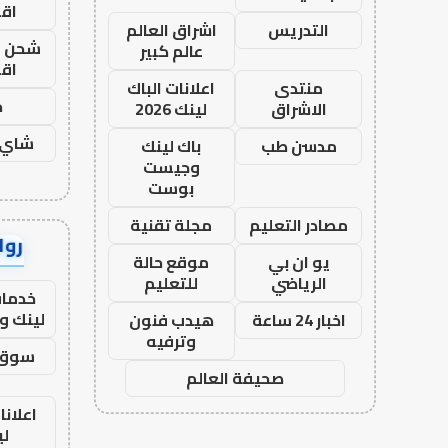
اق
التدريس
اشراق العالم
شحن يل
عالم كبير
اق
منتدى
اعلانات الباك
ح
الاشراق
لينك 2026
شاي 
مدسن طب
باك لينك
وجيست
بوست
مصادر التعليم
مجلة تقنية
رواب
يو ان بي
موقع حالة
الرياضي
للتعليم
خدمات
لينك و
اخبار 24 ساعة
هيدب فنون
وترفيه
سوق 
صحيفة العالم
اعلانا
لي