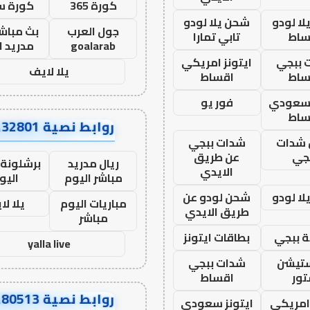
كورة 365
كورة س
ا لودو
شحن يلا لودو
جول العرب
بث مباشر
ساط
تابي تمارا
goalarab
مدريد ا
 ببجي
ايتونز امريكي
يلا لايف
ساط
اقساط
 سعودي
فور يو
ساط
روابط نصية AA32801
شدات
شدات ببجي
جي
عن طريق
ريال مدريد
برشلونة 
الايدي
مباشر اليوم
اليو
ا لودو
شحن لودو عن
مباريات اليوم
يلا لا
طريق الايدي
مباشر
 ببجي
بطاقات ايتونز
yalla live
ستيشن
شدات ببجي
ور
اقساط
روابط نصية AA80513
 امريكي
ايتونز سعودي