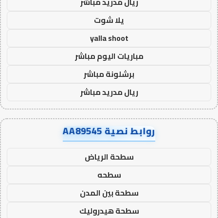
ريال مدريد مباشر
يلا شوت
yalla shoot
مباريات اليوم مباشر
برشلونة مباشر
ريال مدريد مباشر
روابط نصية AA89545
سطحة الرياض
سطحه
سطحة بين المدن
سطحة هيدروليك