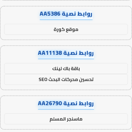
روابط نصية AA5386
موقع كورة
روابط نصية AA11138
باقة باك لينك
تحسين محركات البحث SEO
روابط نصية AA26790
ماسنجر المسلم