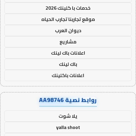
خدمات با كلينك 2026
موقع تجاربنا تجارب الحياه
ديوان العرب
مشاريع
اعلانات باك لينك
باك لينك
اعلانات باكلينك
روابط نصية AA98746
يلا شوت
yalla shoot