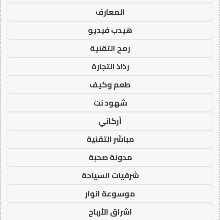
المعارف
هيدب فيديو
رمح التقنية
رذاذ التجارة
طعم وكيف
شهود نت
أركاني
مباشر التقنية
مدونة صحبة
شرقيات السياحة
موسوعة انوار
اشراق الأرباح