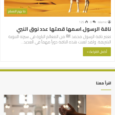
ما يهم المسلم
125
0
islamic
ناقة الرسول.اسمها قصتها عدد نوق النبي
تعتبر ناقة الرسول محمد ﷺ من المعالم البارزة في سيرته النبوية
الشريفة. ولقد لعبت هذه الناقة دوراً مهماً في العديد…
أكمل القراءة »
اقرأ معنا
أهم
الع
أسباب
الع
عدم
بين
استجابة
الإ