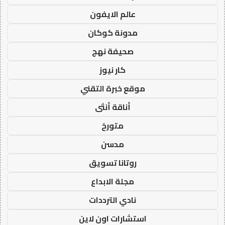
عالم الايفون
مدونة كوكان
صحيفة نهج
كار نيوز
موقع خبرة التقني
أناقة أنثى
متورخ
مدسن
روتانا تسويق
مجلة الابداع
نادي الترددات
استشارات اون لاين