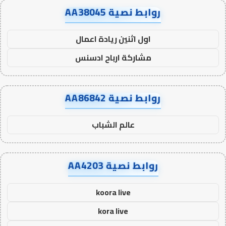
روابط نصية AA38045
اول اثنين ريادة اعمال
مشاركة ارباح ادسنس
روابط نصية AA86842
عالم الشباب
روابط نصية AA4203
koora live
kora live