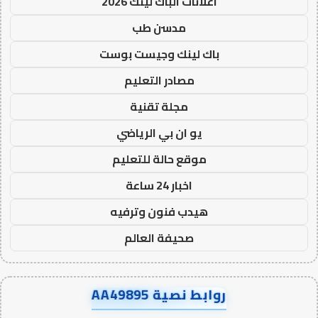
اعلانات الباك لينك 2026
مدسن طب
باك لينك وجيست بوست
مصادر التعليم
مجلة تقنية
يو ان بي الرياضي
موقع حالة للتعليم
اخبار 24 ساعة
هيدب فنون وترفيه
صحيفة العالم
روابط نصية AA49895