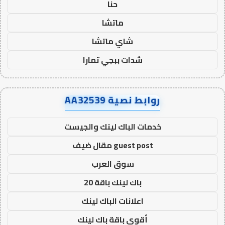
حنا
ماتشا
شاي ماتشا
شدات ببجي تمارا
روابط نصية AA32539
خدمات الباك لينك والجيست
guest post مقال ضيف
سوق العرب
باك لينك باقة 20
اعلانات الباك لينك
أقوى باقة باك لينك