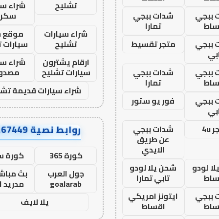
تشليح
شراء سي
 ببجي
شدات ببجي
سكرا
ساط
تمارا
شراء سيارات
موقع ش
 ببجي
متجر تقسيط
تشليح
سيارات 
بي
ارقام يشترون
شراء سي
 ببجي
شدات ببجي
سيارات تشليح
مصدو
ساط
تمارا
شراء سيارات قديمة تشل
 ببجي
فور يو ستور
بي
روابط نصية AA67449
 4u
شدات ببجي
عن طريق
الايدي
كورة 365
كورة س
ا لودو
شحن يلا لودو
جول العرب
بث مباشر
ساط
تابي تمارا
goalarab
مدريد ا
 ببجي
ايتونز امريكي
يلا لايف
ساط
اقساط