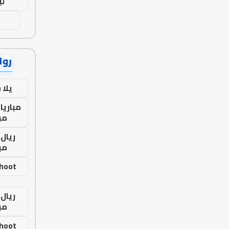
لي
رواب
يلا
مباريا
مب
ريال 
مب
shoot
ريال 
مب
shoot