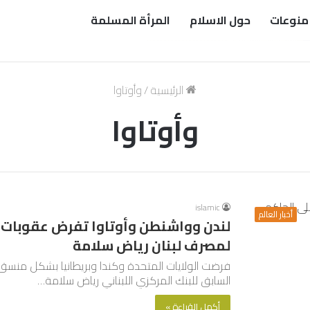
منوعات
حول الاسلام
المرأة المسلمة
الرئيسية
/
وأوتاوا
وأوتاوا
islamic
أخبار العالم
لندن وواشنطن وأوتاوا تفرض عقوبات ا
لمصرف لبنان رياض سلامة
فرضت الولايات المتحدة وكندا وبريطانيا بشكل منسق
السابق للبنك المركزي اللبناني رياض سلامة…
أكمل القراءة »