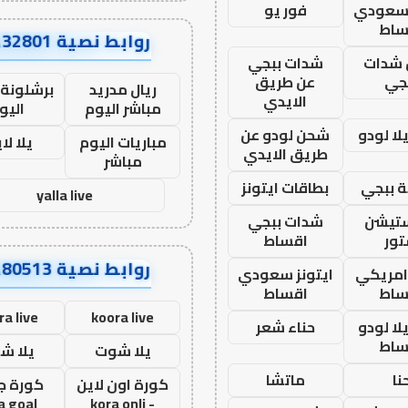
 سعودي
فور يو
ساط
روابط نصية AA32801
شدات
شدات ببجي
جي
عن طريق
ريال مدريد
برشلونة 
الايدي
مباشر اليوم
اليو
ا لودو
شحن لودو عن
مباريات اليوم
يلا لا
طريق الايدي
مباشر
 ببجي
بطاقات ايتونز
yalla live
ستيشن
شدات ببجي
ور
اقساط
روابط نصية AA80513
 امريكي
ايتونز سعودي
ساط
اقساط
ra live
koora live
ا لودو
حناء شعر
ساط
يلا شوت
يلا ش
نا
ماتشا
كورة اون لاين
كورة ج
a goal
- kora onli