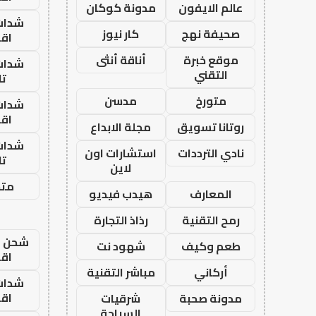
عالم الايفون
مدونة كوكان
شدات
صحيفة نهج
كار نيوز
اق
موقع خبرة
أناقة أنثى
شدات
التقني
تا
متورخ
مدسن
شدات
اق
روتانا تسويق
مجلة الابداع
شدات
نادي الترددات
استشارات اون
تا
لاين
متجر
المعارف
هيدب فيديو
رمح التقنية
رذاذ التجارة
شحن يل
طعم وكيف
شهود نت
اق
أركاني
مباشر التقنية
شدات
اق
مدونة صحبة
شرقيات
السياحة