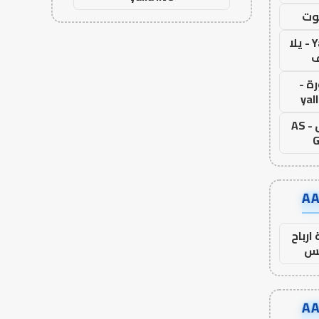
وت
Yalla Live - يلا
ف
ة -
yal
اس جول - AS
G
ارباح
س