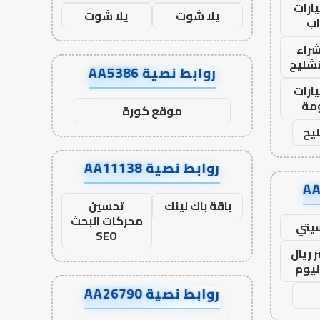
ارات
يلا شوت
يلا شوت
ب
راء
تشليح
روابط نصية AA5386
ارات
مة
موقع كورة
يح
روابط نصية AA11138
باقة باك لينك
تحسين
محركات البحث
يتي
SEO
 ريال
ليوم
روابط نصية AA26790