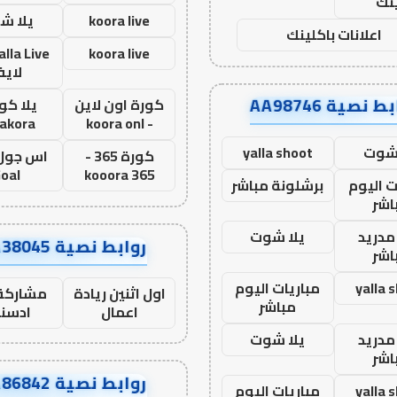
نك
koora live
يلا ش
اعلانات باكلينك
koora live
لاي
ط نصية AA98746
كورة اون لاين
يلا كور
lakora
- koora onl
 شوت
yalla shoot
كورة 365 -
oal
kooora 365
ت اليوم
برشلونة مباشر
اشر
مدريد
يلا شوت
روابط نصية AA38045
اشر
yalla 
مباريات اليوم
اول اثنين ريادة
مشاركة 
مباشر
اعمال
ادسن
مدريد
يلا شوت
اشر
روابط نصية AA86842
yalla 
مباريات اليوم