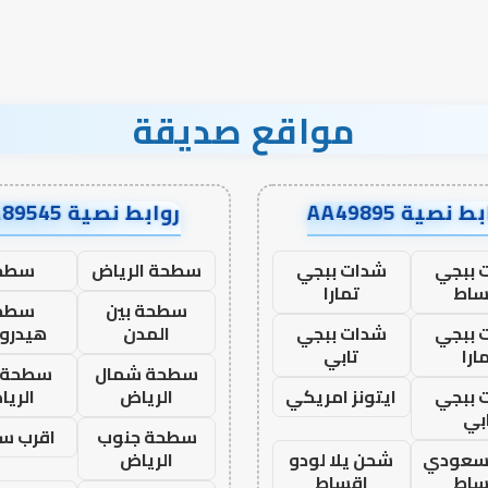
نجاح؟
مواقع صديقة
ط نصية AA49895
روابط نصية AA89545
 ببجي
شدات ببجي
سطحة الرياض
سطح
ساط
تمارا
سطحة بين
سطح
 ببجي
شدات ببجي
المدن
هيدرو
ارا
تابي
سطحة شمال
سطحة 
 ببجي
ايتونز امريكي
الرياض
الري
بي
سطحة جنوب
اقرب س
 سعودي
شحن يلا لودو
الرياض
ساط
اقساط