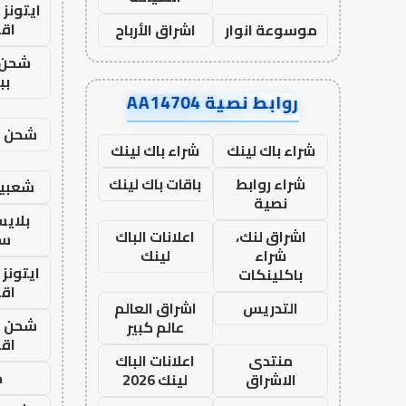
ايتونز
اق
موسوعة انوار
اشراق الأرباح
شحن 
بب
روابط نصية AA14704
شحن يل
شراء باك لينك
شراء باك لينك
شراء روابط
باقات باك لينك
شعبية
نصية
بلاي
اشراق لنك،
اعلانات الباك
ست
شراء
لينك
ايتونز
باكلينكات
اق
التدريس
اشراق العالم
شحن يل
عالم كبير
اق
منتدى
اعلانات الباك
ح
الاشراق
لينك 2026