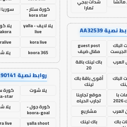
ماتشا
شدات ببجي
تمارا
كورة ستار -
سوريا 
kora star
يلا لايف - yalla
يلا كور
ط نصية AA32539
lakora
live
ralive
kora live
 الباك
guest post
الجيست
مقال ضيف
koora 365
يلا ش
العرب
باك لينك باقة
20
روابط نصية AA90141
ت الباك
أقوى باقة باك
نك
لينك
يلا شوت
كورة ست
ت با
موقع تجاربنا
a-star
20
تجارب الحياه
كورة جول -
يلا ش
 العرب
مشاريع
koora-goal
ات باك
باك لينك
ra live
yalla shoot