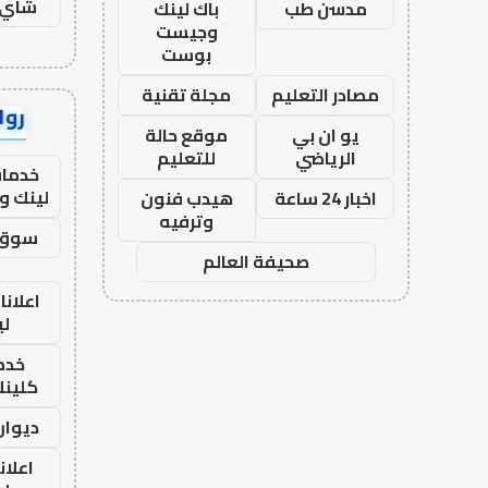
شاي 
مدسن طب
باك لينك
وجيست
بوست
مصادر التعليم
مجلة تقنية
رواب
يو ان بي
موقع حالة
الرياضي
للتعليم
خدمات
لينك و
اخبار 24 ساعة
هيدب فنون
وترفيه
سوق 
صحيفة العالم
اعلانا
لي
خدما
كلينك 26
ديوان
اعلان