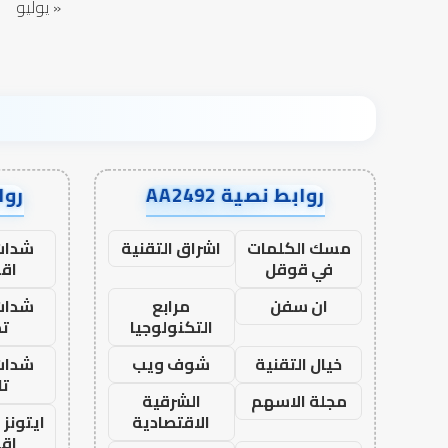
« يوليو
روابط نصية AA2492
رواب
مسك الكلمات
اشراق التقنية
شدات
في قوقل
اق
ان سفن
مرابع
شدات
التكنولوجيا
تم
خيال التقنية
شوف ويب
شدات
تا
مجلة الاسهم
الشرقية
الاقتصادية
ايتونز
اق