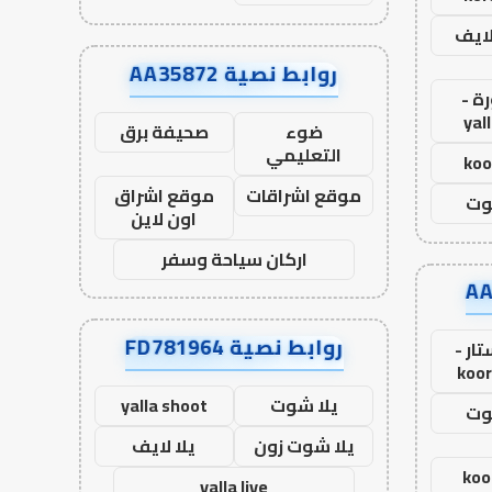
لايف
روابط نصية AA35872
ة -
yal
ضوء
صحيفة برق
التعليمي
koo
موقع اشراقات
موقع اشراق
وت
اون لاين
اركان سياحة وسفر
روابط نصية FD781964
ار -
koor
يلا شوت
yalla shoot
وت
يلا شوت زون
يلا لايف
koo
yalla live