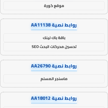
موقع كورة
روابط نصية AA11138
باقة باك لينك
تحسين محركات البحث SEO
روابط نصية AA26790
ماسنجر المسلم
روابط نصية AA18012