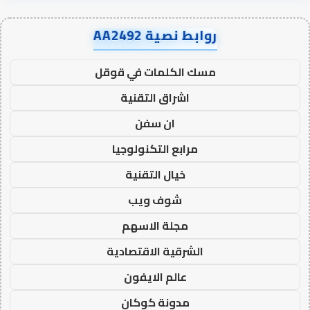
روابط نصية AA2492
مسك الكلمات في قوقل
اشراق التقنية
ان سفن
مرابع التكنولوجيا
خيال التقنية
شوف ويب
مجلة الاسهم
الشرقية الاقتصادية
عالم الايفون
مدونة كوكان