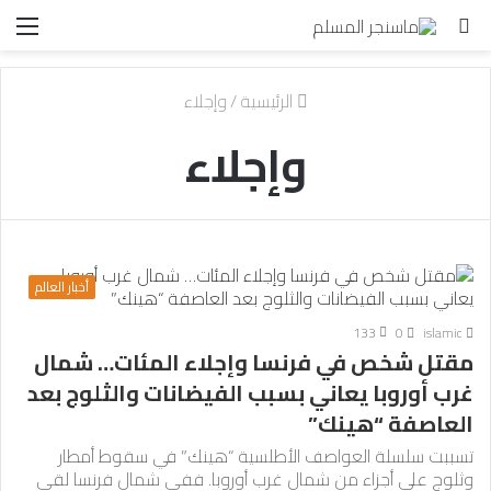
بحث
الق
عن
الرئيسية
/
وإجلاء
وإجلاء
أخبار العالم
133
0
islamic
مقتل شخص في فرنسا وإجلاء المئات… شمال
غرب أوروبا يعاني بسبب الفيضانات والثلوج بعد
العاصفة “هينك”
تسببت سلسلة العواصف الأطلسية “هينك” في سقوط أمطار
وثلوج على أجزاء من شمال غرب أوروبا. ففي شمال فرنسا لقي