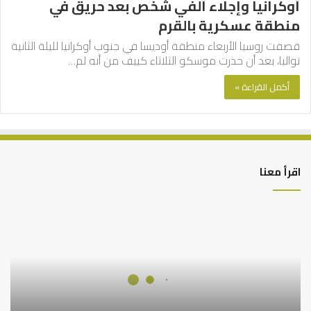
أوكرانيا وإجلاء ألفي شخص بعد حريق في
منطقة عسكرية بالقرم
قصفت روسيا الأربعاء منطقة أوديسا في جنوب أوكرانيا لليلة الثانية
تواليا، بعد أن حذرت موسكو الثلاثاء كييف من أنه لم…
أكمل القراءة »
اقرأ معنا
قل
نزله
روح
القدس
من
ربك
بالحق