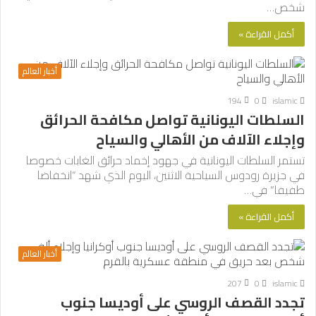
شخص…
أكمل القراءة »
أخبار العالم
194
0
islamic
السلطات اليونانية تواصل مكافحة الحرائق
وإجلاء الآلاف من الأهالي والسياح
تستمر السلطات اليونانية في جهود إخماد حرائق الغابات خصوصا
في جزيرة رودوس السياحية الاثنين، اليوم الذي شهد “انخفاضا
طفيفا” في…
أكمل القراءة »
أخبار العالم
207
0
islamic
تجدد القصف الروسي على أوديسا جنوب