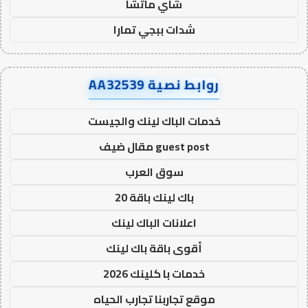
شاي ماتشا
شدات ببجي تمارا
روابط نصية AA32539
خدمات الباك لينك والجيست
guest post مقال ضيف
سوق العرب
باك لينك باقة 20
اعلانات الباك لينك
أقوى باقة باك لينك
خدمات با كلينك 2026
موقع تجاربنا تجارب الحياه