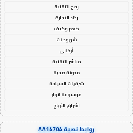
رمح التقنية
رذاذ التجارة
طعم وكيف
شهود نت
أركاني
مباشر التقنية
مدونة صحبة
شرقيات السياحة
موسوعة انوار
اشراق الأرباح
روابط نصية AA14704