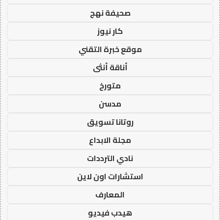
صحيفة نهج
كار نيوز
موقع خبرة التقني
أناقة أنثى
متورخ
مدسن
روتانا تسويق
مجلة الابداع
نادي الترددات
استشارات اون لاين
المعارف
هيدب فيديو