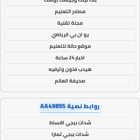
مصادر التعليم
مجلة تقنية
يو ان بي الرياضي
موقع حالة للتعليم
اخبار 24 ساعة
هيدب فنون وترفيه
صحيفة العالم
روابط نصية AA49895
شدات ببجي اقساط
شدات ببجي تمارا