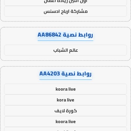
اول اثنين ريادة اعمال
مشاركة ارباح ادسنس
روابط نصية AA86842
عالم الشباب
روابط نصية AA4203
koora live
kora live
كورة لايف
koora live