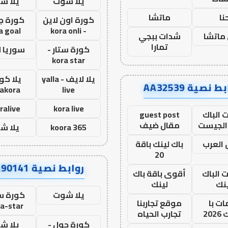
يلا شوت
يلا ش
نا
ماتشا
كورة اون لاين
كورة ج
a goal
- kora onli
ماتشا
شدات ببجي
تمارا
كورة ستار -
سوريا 
kora star
يلا لايف - yalla
يلا كور
ط نصية AA32539
lakora
live
ralive
kora live
 الباك
guest post
الجيست
مقال ضيف
koora 365
يلا ش
العرب
باك لينك باقة
20
روابط نصية AA90141
ت الباك
أقوى باقة باك
نك
لينك
يلا شوت
كورة ست
ت با
موقع تجاربنا
a-star
20
تجارب الحياه
كورة جول -
يلا ش