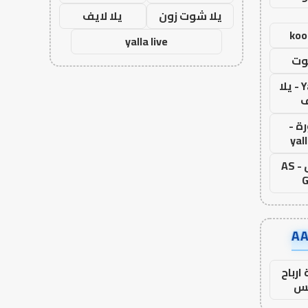
يلا شوت زون
يلا لايف
koo
yalla live
وت
Yalla Live - يلا
ف
ة -
yal
اس جول - AS
G
ارباح
س