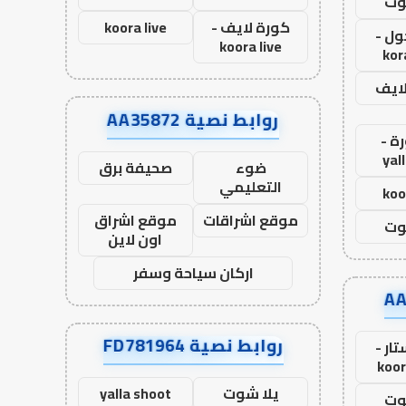
وت
كورة لايف -
koora live
ول -
koora live
kor
لايف
روابط نصية AA35872
ة -
yal
ضوء
صحيفة برق
التعليمي
koo
موقع اشراقات
موقع اشراق
وت
اون لاين
اركان سياحة وسفر
روابط نصية FD781964
ار -
koor
يلا شوت
yalla shoot
وت