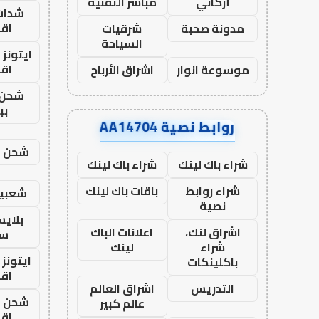
أركاني
مباشر التقنية
شدات
اق
مدونة صحبة
شرقيات
السياحة
ايتونز
اق
موسوعة انوار
اشراق الأرباح
شحن 
بب
روابط نصية AA14704
شحن يل
شراء باك لينك
شراء باك لينك
شراء روابط
باقات باك لينك
شعبية
نصية
بلاي
اشراق لنك،
اعلانات الباك
ست
شراء
لينك
ايتونز
باكلينكات
اق
التدريس
اشراق العالم
شحن يل
عالم كبير
اق