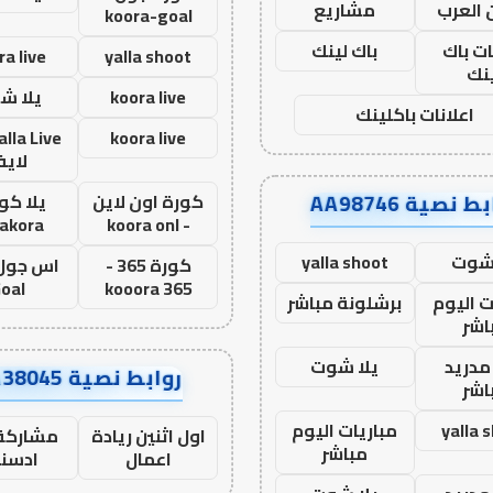
 العرب
مشاريع
koora-goal
ات باك
باك لينك
ra live
yalla shoot
نك
koora live
يلا ش
اعلانات باكلينك
koora live
لاي
ط نصية AA98746
كورة اون لاين
يلا كور
lakora
- koora onl
 شوت
yalla shoot
كورة 365 -
oal
kooora 365
ت اليوم
برشلونة مباشر
اشر
مدريد
يلا شوت
روابط نصية AA38045
اشر
yalla 
مباريات اليوم
اول اثنين ريادة
مشاركة 
مباشر
اعمال
ادسن