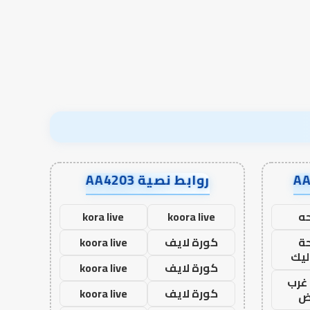
في أدب الخلاف
إسلام أون لاين
في
أدب
الخلاف
روابط نصية AA4203
ه
koora live
kora live
ة
كورة لايف
koora live
ليك
كورة لايف
koora live
غرب
كورة لايف
koora live
اض