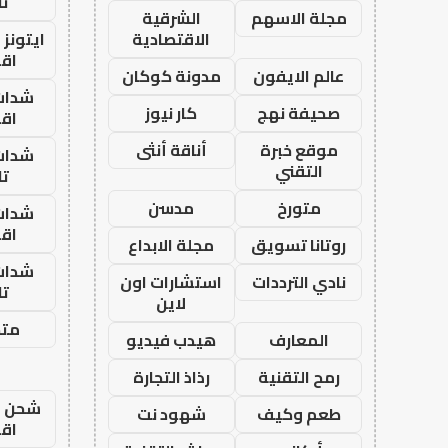
تا
مجلة الاسهم
الشرقية
الاقتصادية
ايتونز
اق
عالم الايفون
مدونة كوكان
شدات
صحيفة نهج
كار نيوز
اق
موقع خبرة
أناقة أنثى
شدات
التقني
تا
متورخ
مدسن
شدات
اق
روتانا تسويق
مجلة الابداع
شدات
نادي الترددات
استشارات اون
تا
لاين
متجر
المعارف
هيدب فيديو
رمح التقنية
رذاذ التجارة
شحن يل
طعم وكيف
شهود نت
اق