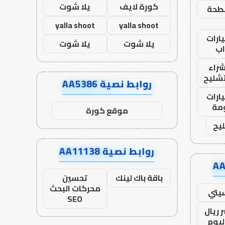
كورة لايف
يلا شوت
طحة
yalla shoot
yalla shoot
ارات
يلا شوت
يلا شوت
ب
راء
تشليح
روابط نصية AA5386
ارات
مة
موقع كورة
يح
روابط نصية AA11138
باقة باك لينك
تحسين
محركات البحث
يتي
SEO
 ريال
ليوم