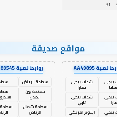
الدعاء
31
مواقع صديقة
ط نصية AA49895
روابط نصية AA89545
 ببجي
شدات ببجي
سطحة الرياض
سطح
ساط
تمارا
سطحة بين
سطح
 ببجي
شدات ببجي
المدن
هيدرو
ارا
تابي
سطحة شمال
سطحة 
 ببجي
ايتونز امريكي
الرياض
الري