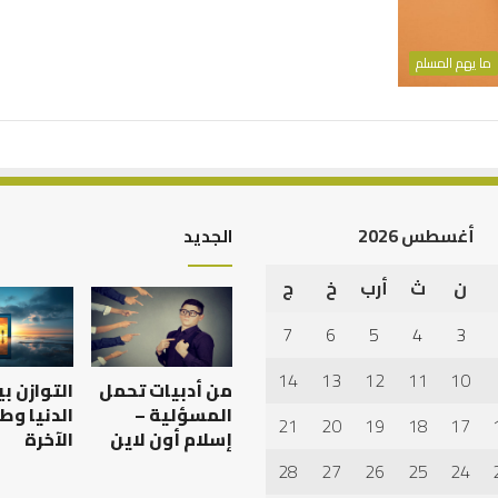
ما يهم المسلم
أغسطس 2026
الجديد
ن
ث
أرب
خ
ج
أهم
أسباب
7
6
5
4
3
عدم
استجابة
14
13
12
11
10
من أدبيات تحمل
التوازن ب
الدعاء
المسؤلية –
الدنيا وط
21
20
19
18
17
إسلام أون لاين
الآخرة
28
27
26
25
24
 العبادات شخصية
أهم أسباب عدم استجابة