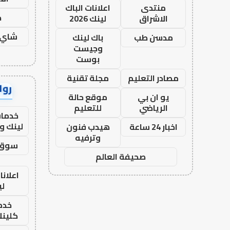
منتدى
اعلانات الباك
ح
الاشراق
لينك 2026
شاي 
مدسن طب
باك لينك
وجيست
بوست
مصادر التعليم
مجلة تقنية
رواب
يو ان بي
موقع حالة
الرياضي
للتعليم
خدمات
لينك و
اخبار 24 ساعة
هيدب فنون
وترفيه
سوق 
صحيفة العالم
اعلانا
لي
خدما
كلينك 26