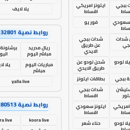
 ببجي
ايتونز امريكي
يلا لايف
ساط
اقساط
 سعودي
فور يو
ساط
روابط نصية AA32801
شدات
شدات ببجي
جي
عن طريق
ريال مدريد
برشلونة 
الايدي
مباشر اليوم
اليو
ا لودو
شحن لودو عن
مباريات اليوم
يلا لا
طريق الايدي
مباشر
 ببجي
بطاقات ايتونز
yalla live
ستيشن
شدات ببجي
ور
اقساط
روابط نصية AA80513
 امريكي
ايتونز سعودي
ساط
اقساط
ra live
koora live
ا لودو
حناء شعر
ساط