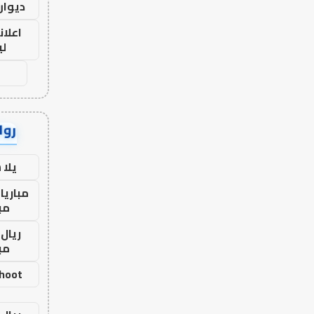
ديوان
اعلان
لي
رواب
يلا
مباريا
مب
ريال 
مب
shoot