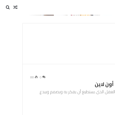
مقال
بحث
عن
عشوائي
88
0
أون لاين
 العقل الذي يستطيع أن يفكر به ويصمم ويبدع