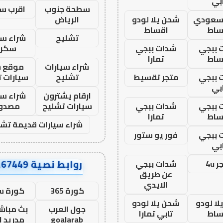
بي
سطحة جنوب
اقرب س
 سعودي
شحن يلا لودو
الرياض
ساط
اقساط
تشليح
شراء سي
 ببجي
شدات ببجي
سكرا
ساط
تمارا
شراء سيارات
موقع ش
 ببجي
متجر تقسيط
تشليح
سيارات 
بي
ارقام يشترون
شراء سي
 ببجي
شدات ببجي
سيارات تشليح
مصدو
ساط
تمارا
شراء سيارات قديمة تشل
 ببجي
فور يو ستور
بي
روابط نصية AA67449
 4u
شدات ببجي
عن طريق
الايدي
كورة 365
كورة س
ا لودو
شحن يلا لودو
جول العرب
بث مباشر
ساط
تابي تمارا
goalarab
مدريد ا