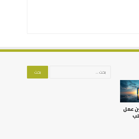
البحث
عن:
العلاقة
من
العلمية
أدبيات
بين
تحمل
الإمام
المسؤلية
ين عمل
مالك
–
والليث
إسلام
لب
بن
أون
العلاقة العلمية بين الإمام
سعد:
لاين
مالك والليث بن سعد: نموذج
من أدبيات تحمل المس
نموذج