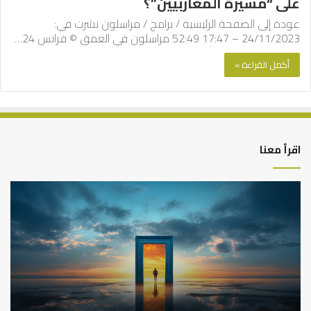
على “مسيرة المغاربيين”؟
عودة إلى الصفحة الرئيسية / برامج / مراسلون نشرت في:
24/11/2023 – 17:47 52:49 مراسلون في العمق © فرانس 24…
أكمل القراءة »
اقرأ معنا
كيف
أه
تشكل
أسب
العبادات
عد
شخصية
است
الإنسان؟
الد