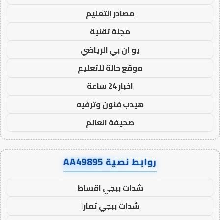
مصادر التعليم
مجلة تقنية
يو ان بي الرياضي
موقع حالة للتعليم
اخبار 24 ساعة
هيدب فنون وترفيه
صحيفة العالم
روابط نصية AA49895
شدات ببجي اقساط
شدات ببجي تمارا