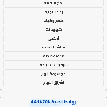
رمح التقنية
رذاذ التجارة
طعم وكيف
شهود نت
أركاني
مباشر التقنية
مدونة صحبة
شرقيات السياحة
موسوعة انوار
اشراق الأرباح
روابط نصية AA14704