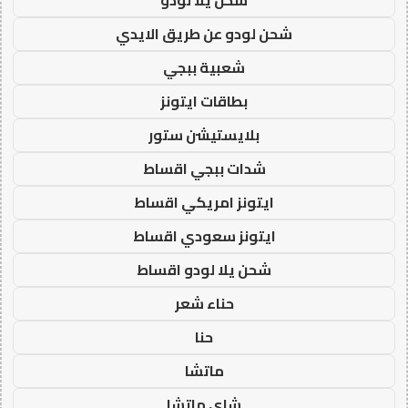
شحن لودو عن طريق الايدي
شعبية ببجي
بطاقات ايتونز
بلايستيشن ستور
شدات ببجي اقساط
ايتونز امريكي اقساط
ايتونز سعودي اقساط
شحن يلا لودو اقساط
حناء شعر
حنا
ماتشا
شاي ماتشا