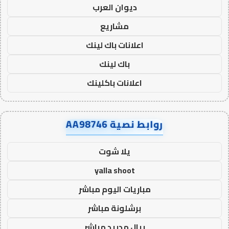
ديوان العرب
مشاريع
اعلانات باك لينك
باك لينك
اعلانات باكلينك
روابط نصية AA98746
يلا شوت
yalla shoot
مباريات اليوم مباشر
برشلونة مباشر
ريال مدريد مباشر