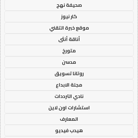
صحيفة نهج
كار نيوز
موقع خبرة التقني
أناقة أنثى
متورخ
مدسن
روتانا تسويق
مجلة الابداع
نادي الترددات
استشارات اون لاين
المعارف
هيدب فيديو