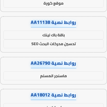
موقع كورة
روابط نصية AA11138
باقة باك لينك
تحسين محركات البحث SEO
روابط نصية AA26790
ماسنجر المسلم
روابط نصية AA18012