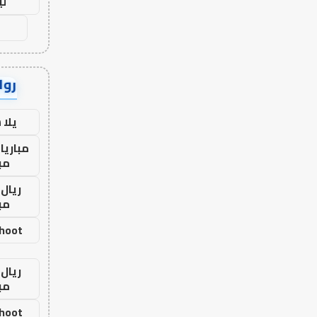
لي
رواب
يلا
مباريا
مب
ريال 
مب
shoot
ريال 
مب
shoot