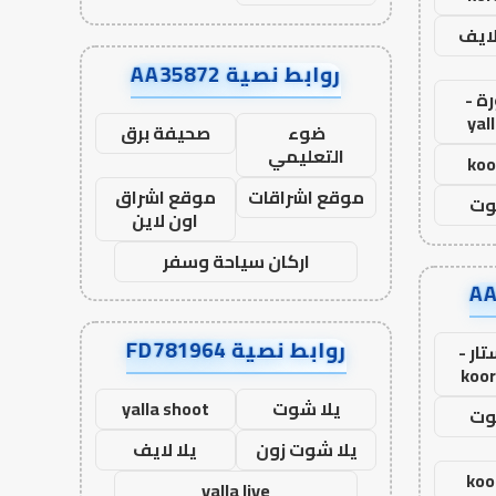
لايف
روابط نصية AA35872
ة -
yal
ضوء
صحيفة برق
التعليمي
koo
موقع اشراقات
موقع اشراق
وت
اون لاين
اركان سياحة وسفر
روابط نصية FD781964
ار -
koor
يلا شوت
yalla shoot
وت
يلا شوت زون
يلا لايف
koo
yalla live