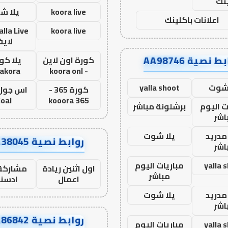
نك
koora live
يلا ش
اعلانات باكلينك
koora live
لاي
ط نصية AA98746
كورة اون لاين
يلا كور
lakora
- koora onl
 شوت
yalla shoot
كورة 365 -
oal
kooora 365
ت اليوم
برشلونة مباشر
اشر
مدريد
يلا شوت
روابط نصية AA38045
اشر
yalla 
مباريات اليوم
اول اثنين ريادة
مشاركة 
مباشر
اعمال
ادسن
مدريد
يلا شوت
اشر
روابط نصية AA86842
yalla 
مباريات اليوم