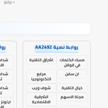
« يوليو
روابط نصية AA2492
رواب
مسك الكلمات
اشراق التقنية
شدات
في قوقل
اق
ان سفن
مرابع
شدات
التكنولوجيا
تم
خيال التقنية
شوف ويب
شدات
تا
مجلة الاسهم
الشرقية
الاقتصادية
ايتونز
اق