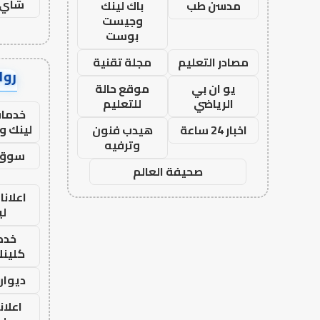
شاي 
مدسن طب
باك لينك
وجيست
بوست
مصادر التعليم
مجلة تقنية
رواب
يو ان بي
موقع حالة
الرياضي
للتعليم
خدمات
لينك و
اخبار 24 ساعة
هيدب فنون
وترفيه
سوق 
صحيفة العالم
اعلانا
لي
خدما
كلينك 26
ديوان
اعلان