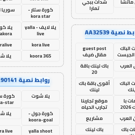
ماتشا
شدات ببجي
تمارا
كورة ستار -
سوريا 
kora star
يلا لايف - yalla
يلا كور
ط نصية AA32539
lakora
live
ralive
kora live
 الباك
guest post
الجيست
مقال ضيف
koora 365
يلا ش
العرب
باك لينك باقة
20
روابط نصية AA90141
ت الباك
أقوى باقة باك
نك
لينك
يلا شوت
كورة ست
ت با
موقع تجاربنا
a-star
20
تجارب الحياه
كورة جول -
يلا ش
 العرب
مشاريع
koora-goal
ات باك
باك لينك
ra live
yalla shoot