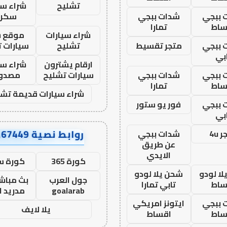
تشليح
شراء سي
 ببجي
شدات ببجي
سكرا
ساط
تمارا
شراء سيارات
موقع ش
 ببجي
متجر تقسيط
تشليح
سيارات 
بي
ارقام يشترون
شراء سي
 ببجي
شدات ببجي
سيارات تشليح
مصدو
ساط
تمارا
شراء سيارات قديمة تشل
 ببجي
فور يو ستور
بي
روابط نصية AA67449
 4u
شدات ببجي
عن طريق
الايدي
كورة 365
كورة س
ا لودو
شحن يلا لودو
جول العرب
بث مباشر
ساط
تابي تمارا
goalarab
مدريد ا
 ببجي
ايتونز امريكي
يلا لايف
ساط
اقساط