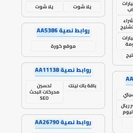
ارات
يلا شوت
يلا شوت
ب
راء
تشليح
روابط نصية AA5386
ارات
مة
موقع كورة
يح
روابط نصية AA11138
باقة باك لينك
تحسين
محركات البحث
يتي
SEO
 ريال
ليوم
روابط نصية AA26790