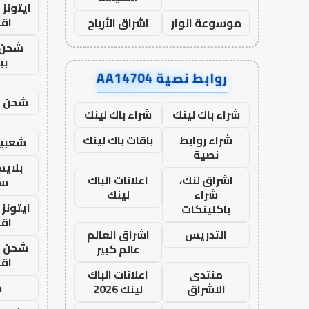
ايتونز
اق
موسوعة انوار
اشراق الأرباح
شحن 
بب
روابط نصية AA14704
شحن يل
شراء باك لينك
شراء باك لينك
شراء روابط
باقات باك لينك
شعبية
نصية
بلاي
اشراق لنك،
اعلانات الباك
ست
شراء
لينك
ايتونز
باكلينكات
اق
التدريس
اشراق العالم
شحن يل
عالم كبير
اق
منتدى
اعلانات الباك
ح
الاشراق
لينك 2026