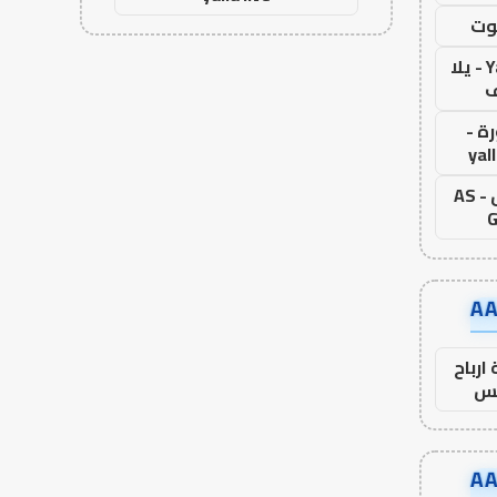
وت
Yalla Live - يلا
ف
ة -
yal
اس جول - AS
G
ارباح
س