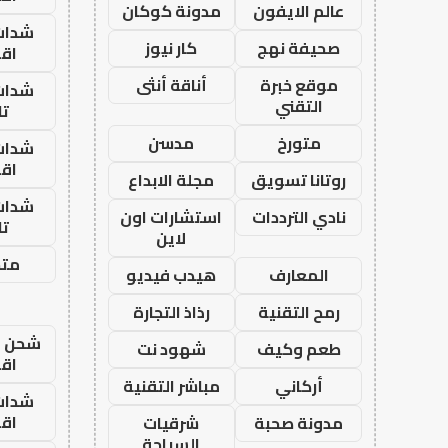
عالم الايفون
مدونة كوكان
شدات
صحيفة نهج
كار نيوز
اق
موقع خبرة
أناقة أنثى
شدات
التقني
تا
متورخ
مدسن
شدات
اق
روتانا تسويق
مجلة الابداع
شدات
نادي الترددات
استشارات اون
تا
لاين
متجر
المعارف
هيدب فيديو
رمح التقنية
رذاذ التجارة
شحن يل
طعم وكيف
شهود نت
اق
أركاني
مباشر التقنية
شدات
اق
مدونة صحبة
شرقيات
السياحة