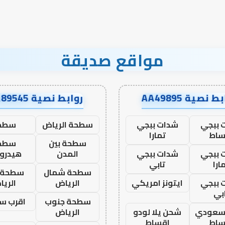
نجاح؟
مواقع صديقة
ط نصية AA49895
روابط نصية AA89545
 ببجي
شدات ببجي
سطحة الرياض
سطح
ساط
تمارا
سطحة بين
سطح
 ببجي
شدات ببجي
المدن
هيدرو
ارا
تابي
سطحة شمال
سطحة 
 ببجي
ايتونز امريكي
الرياض
الري
بي
سطحة جنوب
اقرب س
 سعودي
شحن يلا لودو
الرياض
ساط
اقساط