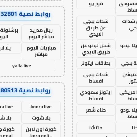
 سعودي
فور يو
ساط
روابط نصية AA32801
شدات
شدات ببجي
جي
عن طريق
ريال مدريد
برشلونة 
الايدي
مباشر اليوم
اليو
ا لودو
شحن لودو عن
مباريات اليوم
يلا لا
طريق الايدي
مباشر
 ببجي
بطاقات ايتونز
yalla live
ستيشن
شدات ببجي
ور
اقساط
روابط نصية AA80513
 امريكي
ايتونز سعودي
ساط
اقساط
ra live
koora live
ا لودو
حناء شعر
ساط
يلا شوت
يلا ش
نا
ماتشا
كورة اون لاين
كورة ج
a goal
- kora onli