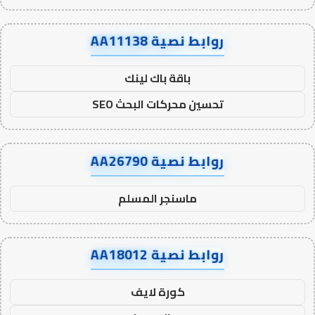
روابط نصية AA11138
باقة باك لينك
تحسين محركات البحث SEO
روابط نصية AA26790
ماسنجر المسلم
روابط نصية AA18012
كورة لايف