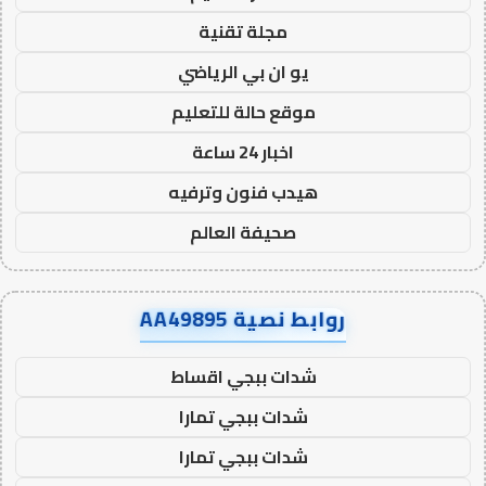
مجلة تقنية
يو ان بي الرياضي
موقع حالة للتعليم
اخبار 24 ساعة
هيدب فنون وترفيه
صحيفة العالم
روابط نصية AA49895
شدات ببجي اقساط
شدات ببجي تمارا
شدات ببجي تمارا