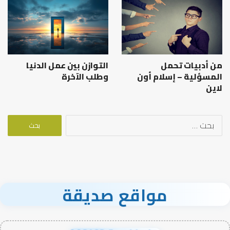
من أدبيات تحمل
التوازن بين عمل الدنيا
المسؤلية – إسلام أون
وطلب الآخرة
لاين
البحث
عن:
مواقع صديقة