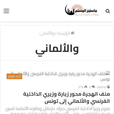
بحث
الق
عن
الرئيسية
/
والألماني
والألماني
أخبار العالم
379
0
islamic
ملف الهجرة محور زيارة وزيري الداخلية
الفرنسي والألماني إلى تونس
يقوم وزيرا الداخلية الفرنسي جيرالد دارمانان ونظيرته الألمانية نانسي
فيسر بزيارة لتونس يومي الأحد والاثنين لعقد لقاءات مخصصة