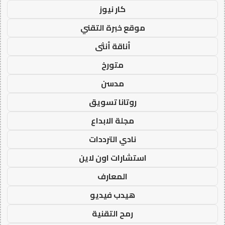
كار نيوز
موقع خبرة التقني
أناقة أنثى
متورخ
مدسن
روتانا تسويق
مجلة الابداع
نادي الترددات
استشارات اون لاين
المعارف
هيدب فيديو
رمح التقنية