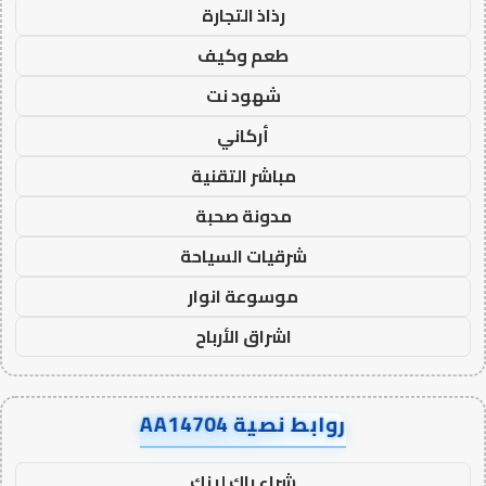
رذاذ التجارة
طعم وكيف
شهود نت
أركاني
مباشر التقنية
مدونة صحبة
شرقيات السياحة
موسوعة انوار
اشراق الأرباح
روابط نصية AA14704
شراء باك لينك