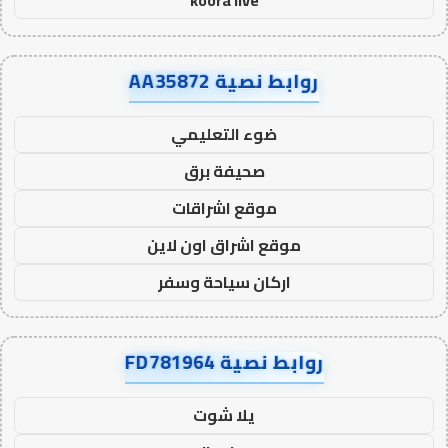
koora live
روابط نصية AA35872
ضوء التعليمي
صحيفة برق
موقع اشراقات
موقع اشراق اون لاين
اركان سياحة وسفر
روابط نصية FD781964
يلا شوت