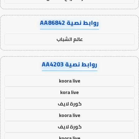
روابط نصية AA86842
عالم الشباب
روابط نصية AA4203
koora live
kora live
كورة لايف
koora live
كورة لايف
koora live