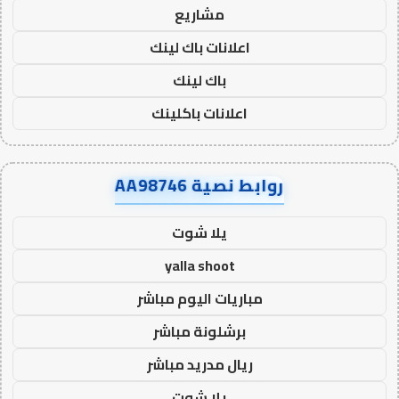
مشاريع
اعلانات باك لينك
باك لينك
اعلانات باكلينك
روابط نصية AA98746
يلا شوت
yalla shoot
مباريات اليوم مباشر
برشلونة مباشر
ريال مدريد مباشر
يلا شوت