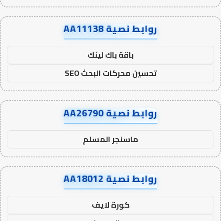
روابط نصية AA11138
باقة باك لينك
تحسين محركات البحث SEO
روابط نصية AA26790
ماسنجر المسلم
روابط نصية AA18012
كورة لايف