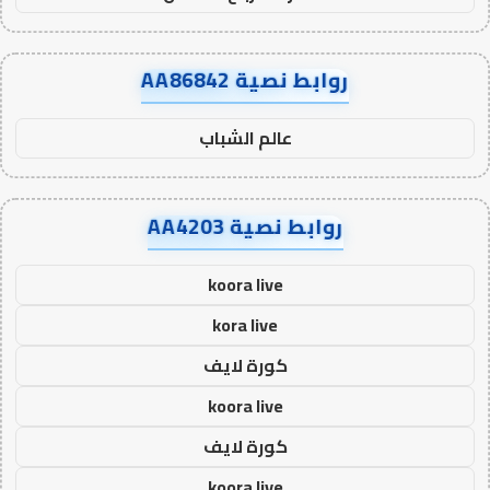
روابط نصية AA86842
عالم الشباب
روابط نصية AA4203
koora live
kora live
كورة لايف
koora live
كورة لايف
koora live