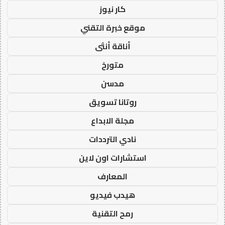
كار نيوز
موقع خبرة التقني
أناقة أنثى
متورخ
مدسن
روتانا تسويق
مجلة الابداع
نادي الترددات
استشارات اون لاين
المعارف
هيدب فيديو
رمح التقنية