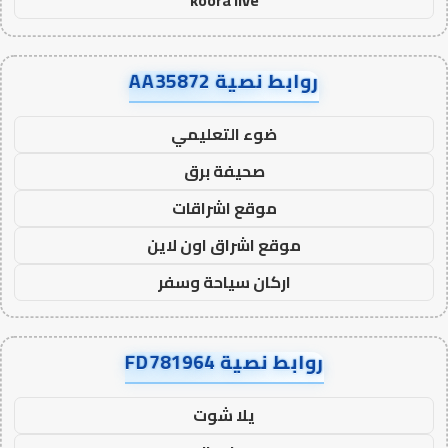
koora live
روابط نصية AA35872
ضوء التعليمي
صحيفة برق
موقع اشراقات
موقع اشراق اون لاين
اركان سياحة وسفر
روابط نصية FD781964
يلا شوت