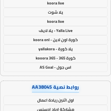
koora live
يلا شوت
koora live
Yalla Live - يلا لايف
كورة اون لاين - koora onl
يلا كورة - yallakora
كورة 365 - kooora 365
اس جول - AS Goal
روابط نصية AA38045
اول اثنين ريادة اعمال
مشاركة ارباح ادسنس