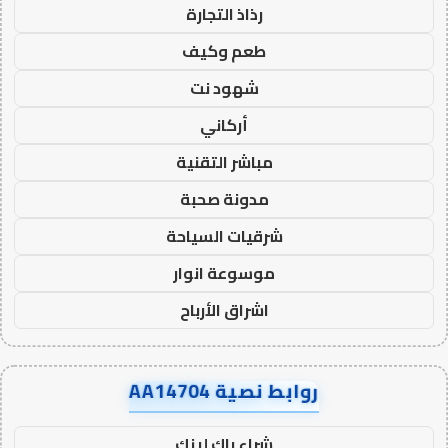
رذاذ التجارة
طعم وكيف
شهود نت
أركاني
مباشر التقنية
مدونة صحبة
شرقيات السياحة
موسوعة انوار
اشراق الأرباح
روابط نصية AA14704
شراء باك لينك