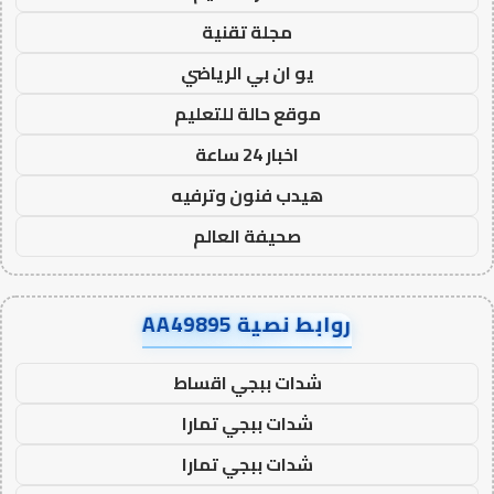
مجلة تقنية
يو ان بي الرياضي
موقع حالة للتعليم
اخبار 24 ساعة
هيدب فنون وترفيه
صحيفة العالم
روابط نصية AA49895
شدات ببجي اقساط
شدات ببجي تمارا
شدات ببجي تمارا