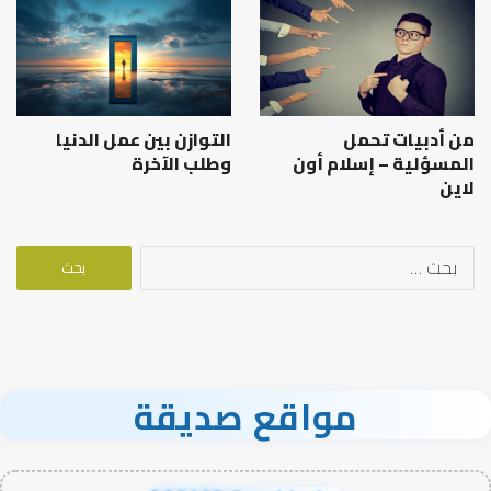
من أدبيات تحمل
التوازن بين عمل الدنيا
المسؤلية – إسلام أون
وطلب الآخرة
لاين
البحث
عن:
مواقع صديقة