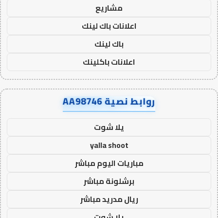
مشاريع
اعلانات باك لينك
باك لينك
اعلانات باكلينك
روابط نصية AA98746
يلا شوت
yalla shoot
مباريات اليوم مباشر
برشلونة مباشر
ريال مدريد مباشر
يلا شوت