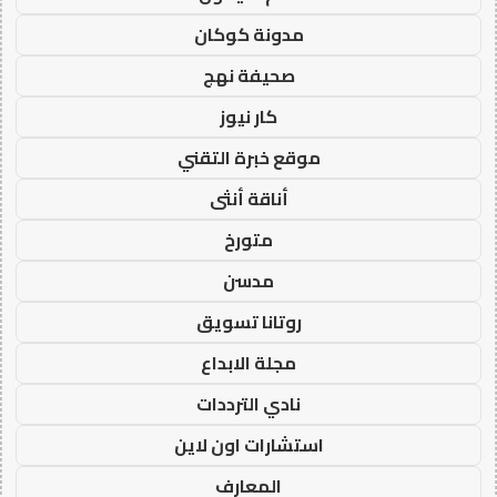
مدونة كوكان
صحيفة نهج
كار نيوز
موقع خبرة التقني
أناقة أنثى
متورخ
مدسن
روتانا تسويق
مجلة الابداع
نادي الترددات
استشارات اون لاين
المعارف