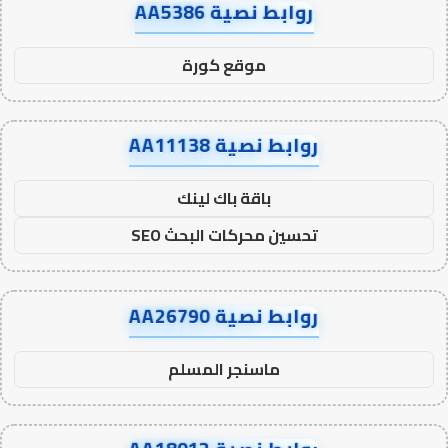
روابط نصية AA5386
موقع كورة
روابط نصية AA11138
باقة باك لينك
تحسين محركات البحث SEO
روابط نصية AA26790
ماسنجر المسلم