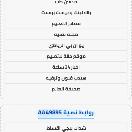
مدسن طب
باك لينك وجيست بوست
مصادر التعليم
مجلة تقنية
يو ان بي الرياضي
موقع حالة للتعليم
اخبار 24 ساعة
هيدب فنون وترفيه
صحيفة العالم
روابط نصية AA49895
شدات ببجي اقساط