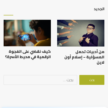
الجديد
كيف نقضي على الفجوة
من أدبيات تحمل
الرقمية في محيط الأسرة؟
المسؤلية – إسلام أون
لاين
البحث
عن: