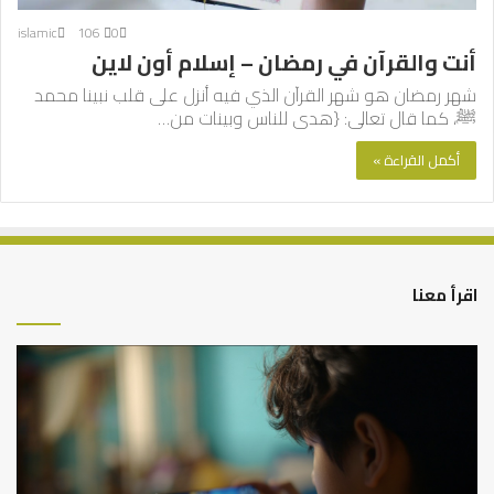
islamic
106
0
أنت والقرآن في رمضان – إسلام أون لاين
شهر رمضان هو شهر القرآن الذي فيه أنزل على قلب نبينا محمد
ﷺ، كما قال تعالى: {هدى للناس وبينات من…
أكمل القراءة »
اقرأ معنا
كيف
نقضي
على
الفجوة
الرقمية
في