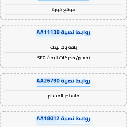
موقع كورة
روابط نصية AA11138
باقة باك لينك
تحسين محركات البحث SEO
روابط نصية AA26790
ماسنجر المسلم
روابط نصية AA18012