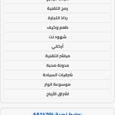
رمح التقنية
رذاذ التجارة
طعم وكيف
شهود نت
أركاني
مباشر التقنية
مدونة صحبة
شرقيات السياحة
موسوعة انوار
اشراق الأرباح
روابط نصية AA14704