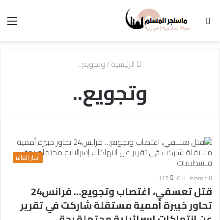
بحث
الق
عن
الرئيسية
/
وتجويع..
وتجويع..
أخبار العالم
117
0
islamic
قتل تعسفي، اغتصاب وتجويع… فرانس24
تحاور خبيرة أممية مستقلة شاركت في تقرير
عن انتهاكات إسرائيلية محتملة بحق