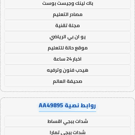
باك لينك وجيست بوست
مصادر التعليم
مجلة تقنية
يو ان بي الرياضي
موقع حالة للتعليم
اخبار 24 ساعة
هيدب فنون وترفيه
صحيفة العالم
روابط نصية AA49895
شدات ببجي اقساط
شدات ببجي تمارا