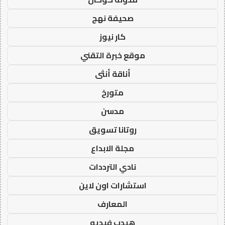
صحيفة نهج
كار نيوز
موقع خبرة التقني
أناقة أنثى
متورخ
مدسن
روتانا تسويق
مجلة الابداع
نادي الترددات
استشارات اون لاين
المعارف
هيدب فيديو