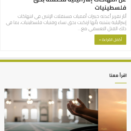
فلسطينيات
أثار تقرير أعدته خبيرات أمميات مستقلات الإثنين في انتهاكات
إسرائيلية يشتبه بأنها ارتكبت بحق نساء وفتيات فلسطينيات، بما في
ذلك القتل التعسفي مع…
أكمل القراءة »
اقرأ معنا
أهم
الع
أسباب
الع
عدم
بين
استجابة
الإ
الدعاء
ما
وال
بن