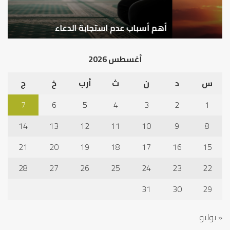
سع
نم
ا
في
أهم أسباب عدم استجابة الدعاء
ف
أد
الخ
أغسطس 2026
س
د
ن
ث
أرب
خ
ج
7
6
5
4
3
2
1
14
13
12
11
10
9
8
21
20
19
18
17
16
15
28
27
26
25
24
23
22
31
30
29
« يوليو