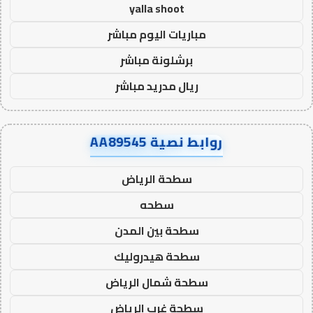
yalla shoot
مباريات اليوم مباشر
برشلونة مباشر
ريال مدريد مباشر
روابط نصية AA89545
سطحة الرياض
سطحه
سطحة بين المدن
سطحة هيدروليك
سطحة شمال الرياض
سطحة غرب الرياض