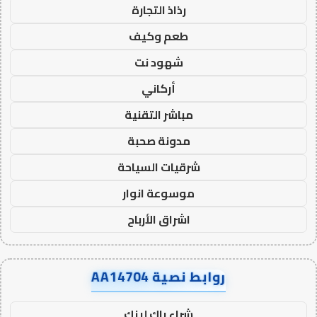
رذاذ التجارة
طعم وكيف
شهود نت
أركاني
مباشر التقنية
مدونة صحبة
شرقيات السياحة
موسوعة انوار
اشراق الأرباح
روابط نصية AA14704
شراء باك لينك