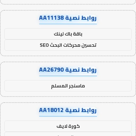
روابط نصية AA11138
باقة باك لينك
تحسين محركات البحث SEO
روابط نصية AA26790
ماسنجر المسلم
روابط نصية AA18012
كورة لايف