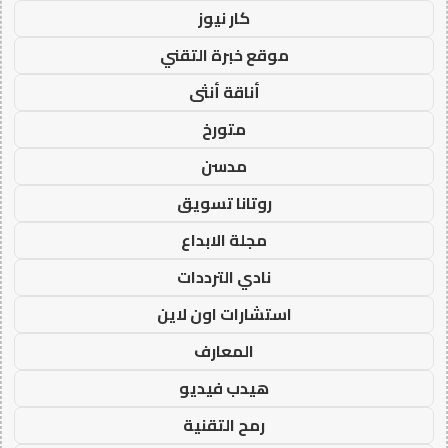
كار نيوز
موقع خبرة التقني
أناقة أنثى
متورخ
مدسن
روتانا تسويق
مجلة الابداع
نادي الترددات
استشارات اون لاين
المعارف
هيدب فيديو
رمح التقنية