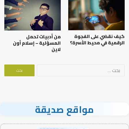
كيف نقضي على الفجوة
من أدبيات تحمل
الرقمية في محيط الأسرة؟
المسؤلية – إسلام أون
لاين
البحث
عن:
مواقع صديقة