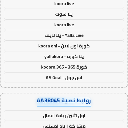
koora live
يلا شوت
koora live
Yalla Live - يلا لايف
كورة اون لاين - koora onl
يلا كورة - yallakora
كورة 365 - kooora 365
اس جول - AS Goal
روابط نصية AA38045
اول اثنين ريادة اعمال
مشاركة ارباح ادسنس