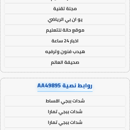
مجلة تقنية
يو ان بي الرياضي
موقع حالة للتعليم
اخبار 24 ساعة
هيدب فنون وترفيه
صحيفة العالم
روابط نصية AA49895
شدات ببجي اقساط
شدات ببجي تمارا
شدات ببجي تمارا