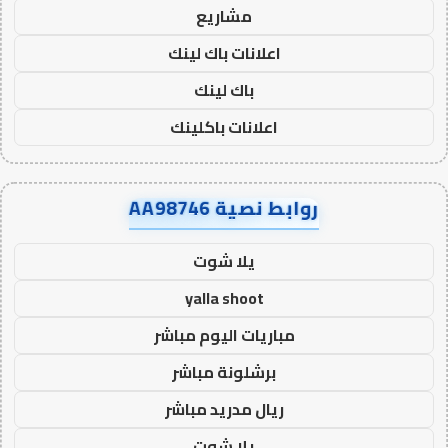
مشاريع
اعلانات باك لينك
باك لينك
اعلانات باكلينك
روابط نصية AA98746
يلا شوت
yalla shoot
مباريات اليوم مباشر
برشلونة مباشر
ريال مدريد مباشر
يلا شوت