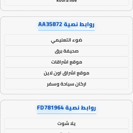
koora live
روابط نصية AA35872
ضوء التعليمي
صحيفة برق
موقع اشراقات
موقع اشراق اون لاين
اركان سياحة وسفر
روابط نصية FD781964
يلا شوت