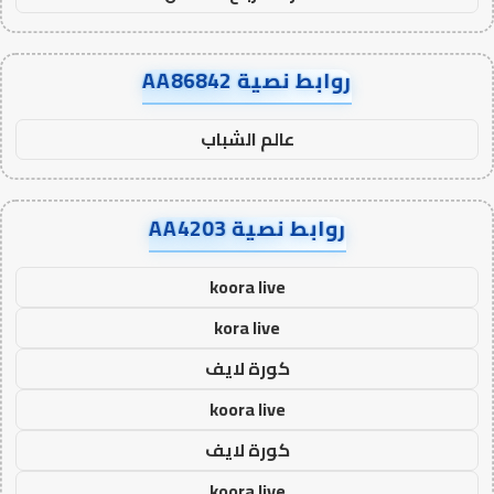
روابط نصية AA86842
عالم الشباب
روابط نصية AA4203
koora live
kora live
كورة لايف
koora live
كورة لايف
koora live