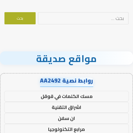
البحث
عن:
مواقع صديقة
روابط نصية AA2492
مسك الكلمات في قوقل
اشراق التقنية
ان سفن
مرابع التكنولوجيا