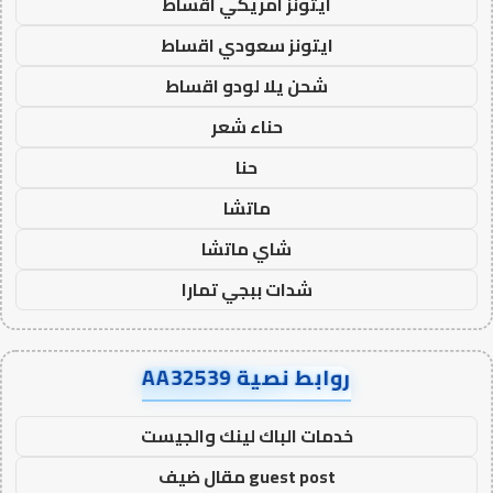
ايتونز امريكي اقساط
ايتونز سعودي اقساط
شحن يلا لودو اقساط
حناء شعر
حنا
ماتشا
شاي ماتشا
شدات ببجي تمارا
روابط نصية AA32539
خدمات الباك لينك والجيست
guest post مقال ضيف