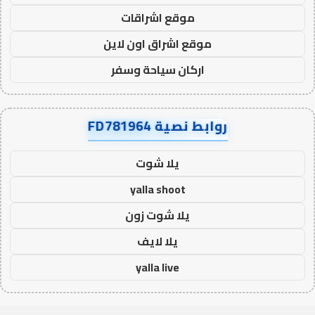
موقع اشراقات
موقع اشراق اون لاين
اركان سياحة وسفر
روابط نصية FD781964
يلا شوت
yalla shoot
يلا شوت زون
يلا لايف
yalla live