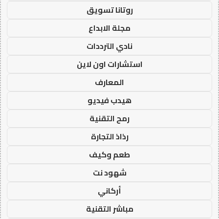
روتانا تسويق
مجلة الابداع
نادي الترددات
استشارات اون لاين
المعارف
هيدب فيديو
رمح التقنية
رذاذ التجارة
طعم وكيف
شهود نت
أركاني
مباشر التقنية