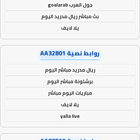
جول العرب goalarab
بث مباشر ريال مدريد اليوم
يلا لايف
روابط نصية AA32801
ريال مدريد مباشر اليوم
برشلونة مباشر اليوم
مباريات اليوم مباشر
يلا لايف
yalla live