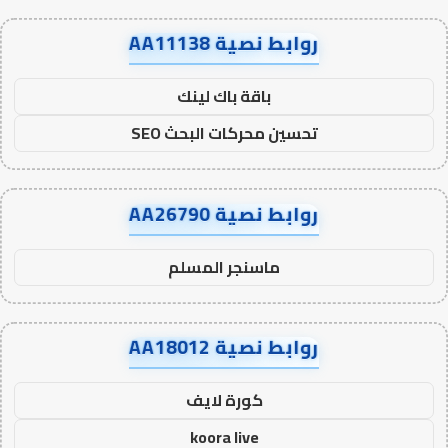
روابط نصية AA11138
باقة باك لينك
تحسين محركات البحث SEO
روابط نصية AA26790
ماسنجر المسلم
روابط نصية AA18012
كورة لايف
koora live