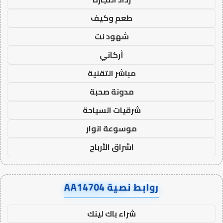
طعم وكيف
شهود نت
أركاني
مباشر التقنية
مدونة صحبة
شرقيات السياحة
موسوعة انوار
اشراق الأرباح
روابط نصية AA14704
شراء باك لينك