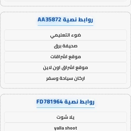
روابط نصية AA35872
ضوء التعليمي
صحيفة برق
موقع اشراقات
موقع اشراق اون لاين
اركان سياحة وسفر
روابط نصية FD781964
يلا شوت
yalla shoot