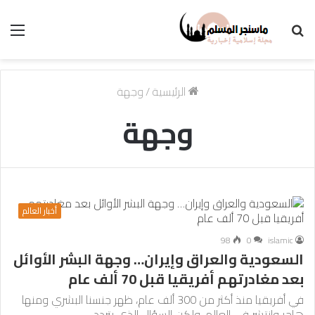
بحث
الق
عن
الرئيسية
/
وجهة
وجهة
أخبار العالم
98
0
islamic
السعودية والعراق وإيران… وجهة البشر الأوائل
بعد مغادرتهم أفريقيا قبل 70 ألف عام
في أفريقيا منذ أكثر من 300 ألف عام، ظهر جنسنا البشري ومنها
هاجر وانتشر في العالم، ولكن السؤال الذي يتردد…