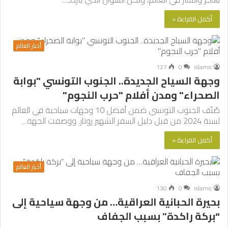
أكمل القراءة »
أخبار العالم
127
0
islamic
وجهة السياح الجديدة.. الجنوب التونسي "بوابة
الصحراء" ومدن أفلام "حرب النجوم"
صُنّف الجنوب التونسي ضمن أفضل 10 وجهات سياحية في العالم
لسنة 2024 من قبل دليل السفر الشهير روتار. ووصفت الجهة…
أكمل القراءة »
أخبار العالم
130
0
islamic
بحيرة الحبانية العراقية… من وجهة سياحية إلى
“بركة راكدة” بسبب الجفاف