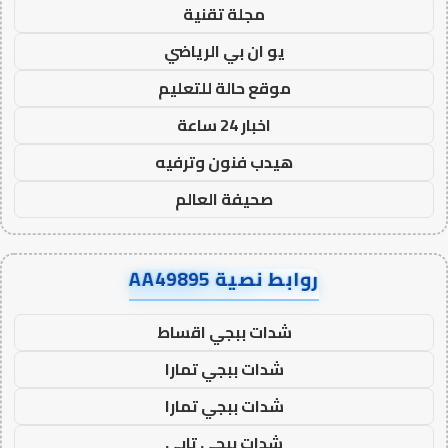
مجلة تقنية
يو ان بي الرياضي
موقع حالة للتعليم
اخبار 24 ساعة
هيدب فنون وترفيه
صحيفة العالم
روابط نصية AA49895
شدات ببجي اقساط
شدات ببجي تمارا
شدات ببجي تمارا
شدات ببجي تابي