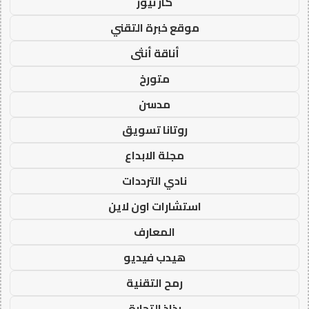
كار نيوز
موقع خبرة التقني
أناقة أنثى
متورخ
مدسن
روتانا تسويق
مجلة الابداع
نادي الترددات
استشارات اون لاين
المعارف
هيدب فيديو
رمح التقنية
رذاذ التجارة