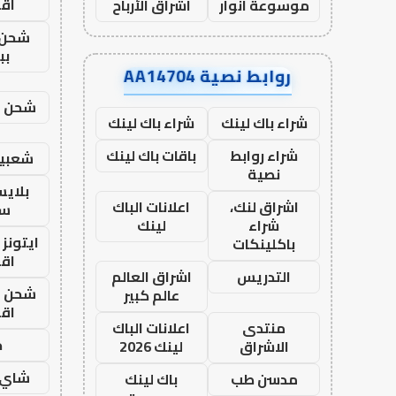
اق
موسوعة انوار
اشراق الأرباح
شحن 
بب
روابط نصية AA14704
شحن يل
شراء باك لينك
شراء باك لينك
شراء روابط
باقات باك لينك
شعبية
نصية
بلاي
اشراق لنك،
اعلانات الباك
ست
شراء
لينك
ايتونز
باكلينكات
اق
التدريس
اشراق العالم
شحن يل
عالم كبير
اق
منتدى
اعلانات الباك
ح
الاشراق
لينك 2026
شاي 
مدسن طب
باك لينك