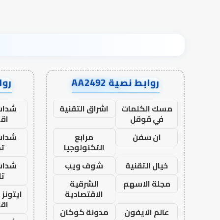
روابط نصية AA2492
رواب
مسك الكلمات
اشراق التقنية
شدات
في قوقل
اق
ان سفن
مرابع
شدات
التكنولوجيا
تم
خيال التقنية
شوف ويب
شدات
تا
مجلة الاسهم
الشرقية
الاقتصادية
ايتونز
اق
عالم الايفون
مدونة كوكان