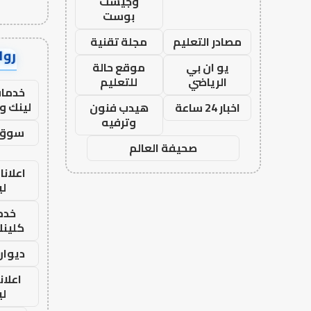
وجيست
بوست
مصادر التعليم
مجلة تقنية
رواب
يو ان بي
موقع حالة
الرياضي
للتعليم
خدمات
لينك و
اخبار 24 ساعة
هيدب فنون
وترفيه
سوق 
صحيفة العالم
اعلانا
لي
خدما
كلينك 26
ديوان
اعلان
لي