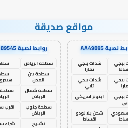
مواقع صديقة
ط نصية AA49895
روابط نصية AA89545
 ببجي
شدات ببجي
سطحة الرياض
سطح
ساط
تمارا
سطحة بين
سطح
 ببجي
شدات ببجي
المدن
هيدرو
ارا
تابي
سطحة شمال
سطحة 
 ببجي
ايتونز امريكي
الرياض
الري
بي
سطحة جنوب
اقرب س
 سعودي
شحن يلا لودو
الرياض
ساط
اقساط
تشليح
شراء سي