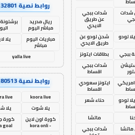
ساط
روابط نصية AA32801
شدات
شدات ببجي
جي
عن طريق
ريال مدريد
برشلونة 
الايدي
مباشر اليوم
اليو
ا لودو
شحن لودو عن
مباريات اليوم
يلا لا
طريق الايدي
مباشر
 ببجي
بطاقات ايتونز
yalla live
ستيشن
شدات ببجي
ور
اقساط
روابط نصية AA80513
 امريكي
ايتونز سعودي
ساط
اقساط
ra live
koora live
ا لودو
حناء شعر
ساط
يلا شوت
يلا ش
نا
ماتشا
كورة اون لاين
كورة ج
a goal
- kora onli
ماتشا
شدات ببجي
تمارا