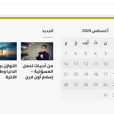
أغسطس 2026
الجديد
ن
ث
أرب
خ
ج
أهم
أسباب
7
6
5
4
3
عدم
استجابة
14
13
12
11
10
من أدبيات تحمل
التوازن ب
الدعاء
المسؤلية –
الدنيا وط
21
20
19
18
17
إسلام أون لاين
الآخرة
28
27
26
25
24
 العبادات شخصية
أهم أسباب عدم استجابة
الدعاء
31