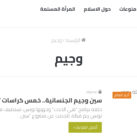
منوعات
حول الاسلام
المرأة المسلمة
الرئيسية
/
وجيم
وجيم
islamic
أخبار العالم
سين وجيم الجنسانية.. خمس كراسات 
حلقة برنامج “هي الحدث” وجهتها تونس، تستضيف في
تونس ريم فيالة، للحديث عن مشروع “سين…
أكمل القراءة »