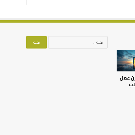
البحث
عن:
العلاقة
من
العلمية
أدبيات
بين
تحمل
الإمام
المسؤلية
ين عمل
مالك
–
والليث
إسلام
لب
بن
أون
العلاقة العلمية بين الإمام
سعد:
لاين
مالك والليث بن سعد: نموذج
من أدبيات تحمل المس
نموذج
في أدب الخلاف
إسلام أون لاين
في
أدب
الخلاف