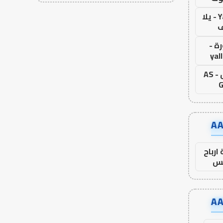
Yalla Live - يلا
ف
ة -
yal
اس جول - AS
G
ارباح
س