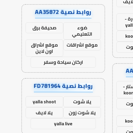
لايف
روابط نصية AA35872
ة -
yal
ضوء
صحيفة برق
التعليمي
koo
موقع اشراقات
موقع اشراق
وت
اون لاين
اركان سياحة وسفر
روابط نصية FD781964
ار -
koor
يلا شوت
yalla shoot
وت
يلا شوت زون
يلا لايف
koo
yalla live
وت