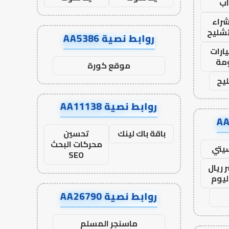
ب
راء
تشليح
روابط نصية AA5386
ارات
مة
موقع كورة
يح
روابط نصية AA11138
باقة باك لينك
تحسين
محركات البحث
يتي
SEO
 ريال
ليوم
روابط نصية AA26790
ماسنجر المسلم