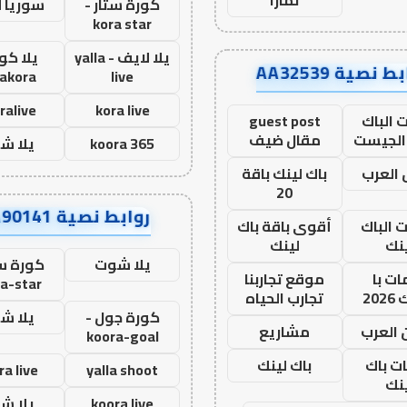
كورة ستار -
سوريا 
kora star
يلا لايف - yalla
يلا كور
ط نصية AA32539
lakora
live
ralive
kora live
 الباك
guest post
الجيست
مقال ضيف
koora 365
يلا ش
العرب
باك لينك باقة
20
روابط نصية AA90141
ت الباك
أقوى باقة باك
نك
لينك
يلا شوت
كورة ست
ت با
موقع تجاربنا
a-star
20
تجارب الحياه
كورة جول -
يلا ش
 العرب
مشاريع
koora-goal
ات باك
باك لينك
ra live
yalla shoot
نك
koora live
يلا ش