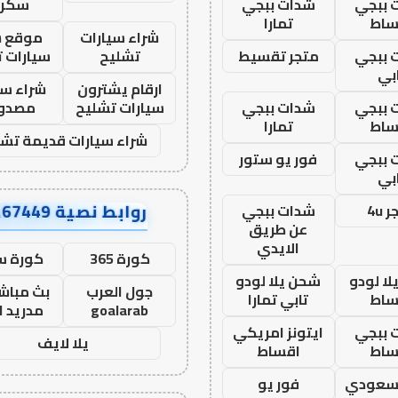
 ببجي
شدات ببجي
سكرا
ساط
تمارا
شراء سيارات
موقع ش
 ببجي
متجر تقسيط
تشليح
سيارات 
بي
ارقام يشترون
شراء سي
 ببجي
شدات ببجي
سيارات تشليح
مصدو
ساط
تمارا
شراء سيارات قديمة تشل
 ببجي
فور يو ستور
بي
روابط نصية AA67449
 4u
شدات ببجي
عن طريق
الايدي
كورة 365
كورة س
ا لودو
شحن يلا لودو
جول العرب
بث مباشر
ساط
تابي تمارا
goalarab
مدريد ا
 ببجي
ايتونز امريكي
يلا لايف
ساط
اقساط
 سعودي
فور يو