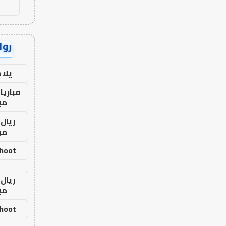
رواب
يلا
مباريا
مب
ريال 
مب
shoot
ريال 
مب
shoot