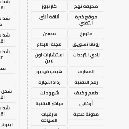
شدات
صحيفة نهج
كار نيوز
اق
موقع خبرة
أناقة أنثى
شدات
التقني
تا
متورخ
مدسن
شدات
اق
روتانا تسويق
مجلة الابداع
شدات
نادي الترددات
استشارات اون
تا
لاين
متجر
المعارف
هيدب فيديو
رمح التقنية
رذاذ التجارة
شحن يل
طعم وكيف
شهود نت
اق
أركاني
مباشر التقنية
شدات
اق
مدونة صحبة
شرقيات
السياحة
ايتونز