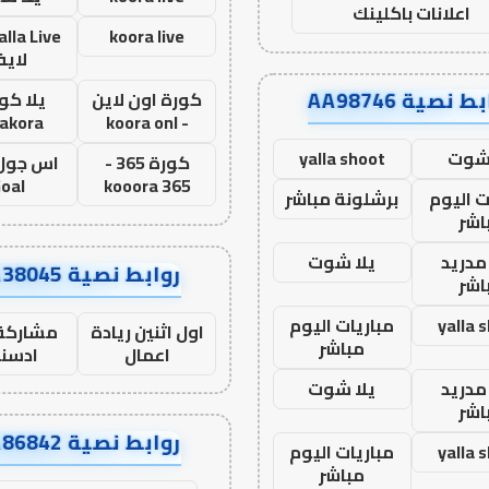
اعلانات باكلينك
koora live
لاي
ط نصية AA98746
كورة اون لاين
يلا كور
lakora
- koora onl
 شوت
yalla shoot
كورة 365 -
oal
kooora 365
ت اليوم
برشلونة مباشر
اشر
مدريد
يلا شوت
روابط نصية AA38045
اشر
yalla 
مباريات اليوم
اول اثنين ريادة
مشاركة 
مباشر
اعمال
ادسن
مدريد
يلا شوت
اشر
روابط نصية AA86842
yalla 
مباريات اليوم
مباشر