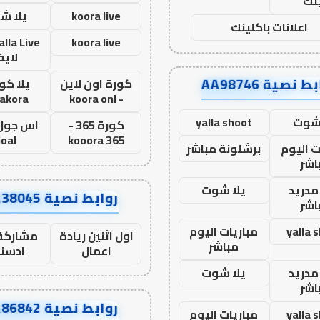
نك
koora live
يلا ش
اعلانات باكلينك
koora live
لاي
ط نصية AA98746
كورة اون لاين
يلا كور
lakora
- koora onl
 شوت
yalla shoot
كورة 365 -
oal
kooora 365
ت اليوم
برشلونة مباشر
اشر
مدريد
يلا شوت
روابط نصية AA38045
اشر
yalla 
مباريات اليوم
اول اثنين ريادة
مشاركة 
مباشر
اعمال
ادسن
مدريد
يلا شوت
اشر
روابط نصية AA86842
yalla 
مباريات اليوم