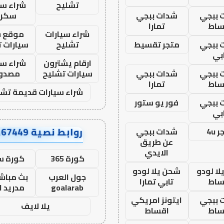
تشليح
شراء سي
 ببجي
شدات ببجي
سكرا
ساط
تمارا
شراء سيارات
موقع ش
 ببجي
متجر تقسيط
تشليح
سيارات 
بي
ارقام يشترون
شراء سي
 ببجي
شدات ببجي
سيارات تشليح
مصدو
ساط
تمارا
شراء سيارات قديمة تشل
 ببجي
فور يو ستور
بي
روابط نصية AA67449
 4u
شدات ببجي
عن طريق
الايدي
كورة 365
كورة س
ا لودو
شحن يلا لودو
جول العرب
بث مباشر
ساط
تابي تمارا
goalarab
مدريد ا
 ببجي
ايتونز امريكي
يلا لايف
ساط
اقساط