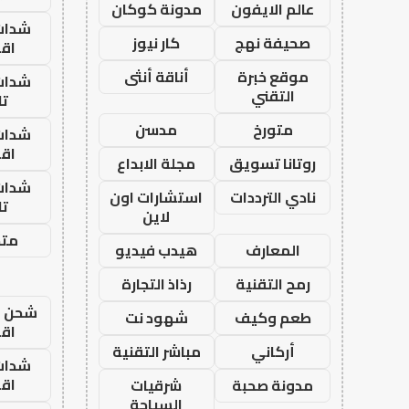
عالم الايفون
مدونة كوكان
شدات
صحيفة نهج
كار نيوز
اق
موقع خبرة
أناقة أنثى
شدات
التقني
تا
متورخ
مدسن
شدات
اق
روتانا تسويق
مجلة الابداع
شدات
نادي الترددات
استشارات اون
تا
لاين
متجر
المعارف
هيدب فيديو
رمح التقنية
رذاذ التجارة
شحن يل
طعم وكيف
شهود نت
اق
أركاني
مباشر التقنية
شدات
اق
مدونة صحبة
شرقيات
السياحة