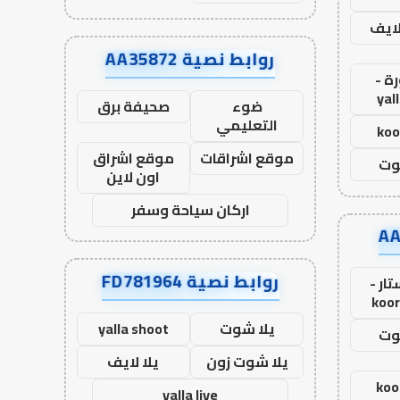
لايف
روابط نصية AA35872
ة -
yal
ضوء
صحيفة برق
التعليمي
koo
موقع اشراقات
موقع اشراق
وت
اون لاين
اركان سياحة وسفر
روابط نصية FD781964
ار -
koor
يلا شوت
yalla shoot
وت
يلا شوت زون
يلا لايف
koo
yalla live