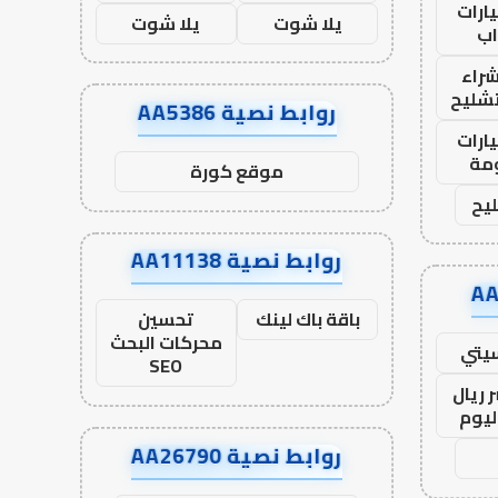
ارات
يلا شوت
يلا شوت
ب
راء
تشليح
روابط نصية AA5386
ارات
مة
موقع كورة
يح
روابط نصية AA11138
باقة باك لينك
تحسين
محركات البحث
يتي
SEO
 ريال
ليوم
روابط نصية AA26790