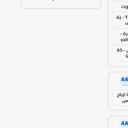
وت
Yalla Live - يلا
ف
ة -
yal
اس جول - AS
G
ارباح
س