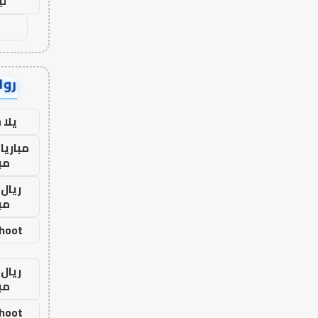
لي
رواب
يلا
مباريا
مب
ريال 
مب
shoot
ريال 
مب
shoot