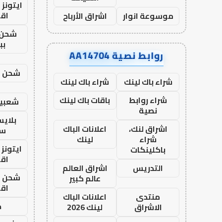
ايتونز
اق
موسوعة انوار
اشراق الأرباح
شحن 
بب
روابط نصية AA14704
شحن يل
شراء باك لينك
شراء باك لينك
شراء روابط
باقات باك لينك
شعبية
نصية
بلاي
اشراق لنك،
اعلانات الباك
ست
شراء
لينك
ايتونز
باكلينكات
اق
التدريس
اشراق العالم
شحن يل
عالم كبير
اق
منتدى
اعلانات الباك
ح
الاشراق
لينك 2026