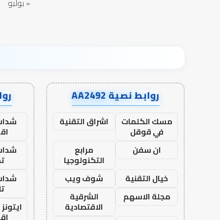
« يوليو
روابط نصية AA2492
رواب
مسك الكلمات
اشراق التقنية
شدات
في قوقل
اق
ان سفن
مرابع
شدات
التكنولوجيا
تم
خيال التقنية
شوف ويب
شدات
تا
مجلة الاسهم
الشرقية
الاقتصادية
ايتونز
اق