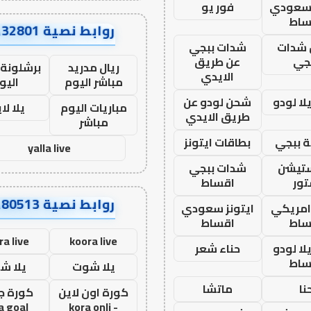
 سعودي
فور يو
ساط
روابط نصية AA32801
شدات
شدات ببجي
جي
عن طريق
ريال مدريد
برشلونة 
الايدي
مباشر اليوم
اليو
ا لودو
شحن لودو عن
مباريات اليوم
يلا لا
طريق الايدي
مباشر
 ببجي
بطاقات ايتونز
yalla live
ستيشن
شدات ببجي
ور
اقساط
روابط نصية AA80513
 امريكي
ايتونز سعودي
ساط
اقساط
ra live
koora live
ا لودو
حناء شعر
ساط
يلا شوت
يلا ش
نا
ماتشا
كورة اون لاين
كورة ج
a goal
- kora onli