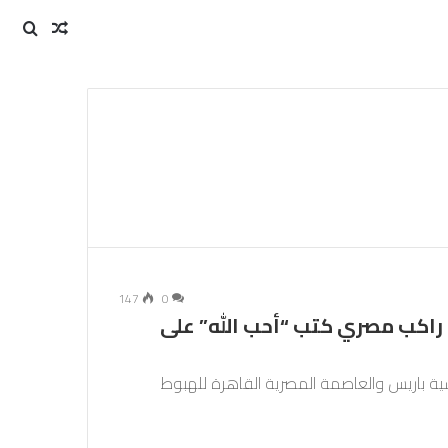
مقال
بحث
عن
عشوائي
147
0
راكب مصري كتب “أحب الله” على
ية باريس والعاصمة المصرية القاهرة للهبوط