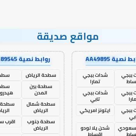
مواقع صديقة
ط نصية AA49895
روابط نصية AA89545
 ببجي
شدات ببجي
سطحة الرياض
سطح
ساط
تمارا
سطحة بين
سطح
 ببجي
شدات ببجي
المدن
هيدرو
ارا
تابي
سطحة شمال
سطحة 
 ببجي
ايتونز امريكي
الرياض
الري
بي
سطحة جنوب
اقرب س
 سعودي
شحن يلا لودو
الرياض
ساط
اقساط