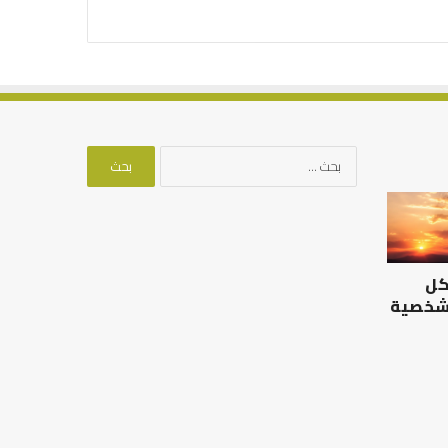
البحث
عن:
الرصيد
التوازن
التربوي
بين
والطفولة
عمل
المبكرة
الدنيا
كل
..
وطلب
كيف
الآخرة
 شخصية
نترجم
الرصيد التربوي والطفولة
خبرات
المبكرة .. كيف نترجم خبرات ما
التوازن بين عمل الدن
ما
قبل المدرسة إلى نجاح؟
الآخرة
قبل
المدرسة
إلى