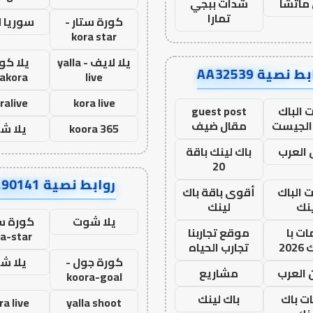
ماتشا
شدات ببجي
تمارا
كورة ستار -
سوريا 
kora star
يلا لايف - yalla
يلا كور
ط نصية AA32539
lakora
live
ralive
kora live
 الباك
guest post
الجيست
مقال ضيف
koora 365
يلا ش
العرب
باك لينك باقة
20
روابط نصية AA90141
ت الباك
أقوى باقة باك
نك
لينك
يلا شوت
كورة ست
ت با
موقع تجاربنا
a-star
20
تجارب الحياه
كورة جول -
يلا ش
 العرب
مشاريع
koora-goal
ات باك
باك لينك
ra live
yalla shoot