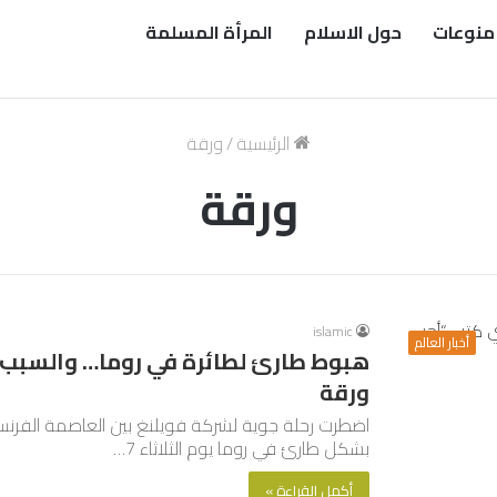
منوعات
حول الاسلام
المرأة المسلمة
الرئيسية
/
ورقة
ورقة
islamic
أخبار العالم
هبوط طارئ لطائرة في روما… والسبب 
ورقة
اضطرت رحلة جوية لشركة فويلنغ بين العاصمة الفرنس
بشكل طارئ في روما يوم الثلاثاء 7…
أكمل القراءة »