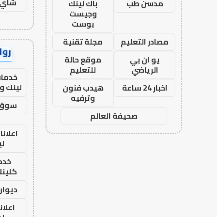
شاي 
مدسن طب
باك لينك
وجيست
بوست
مصادر التعليم
مجلة تقنية
رواب
يو ان بي
موقع حالة
الرياضي
للتعليم
خدمات
لينك و
اخبار 24 ساعة
هيدب فنون
وترفيه
سوق 
صحيفة العالم
اعلانا
لي
خدما
كلينك 26
ديوان
اعلان