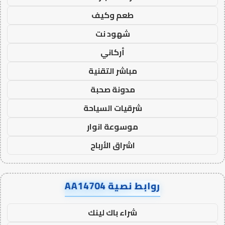
طعم وكيف
شهود نت
أركاني
مباشر التقنية
مدونة صحبة
شرقيات السياحة
موسوعة انوار
اشراق الأرباح
روابط نصية AA14704
شراء باك لينك