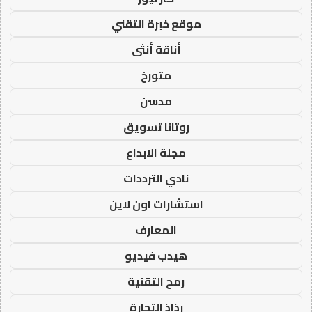
موقع خبرة التقني
أناقة أنثى
متورخ
مدسن
روتانا تسويق
مجلة الابداع
نادي الترددات
استشارات اون لاين
المعارف
هيدب فيديو
رمح التقنية
رذاذ التجارة