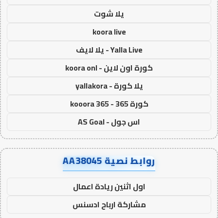
يلا شوت
koora live
Yalla Live - يلا لايف
كورة اون لاين - koora onl
يلا كورة - yallakora
كورة 365 - kooora 365
اس جول - AS Goal
روابط نصية AA38045
اول اثنين ريادة اعمال
مشاركة ارباح ادسنس