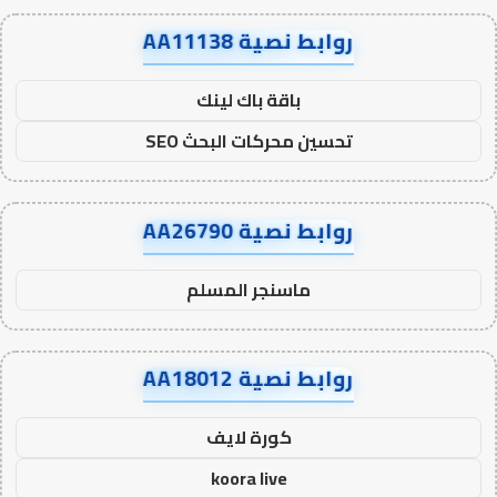
روابط نصية AA11138
باقة باك لينك
تحسين محركات البحث SEO
روابط نصية AA26790
ماسنجر المسلم
روابط نصية AA18012
كورة لايف
koora live