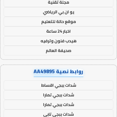
مجلة تقنية
يو ان بي الرياضي
موقع حالة للتعليم
اخبار 24 ساعة
هيدب فنون وترفيه
صحيفة العالم
روابط نصية AA49895
شدات ببجي اقساط
شدات ببجي تمارا
شدات ببجي تمارا
شدات ببجي تابي