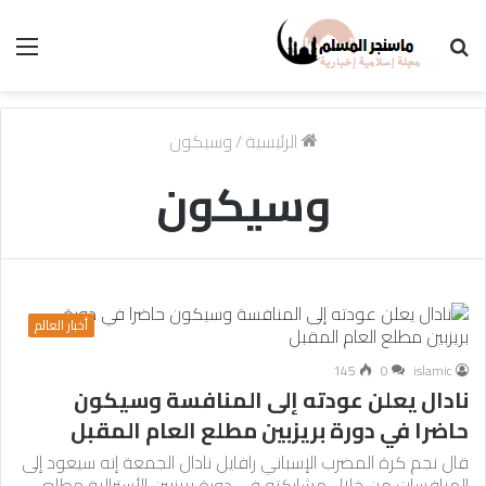
بحث
الق
عن
الرئيسية
/
وسيكون
وسيكون
أخبار العالم
145
0
islamic
نادال يعلن عودته إلى المنافسة وسيكون
حاضرا في دورة بريزبين مطلع العام المقبل
قال نجم كرة المضرب الإسباني رافايل نادال الجمعة إنه سيعود إلى
المنافسات من خلال مشاركته في دورة بريزبين الأسترالية مطلع…