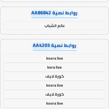
روابط نصية AA86842
عالم الشباب
روابط نصية AA4203
koora live
kora live
كورة لايف
koora live
كورة لايف
koora live