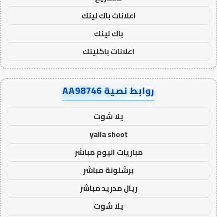
اعلانات باك لينك
باك لينك
اعلانات باكلينك
روابط نصية AA98746
يلا شوت
yalla shoot
مباريات اليوم مباشر
برشلونة مباشر
ريال مدريد مباشر
يلا شوت