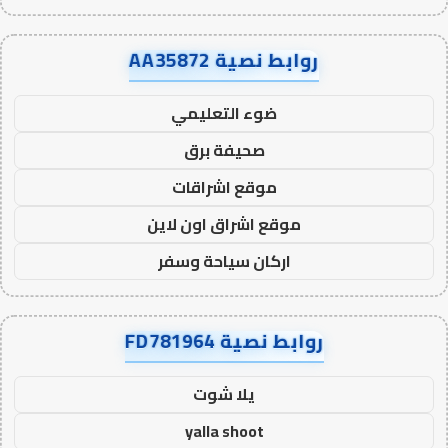
روابط نصية AA35872
ضوء التعليمي
صحيفة برق
موقع اشراقات
موقع اشراق اون لاين
اركان سياحة وسفر
روابط نصية FD781964
يلا شوت
yalla shoot