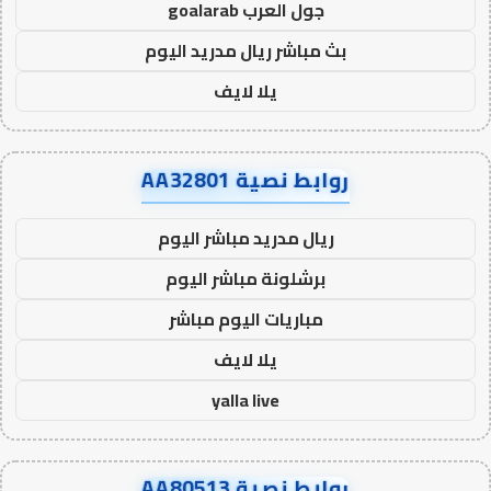
جول العرب goalarab
بث مباشر ريال مدريد اليوم
يلا لايف
روابط نصية AA32801
ريال مدريد مباشر اليوم
برشلونة مباشر اليوم
مباريات اليوم مباشر
يلا لايف
yalla live
روابط نصية AA80513