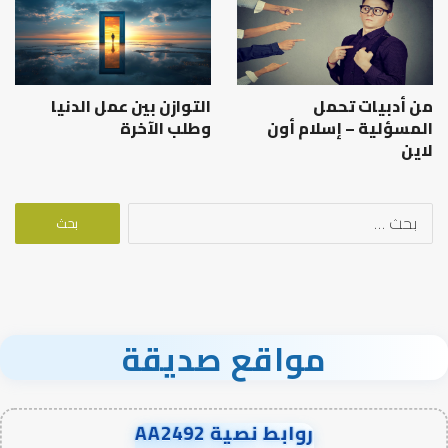
من أدبيات تحمل
التوازن بين عمل الدنيا
المسؤلية – إسلام أون
وطلب الآخرة
لاين
البحث
عن:
مواقع صديقة
روابط نصية AA2492