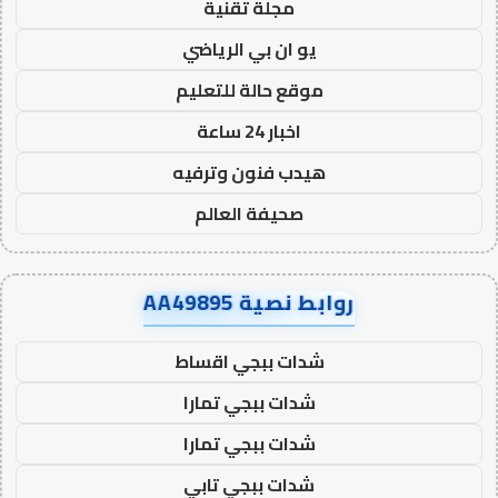
مجلة تقنية
يو ان بي الرياضي
موقع حالة للتعليم
اخبار 24 ساعة
هيدب فنون وترفيه
صحيفة العالم
روابط نصية AA49895
شدات ببجي اقساط
شدات ببجي تمارا
شدات ببجي تمارا
شدات ببجي تابي