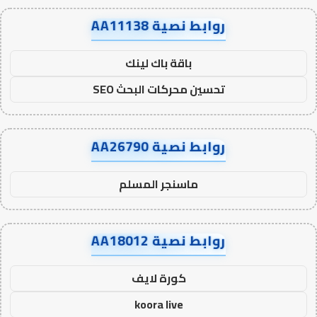
روابط نصية AA11138
باقة باك لينك
تحسين محركات البحث SEO
روابط نصية AA26790
ماسنجر المسلم
روابط نصية AA18012
كورة لايف
koora live