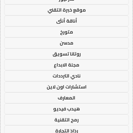
موقع خبرة التقني
أناقة أنثى
متورخ
مدسن
روتانا تسويق
مجلة الابداع
نادي الترددات
استشارات اون لاين
المعارف
هيدب فيديو
رمح التقنية
رذاذ التجارة