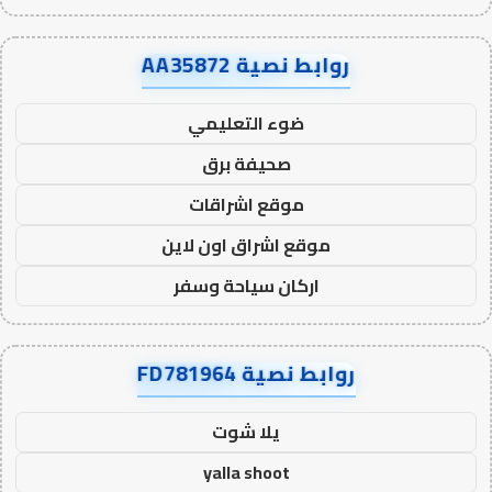
روابط نصية AA35872
ضوء التعليمي
صحيفة برق
موقع اشراقات
موقع اشراق اون لاين
اركان سياحة وسفر
روابط نصية FD781964
يلا شوت
yalla shoot