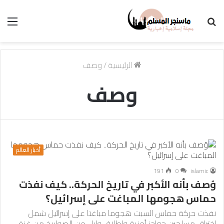
بحث
الق
عن
الرئيسية
/
وصف
وصف
أخبار العالم
191
0
islamic
وُصف بأنه الأكبر في تاريخ الحركة.. كيف نفذت
حماس هجومها المباغت على إسرائيل؟
نفذت حركة حماس السبت هجوما مباغتا على إسرائيل شمل
اختراق مسلحين حواجز أمنية وإطلاق وابل من الصواريخ من غزة