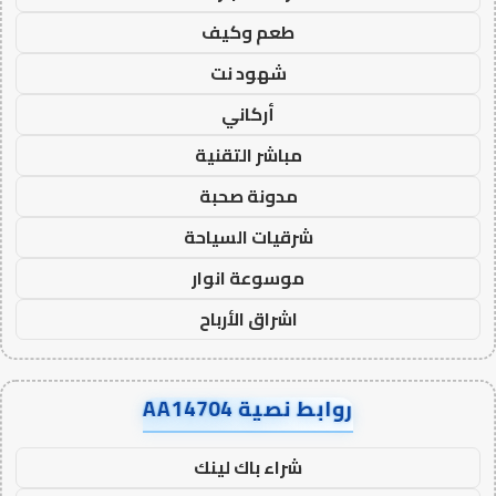
طعم وكيف
شهود نت
أركاني
مباشر التقنية
مدونة صحبة
شرقيات السياحة
موسوعة انوار
اشراق الأرباح
روابط نصية AA14704
شراء باك لينك