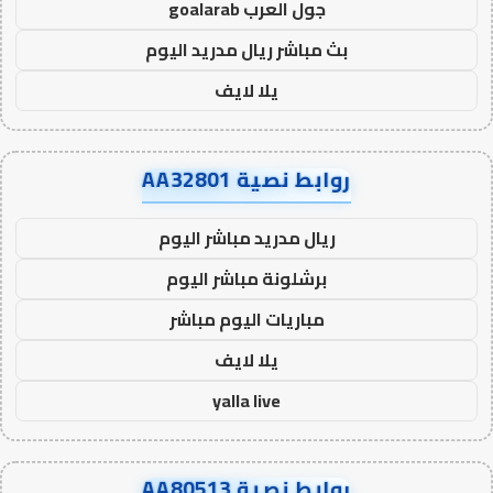
جول العرب goalarab
بث مباشر ريال مدريد اليوم
يلا لايف
روابط نصية AA32801
ريال مدريد مباشر اليوم
برشلونة مباشر اليوم
مباريات اليوم مباشر
يلا لايف
yalla live
روابط نصية AA80513