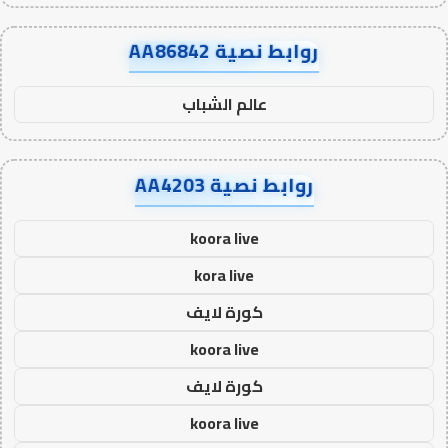
روابط نصية AA86842
عالم الشباب
روابط نصية AA4203
koora live
kora live
كورة لايف
koora live
كورة لايف
koora live