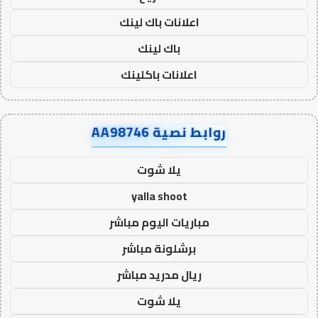
اعلانات باك لينك
باك لينك
اعلانات باكلينك
روابط نصية AA98746
يلا شوت
yalla shoot
مباريات اليوم مباشر
برشلونة مباشر
ريال مدريد مباشر
يلا شوت