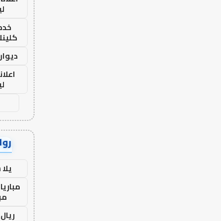
لي
خدما
كلينك 26
ديوان
اعلان
لي
رواب
يلا
مباريا
مب
ريال 