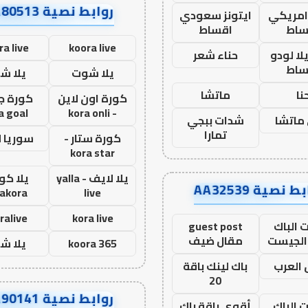
روابط نصية AA80513
 امريكي
ايتونز سعودي
ساط
اقساط
ra live
koora live
ا لودو
حناء شعر
ساط
يلا شوت
يلا ش
نا
ماتشا
كورة اون لاين
كورة ج
a goal
- kora onli
ماتشا
شدات ببجي
تمارا
كورة ستار -
سوريا 
kora star
يلا لايف - yalla
يلا كور
ط نصية AA32539
lakora
live
ralive
kora live
 الباك
guest post
الجيست
مقال ضيف
koora 365
يلا ش
العرب
باك لينك باقة
20
روابط نصية AA90141
ت الباك
أقوى باقة باك