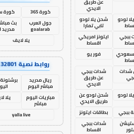
عن طريق
الايدي
كورة 365
كورة س
ا لودو
شحن يلا لودو
جول العرب
بث مباشر
ساط
تابي تمارا
goalarab
مدريد ا
 ببجي
ايتونز امريكي
يلا لايف
ساط
اقساط
 سعودي
فور يو
ساط
روابط نصية AA32801
شدات
شدات ببجي
جي
عن طريق
ريال مدريد
برشلونة 
الايدي
مباشر اليوم
اليو
ا لودو
شحن لودو عن
مباريات اليوم
يلا لا
طريق الايدي
مباشر
 ببجي
بطاقات ايتونز
yalla live
ستيشن
شدات ببجي
ور
اقساط