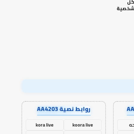
كل
..
وطلب
كيف
الآخرة
 شخصية
نترجم
الرصيد التربوي والطفولة
خبرات
المبكرة .. كيف نترجم خبرات ما
التوازن بين عمل الدن
ما
قبل المدرسة إلى نجاح؟
الآخرة
قبل
المدرسة
إلى
نجاح؟
روابط نصية AA4203
ه
koora live
kora live