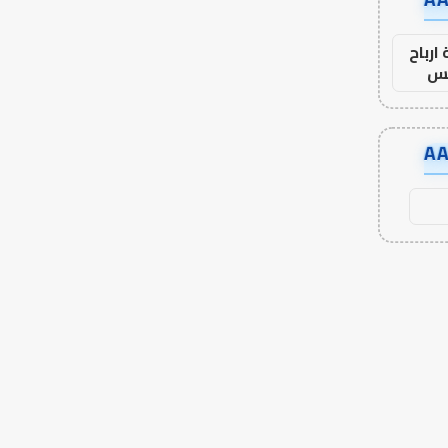
ارباح
س