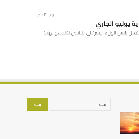
217
0
ة يوليو الجاري
 رئيس الوزراء الإسرائيلي بنيامين نتانياهو نهاية
البحث
عن:
الرصيد
التوازن
التربوي
بين
والطفولة
عمل
المبكرة
الدنيا