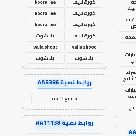
ة
كورة لايف
koora live
ليك
كورة لايف
koora live
غرب
كورة لايف
koora live
اض
كورة لايف
يلا شوت
طحة
yalla shoot
yalla shoot
ارات
يلا شوت
يلا شوت
ب
راء
تشليح
روابط نصية AA5386
ارات
مة
موقع كورة
يح
روابط نصية AA11138