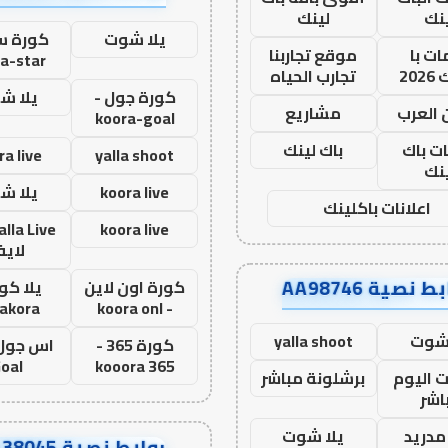
نك
لينك
يلا شوت
كورة ست
ت با
موقع تجاربنا
a-star
20
تجارب الحياه
كورة جول -
يلا ش
 العرب
مشاريع
koora-goal
ات باك
باك لينك
ra live
yalla shoot
نك
koora live
يلا ش
اعلانات باكلينك
koora live
لاي
ط نصية AA98746
كورة اون لاين
يلا كور
lakora
- koora onl
 شوت
yalla shoot
كورة 365 -
oal
kooora 365
ت اليوم
برشلونة مباشر
اشر
مدريد
يلا شوت
روابط نصية AA38045