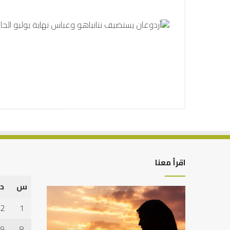
اقرأ معنا
س
د
كيف
أهم
تشكل
أسباب
2
1
العبادات
عدم
شخصية
استجابة
9
8