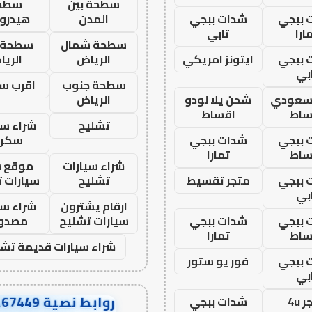
سطحة بين
سطح
 ببجي
شدات ببجي
المدن
هيدرو
ارا
تابي
سطحة شمال
سطحة 
 ببجي
ايتونز امريكي
الرياض
الري
بي
سطحة جنوب
اقرب س
 سعودي
شحن يلا لودو
الرياض
ساط
اقساط
تشليح
شراء سي
 ببجي
شدات ببجي
سكرا
ساط
تمارا
شراء سيارات
موقع ش
 ببجي
متجر تقسيط
تشليح
سيارات 
بي
ارقام يشترون
شراء سي
 ببجي
شدات ببجي
سيارات تشليح
مصدو
ساط
تمارا
شراء سيارات قديمة تشل
 ببجي
فور يو ستور
بي
روابط نصية AA67449
 4u
شدات ببجي