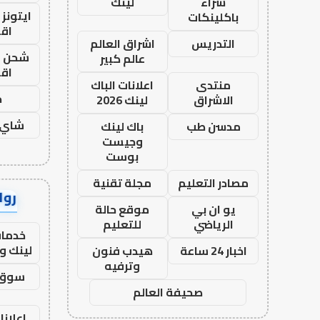
شراء
لينك
ايتونز
باكلينكات
اق
التدريس
اشراق العالم
شحن يل
عالم كبير
اق
منتدى
اعلانات الباك
ح
الاشراق
لينك 2026
شاي 
مدسن طب
باك لينك
وجيست
بوست
مصادر التعليم
مجلة تقنية
رواب
يو ان بي
موقع حالة
الرياضي
للتعليم
خدمات
لينك و
اخبار 24 ساعة
هيدب فنون
وترفيه
سوق 
صحيفة العالم
اعلانا