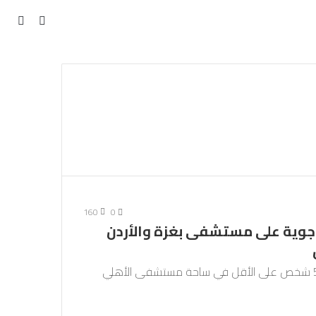
مقال
بحث
عن
عشوائي
160
0
ي في غارة جوية على مستشفى بغزة والأردن
توالت الإدانات العربية والدولية بعد مقتل أكثر من 500 شخص على الأقل في ساحة مستشفى الأهلي