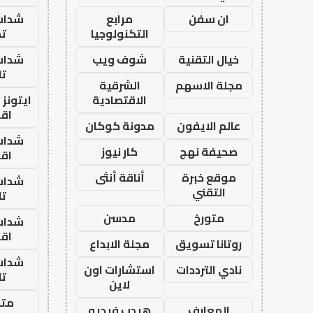
ان سفن
مرابع
شدات
التكنولوجيا
تم
خيال التقنية
شوف ويب
شدات
تا
مجلة الاسهم
الشرقية
الاقتصادية
ايتونز
اق
عالم الايفون
مدونة كوكان
شدات
صحيفة نهج
كار نيوز
اق
موقع خبرة
أناقة أنثى
شدات
التقني
تا
متورخ
مدسن
شدات
اق
روتانا تسويق
مجلة الابداع
شدات
نادي الترددات
استشارات اون
تا
لاين
متجر
المعارف
هيدب فيديو