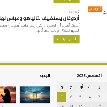
أخبار العالم
islamic
أردوغان يستضيف نتانياهو وعباس نهاي
أعلنت أنقرة أن الرئيس التركي رجب طيب أردوغان سيستقبل
الشهر الجاري، وذلك بعد أيام…
أكمل القراءة »
أغسطس 2026
الجديد
ن
ث
أرب
خ
ج
العلاقة
العلمية
7
6
5
4
3
بين
الإمام
14
13
12
11
10