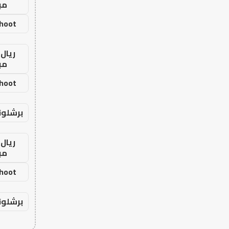
مب
shoot
ريال 
مب
shoot
برشلون
ريال 
مب
shoot
برشلون