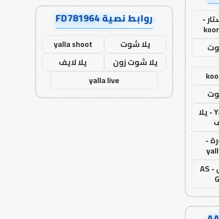
روابط نصية FD781964
ار -
koor
يلا شوت
yalla shoot
وت
يلا شوت زون
يلا لايف
koo
yalla live
وت
Yalla Live - يلا
ف
ة -
yal
اس جول - AS
G