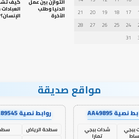
التوازن بين عمل
كيف تش
مالك
والليث
الدنيا وطلب
العبادات
21
20
19
18
17
بن
الآخرة
الإنسان؟
العلاقة العلمية بين الإمام
سعد:
28
27
26
25
24
 عدم استجابة
مالك والليث بن سعد: نموذج
نموذج
في أدب الخلاف
في
31
أدب
الخلاف
مواقع صديقة
ط نصية AA49895
روابط نصية AA89545
 ببجي
شدات ببجي
سطحة الرياض
سطح
ساط
تمارا