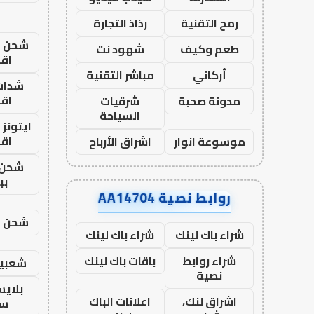
رمح التقنية
رذاذ التجارة
شحن يل
طعم وكيف
شهود نت
اق
أركاني
مباشر التقنية
شدات
اق
مدونة صحبة
شرقيات
السياحة
ايتونز
اق
موسوعة انوار
اشراق الأرباح
شحن 
بب
روابط نصية AA14704
شحن يل
شراء باك لينك
شراء باك لينك
شراء روابط
باقات باك لينك
شعبية
نصية
بلاي
اشراق لنك،
اعلانات الباك
ست