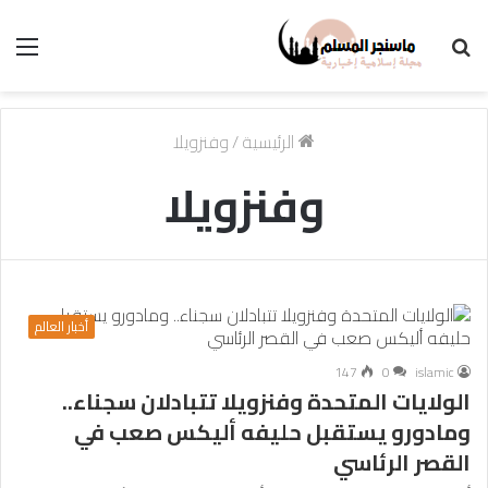
بحث
الق
عن
الرئيسية
/
وفنزويلا
وفنزويلا
أخبار العالم
147
0
islamic
الولايات المتحدة وفنزويلا تتبادلان سجناء..
ومادورو يستقبل حليفه أليكس صعب في
القصر الرئاسي