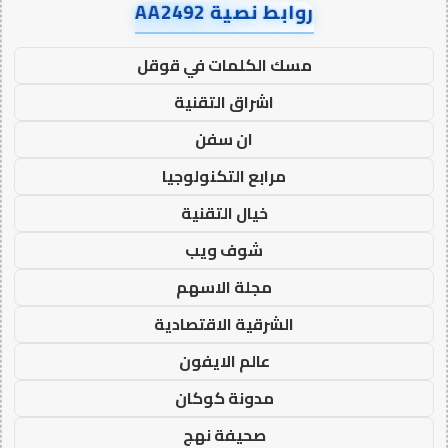
روابط نصية AA2492
مسك الكلمات في قوقل
اشراق التقنية
ان سفن
مرابع التكنولوجيا
خيال التقنية
شوف ويب
مجلة الاسهم
الشرقية الاقتصادية
عالم الايفون
مدونة كوكان
صحيفة نهج