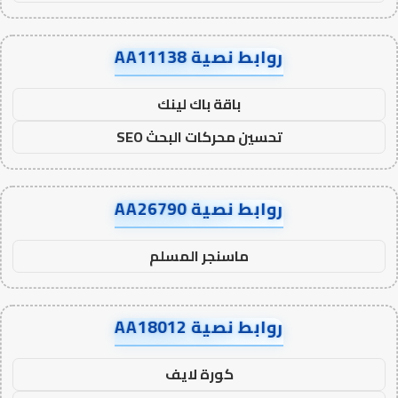
روابط نصية AA11138
باقة باك لينك
تحسين محركات البحث SEO
روابط نصية AA26790
ماسنجر المسلم
روابط نصية AA18012
كورة لايف