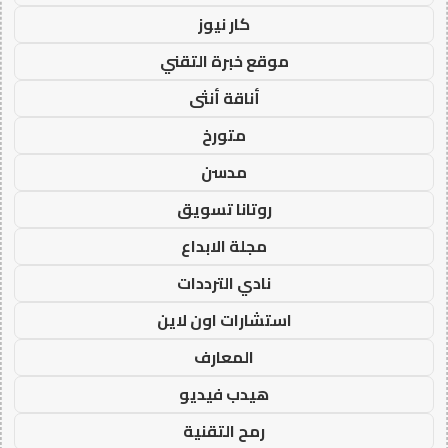
كار نيوز
موقع خبرة التقني
أناقة أنثى
متورخ
مدسن
روتانا تسويق
مجلة الابداع
نادي الترددات
استشارات اون لاين
المعارف
هيدب فيديو
رمح التقنية