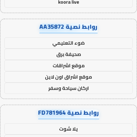
koora live
روابط نصية AA35872
ضوء التعليمي
صحيفة برق
موقع اشراقات
موقع اشراق اون لاين
اركان سياحة وسفر
روابط نصية FD781964
يلا شوت