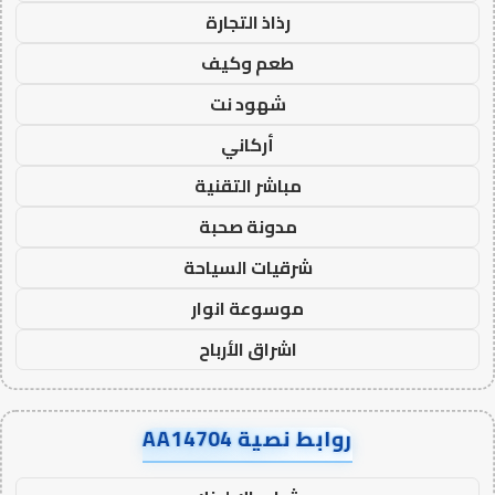
رذاذ التجارة
طعم وكيف
شهود نت
أركاني
مباشر التقنية
مدونة صحبة
شرقيات السياحة
موسوعة انوار
اشراق الأرباح
روابط نصية AA14704