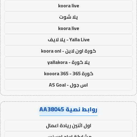
koora live
يلا شوت
koora live
Yalla Live - يلا لايف
كورة اون لاين - koora onl
يلا كورة - yallakora
كورة 365 - kooora 365
اس جول - AS Goal
روابط نصية AA38045
اول اثنين ريادة اعمال
مشاركة ارباح ادسنس