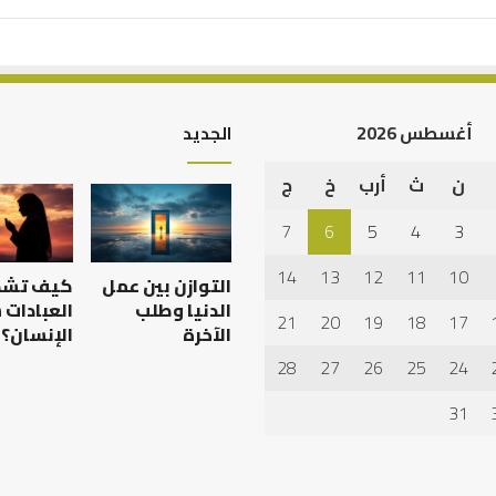
أغسطس 2026
الجديد
ن
ث
أرب
خ
ج
العلاقة
العلمية
7
6
5
4
3
بين
الإمام
14
13
12
11
10
التوازن بين عمل
كيف تش
مالك
والليث
الدنيا وطلب
العبادات
21
20
19
18
17
بن
الآخرة
الإنسان؟
العلاقة العلمية بين الإمام
سعد:
28
27
26
25
24
 عدم استجابة
مالك والليث بن سعد: نموذج
نموذج
في أدب الخلاف
في
31
أدب
الخلاف