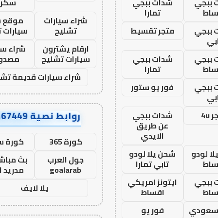
 ببجي
شدات ببجي
سكرا
ساط
تمارا
شراء سيارات
موقع ش
 ببجي
متجر تقسيط
تشليح
سيارات 
بي
ارقام يشترون
شراء سي
 ببجي
شدات ببجي
سيارات تشليح
مصدو
ساط
تمارا
شراء سيارات قديمة تشل
 ببجي
فور يو ستور
بي
روابط نصية AA67449
 4u
شدات ببجي
عن طريق
الايدي
كورة 365
كورة س
ا لودو
شحن يلا لودو
جول العرب
بث مباشر
ساط
تابي تمارا
goalarab
مدريد ا
 ببجي
ايتونز امريكي
يلا لايف
ساط
اقساط
 سعودي
فور يو