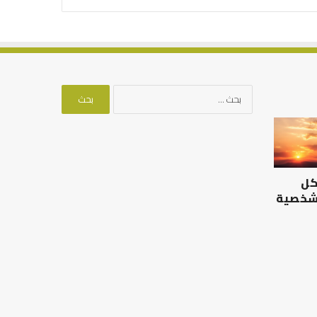
البحث
عن:
الرصيد
التوازن
التربوي
بين
والطفولة
عمل
المبكرة
الدنيا
كل
..
وطلب
كيف
الآخرة
 شخصية
نترجم
الرصيد التربوي والطفولة
خبرات
المبكرة .. كيف نترجم خبرات ما
التوازن بين عمل الدن
ما
قبل المدرسة إلى نجاح؟
الآخرة
قبل
المدرسة
إلى
نجاح؟