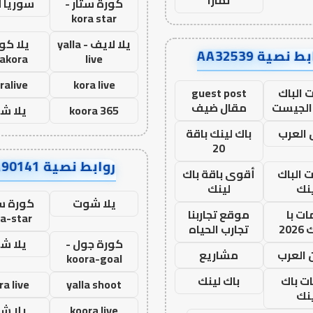
كورة ستار -
سوريا 
kora star
يلا لايف - yalla
يلا كور
ط نصية AA32539
lakora
live
ralive
kora live
 الباك
guest post
الجيست
مقال ضيف
koora 365
يلا ش
العرب
باك لينك باقة
20
روابط نصية AA90141
ت الباك
أقوى باقة باك
نك
لينك
يلا شوت
كورة ست
ت با
موقع تجاربنا
a-star
20
تجارب الحياه
كورة جول -
يلا ش
 العرب
مشاريع
koora-goal
ات باك
باك لينك
ra live
yalla shoot
نك
koora live
يلا ش