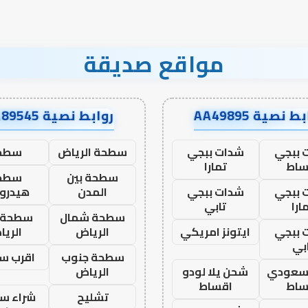
مواقع صديقة
ط نصية AA49895
روابط نصية AA89545
 ببجي
شدات ببجي
سطحة الرياض
سطح
ساط
تمارا
سطحة بين
سطح
 ببجي
شدات ببجي
المدن
هيدرو
ارا
تابي
سطحة شمال
سطحة 
 ببجي
ايتونز امريكي
الرياض
الري
بي
سطحة جنوب
اقرب س
 سعودي
شحن يلا لودو
الرياض
ساط
اقساط
تشليح
شراء سي