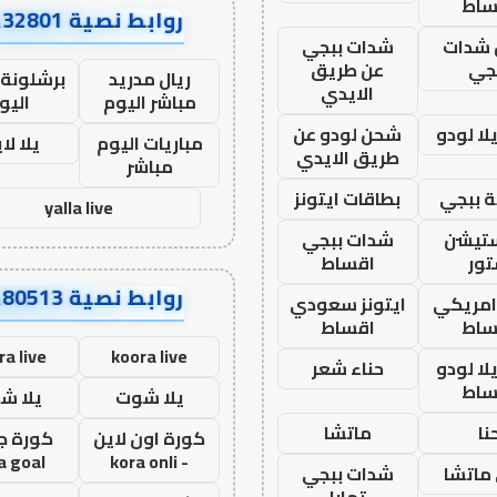
ساط
روابط نصية AA32801
شدات
شدات ببجي
جي
عن طريق
ريال مدريد
برشلونة 
الايدي
مباشر اليوم
اليو
ا لودو
شحن لودو عن
مباريات اليوم
يلا لا
طريق الايدي
مباشر
 ببجي
بطاقات ايتونز
yalla live
ستيشن
شدات ببجي
ور
اقساط
روابط نصية AA80513
 امريكي
ايتونز سعودي
ساط
اقساط
ra live
koora live
ا لودو
حناء شعر
ساط
يلا شوت
يلا ش
نا
ماتشا
كورة اون لاين
كورة ج
a goal
- kora onli
ماتشا
شدات ببجي
تمارا