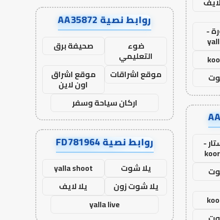
لايف
روابط نصية AA35872
ة -
yal
ضوء
صحيفة برق
التعليمي
koo
موقع اشراقات
موقع اشراق
وت
اون لاين
اركان سياحة وسفر
روابط نصية FD781964
ار -
koor
يلا شوت
yalla shoot
وت
يلا شوت زون
يلا لايف
koo
yalla live
وت