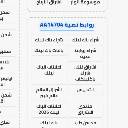
اق
موسوعة انوار
اشراق الأرباح
شحن 
بب
روابط نصية AA14704
شحن يل
شراء باك لينك
شراء باك لينك
شراء روابط
باقات باك لينك
شعبية
نصية
بلاي
اشراق لنك،
اعلانات الباك
ست
شراء
لينك
ايتونز
باكلينكات
اق
التدريس
اشراق العالم
شحن يل
عالم كبير
اق
منتدى
اعلانات الباك
ح
الاشراق
لينك 2026
شاي 
مدسن طب
باك لينك