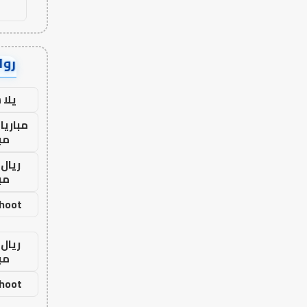
رواب
يلا
مباريا
مب
ريال 
مب
shoot
ريال 
مب
shoot