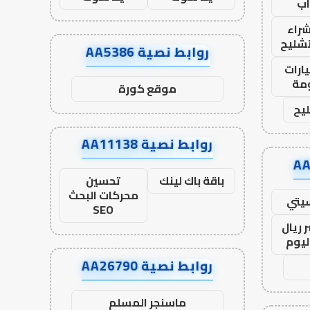
ب
راء
تشليح
روابط نصية AA5386
ارات
مة
موقع كورة
يح
روابط نصية AA11138
باقة باك لينك
تحسين
محركات البحث
يتي
SEO
 ريال
ليوم
روابط نصية AA26790
ماسنجر المسلم