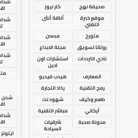
شدات
صحيفة نهج
كار نيوز
اق
موقع خبرة
أناقة أنثى
شدات
التقني
تا
متورخ
مدسن
شدات
اق
روتانا تسويق
مجلة الابداع
شدات
نادي الترددات
استشارات اون
تا
لاين
متجر
المعارف
هيدب فيديو
رمح التقنية
رذاذ التجارة
شحن يل
طعم وكيف
شهود نت
اق
أركاني
مباشر التقنية
شدات
اق
مدونة صحبة
شرقيات
السياحة
ايتونز