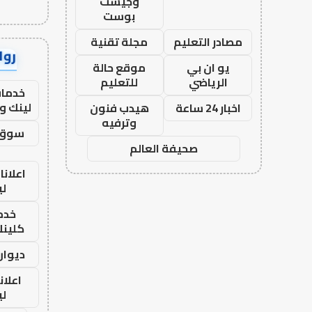
وجيست
بوست
مصادر التعليم
مجلة تقنية
رواب
يو ان بي
موقع حالة
الرياضي
للتعليم
خدمات
لينك و
اخبار 24 ساعة
هيدب فنون
وترفيه
سوق 
صحيفة العالم
اعلانا
لي
خدما
كلينك 26
ديوان
اعلان
لي