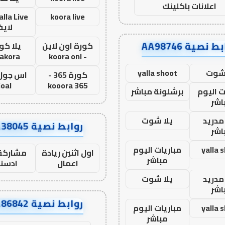
اعلانات باكلينك
koora live
لاي
ط نصية AA98746
كورة اون لاين
يلا كور
lakora
- koora onl
 شوت
yalla shoot
كورة 365 -
oal
kooora 365
ت اليوم
برشلونة مباشر
اشر
مدريد
يلا شوت
روابط نصية AA38045
اشر
yalla 
مباريات اليوم
اول اثنين ريادة
مشاركة 
مباشر
اعمال
ادسن
مدريد
يلا شوت
اشر
روابط نصية AA86842
yalla 
مباريات اليوم
مباشر