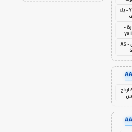
Yalla Live - يلا
ف
ة -
yal
اس جول - AS
G
ارباح
س