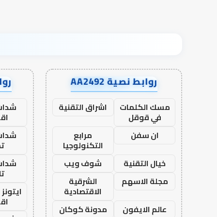
روابط نصية AA2492
رواب
مسك الكلمات
اشراق التقنية
شدات
في قوقل
اق
ان سفن
مرابع
شدات
التكنولوجيا
تم
خيال التقنية
شوف ويب
شدات
تا
مجلة الاسهم
الشرقية
الاقتصادية
ايتونز
اق
عالم الايفون
مدونة كوكان