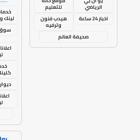
يو ان بي
موقع حالة
الرياضي
للتعليم
خدمات
لينك و
اخبار 24 ساعة
هيدب فنون
وترفيه
سوق 
صحيفة العالم
اعلانا
لي
خدما
كلينك 26
ديوان
اعلان
لي
رواب