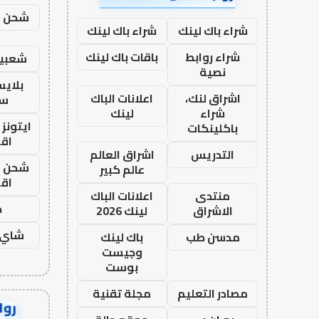
شحن يل
شراء باك لينك
شراء باك لينك
شراء روابط
باقات باك لينك
شعبية
نصية
بلاي
اشراق لنك،
اعلانات الباك
ست
شراء
لينك
ايتونز
باكلينكات
اق
التدريس
اشراق العالم
شحن يل
عالم كبير
اق
منتدى
اعلانات الباك
ح
الاشراق
لينك 2026
شاي 
مدسن طب
باك لينك
وجيست
بوست
مصادر التعليم
مجلة تقنية
رواب