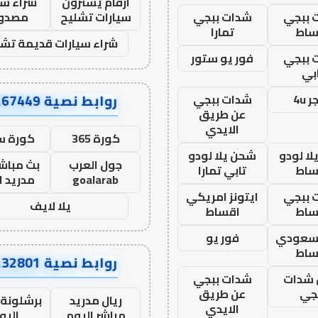
ارقام يشترون
شراء سي
 ببجي
شدات ببجي
سيارات تشليح
مصدو
ساط
تمارا
شراء سيارات قديمة تشل
 ببجي
فور يو ستور
بي
روابط نصية AA67449
 4u
شدات ببجي
عن طريق
الايدي
كورة 365
كورة س
ا لودو
شحن يلا لودو
جول العرب
بث مباشر
ساط
تابي تمارا
goalarab
مدريد ا
 ببجي
ايتونز امريكي
يلا لايف
ساط
اقساط
 سعودي
فور يو
ساط
روابط نصية AA32801
شدات
شدات ببجي
جي
عن طريق
ريال مدريد
برشلونة 
الايدي
مباشر اليوم
اليو