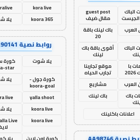
ralive
kora live
 الباك
guest post
الجيست
مقال ضيف
koora 365
يلا ش
العرب
باك لينك باقة
20
روابط نصية AA90141
ت الباك
أقوى باقة باك
نك
لينك
يلا شوت
كورة ست
ت با
موقع تجاربنا
a-star
20
تجارب الحياه
كورة جول -
يلا ش
 العرب
مشاريع
koora-goal
ات باك
باك لينك
ra live
yalla shoot
نك
koora live
يلا ش
اعلانات باكلينك
koora live
لاي
ط نصية AA98746
كورة اون لاين
يلا كور