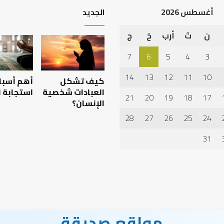
أغسطس 2026
الجديد
ن
ث
أرب
خ
ج
الرصيد
التربوي
7
6
5
4
3
والطفولة
المبكرة
14
13
12
11
10
كيف تشكل
أهم أسبا
..
كيف
العبادات شخصية
استجابة ا
21
20
19
18
17
نترجم
الإنسان؟
علمية بين الإمام
الرصيد التربوي والطفولة
خبرات
28
27
26
25
24
يث بن سعد: نموذج
المبكرة .. كيف نترجم خبرات ما
ما
خلاف
قبل المدرسة إلى نجاح؟
قبل
31
المدرسة
إلى
نجاح؟
مواقع صديقة