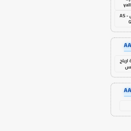
yal
اس جول - AS
G
ارباح
س