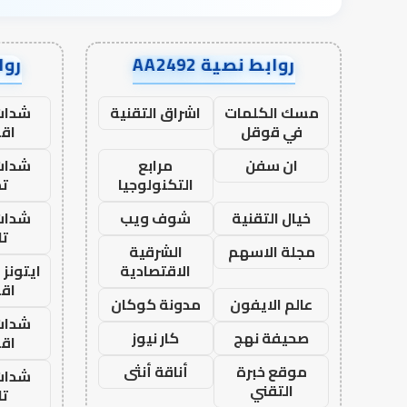
روابط نصية AA2492
رواب
مسك الكلمات
اشراق التقنية
شدات
في قوقل
اق
ان سفن
مرابع
شدات
التكنولوجيا
تم
خيال التقنية
شوف ويب
شدات
تا
مجلة الاسهم
الشرقية
الاقتصادية
ايتونز
اق
عالم الايفون
مدونة كوكان
شدات
صحيفة نهج
كار نيوز
اق
موقع خبرة
أناقة أنثى
شدات
التقني
تا