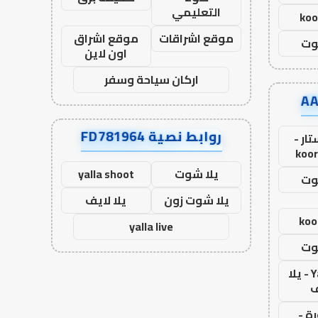
التعليمي
koo
موقع اشراقات
موقع اشراق
وت
اون لاين
اركان سياحة وسفر
روابط نصية FD781964
ار -
koor
يلا شوت
yalla shoot
وت
يلا شوت زون
يلا لايف
koo
yalla live
وت
Yalla Live - يلا
ف
ة -