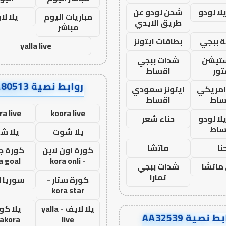
ا لودو
شحن لودو عن
مباريات اليوم
يلا لا
طريق الايدي
مباشر
 ببجي
بطاقات ايتونز
yalla live
ستيشن
شدات ببجي
ور
اقساط
روابط نصية AA80513
 امريكي
ايتونز سعودي
ساط
اقساط
ra live
koora live
ا لودو
حناء شعر
ساط
يلا شوت
يلا ش
نا
ماتشا
كورة اون لاين
كورة ج
a goal
- kora onli
ماتشا
شدات ببجي
تمارا
كورة ستار -
سوريا 
kora star
يلا لايف - yalla
يلا كور
ط نصية AA32539
lakora
live