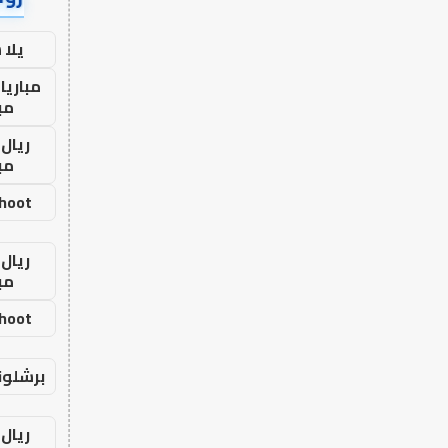
يلا
مباريا
مب
ريال 
مب
shoot
ريال 
مب
shoot
برشلون
ريال 