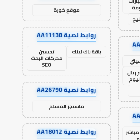
ارات
مة
موقع كورة
يح
روابط نصية AA11138
باقة باك لينك
تحسين
محركات البحث
يتي
SEO
 ريال
ليوم
روابط نصية AA26790
ماسنجر المسلم
روابط نصية AA18012
مباشر
م