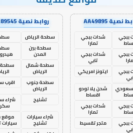
ط نصية AA49895
روابط نصية AA89545
 ببجي
شدات ببجي
سطحة الرياض
سطح
ساط
تمارا
سطحة بين
سطح
 ببجي
شدات ببجي
المدن
هيدرو
ارا
تابي
سطحة شمال
سطحة 
 ببجي
ايتونز امريكي
الرياض
الري
بي
سطحة جنوب
اقرب س
 سعودي
شحن يلا لودو
الرياض
ساط
اقساط
تشليح
شراء سي
 ببجي
شدات ببجي
سكرا
ساط
تمارا
شراء سيارات
موقع ش
 ببجي
متجر تقسيط
تشليح
سيارات 
بي