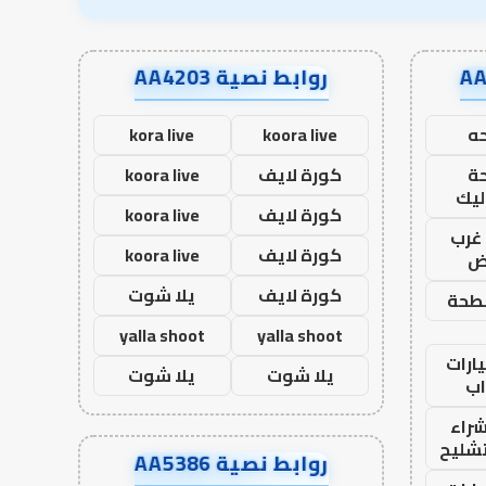
روابط نصية AA4203
ه
koora live
kora live
ة
كورة لايف
koora live
ليك
كورة لايف
koora live
غرب
كورة لايف
koora live
اض
كورة لايف
يلا شوت
طحة
yalla shoot
yalla shoot
ارات
يلا شوت
يلا شوت
ب
راء
تشليح
روابط نصية AA5386