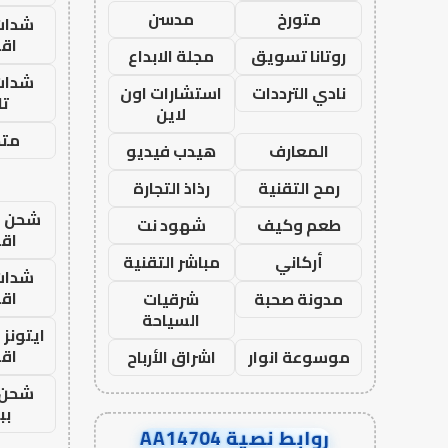
متورخ
مدسن
شدات
اق
روتانا تسويق
مجلة الابداع
شدات
نادي الترددات
استشارات اون
تا
لاين
متجر
المعارف
هيدب فيديو
رمح التقنية
رذاذ التجارة
شحن يل
طعم وكيف
شهود نت
اق
أركاني
مباشر التقنية
شدات
اق
مدونة صحبة
شرقيات
السياحة
ايتونز
اق
موسوعة انوار
اشراق الأرباح
شحن 
بب
روابط نصية AA14704