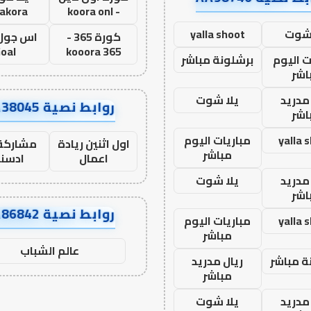
lakora
- koora onl
 شوت
yalla shoot
كورة 365 -
oal
kooora 365
ت اليوم
برشلونة مباشر
اشر
مدريد
يلا شوت
روابط نصية AA38045
اشر
yalla 
مباريات اليوم
اول اثنين ريادة
مشاركة 
مباشر
اعمال
ادسن
مدريد
يلا شوت
اشر
روابط نصية AA86842
yalla 
مباريات اليوم
مباشر
عالم الشباب
ة مباشر
ريال مدريد
مباشر
مدريد
يلا شوت