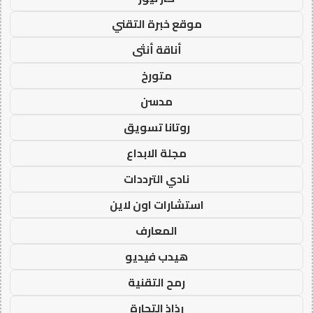
موقع خبرة التقني
أناقة أنثى
متورخ
مدسن
روتانا تسويق
مجلة الابداع
نادي الترددات
استشارات اون لاين
المعارف
هيدب فيديو
رمح التقنية
رذاذ التجارة