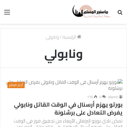
بحث
الق
عن
الرئيسية
/
ونابولي
ونابولي
أخبار العالم
110
0
islamic
بورتو يهزم أرسنال في الوقت القاتل ونابولي
يفرض التعادل على برشلونة
تمكن نادي بورتو البرتغالي الأربعاء من تحقيق فوز في الوقت
القاتل على ضيفه أرسنال الإنكليزي في ختام ذهاب الدور ثمن…