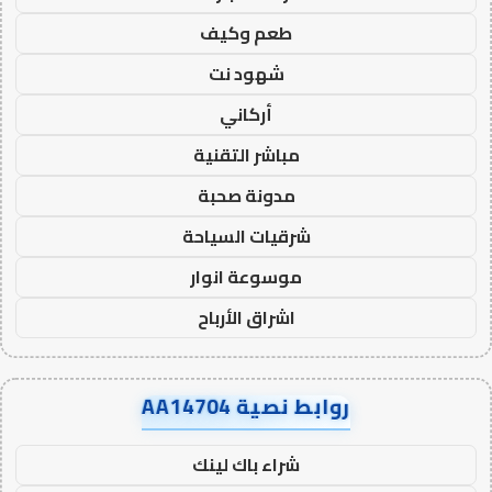
طعم وكيف
شهود نت
أركاني
مباشر التقنية
مدونة صحبة
شرقيات السياحة
موسوعة انوار
اشراق الأرباح
روابط نصية AA14704
شراء باك لينك