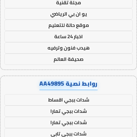
مجلة تقنية
يو ان بي الرياضي
موقع حالة للتعليم
اخبار 24 ساعة
هيدب فنون وترفيه
صحيفة العالم
روابط نصية AA49895
شدات ببجي اقساط
شدات ببجي تمارا
شدات ببجي تمارا
شدات ببجي تابي