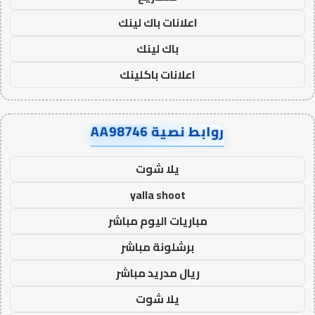
اعلانات باك لينك
باك لينك
اعلانات باكلينك
روابط نصية AA98746
يلا شوت
yalla shoot
مباريات اليوم مباشر
برشلونة مباشر
ريال مدريد مباشر
يلا شوت