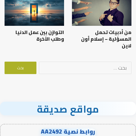
من أدبيات تحمل
التوازن بين عمل الدنيا
المسؤلية – إسلام أون
وطلب الآخرة
لاين
البحث
عن:
مواقع صديقة
روابط نصية AA2492