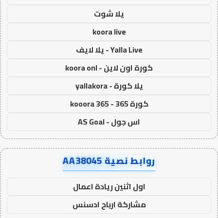
يلا شوت
koora live
Yalla Live - يلا لايف
كورة اون لاين - koora onl
يلا كورة - yallakora
كورة 365 - kooora 365
اس جول - AS Goal
روابط نصية AA38045
اول اثنين ريادة اعمال
مشاركة ارباح ادسنس