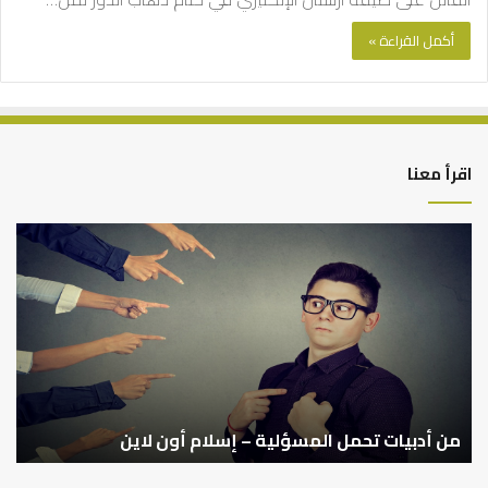
أكمل القراءة »
اقرأ معنا
من
أدبيات
تحمل
المسؤلية
–
إسلام
أون
لاين
من أدبيات تحمل المسؤلية – إسلام أون لاين