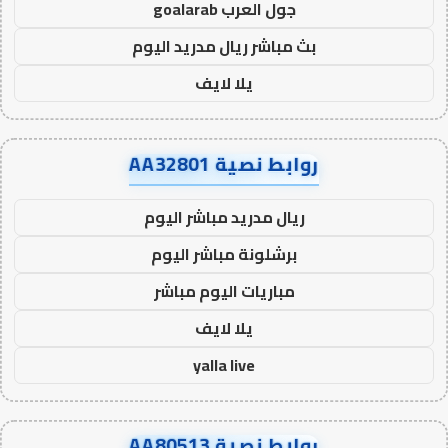
جول العرب goalarab
بث مباشر ريال مدريد اليوم
يلا لايف
روابط نصية AA32801
ريال مدريد مباشر اليوم
برشلونة مباشر اليوم
مباريات اليوم مباشر
يلا لايف
yalla live
روابط نصية AA80513