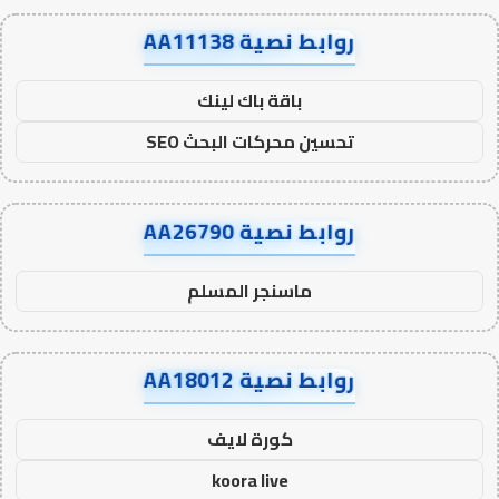
روابط نصية AA11138
باقة باك لينك
تحسين محركات البحث SEO
روابط نصية AA26790
ماسنجر المسلم
روابط نصية AA18012
كورة لايف
koora live