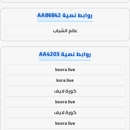
روابط نصية AA86842
عالم الشباب
روابط نصية AA4203
koora live
kora live
كورة لايف
koora live
كورة لايف
koora live