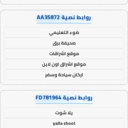
روابط نصية AA35872
ضوء التعليمي
صحيفة برق
موقع اشراقات
موقع اشراق اون لاين
اركان سياحة وسفر
روابط نصية FD781964
يلا شوت
yalla shoot