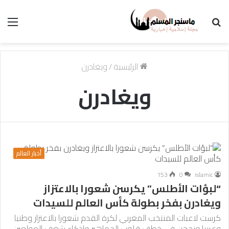
بحث
الق
عن
الرئيسية
/
ويغادرن
ويغادرن
أخبار العالم
153
0
islamic
“لبؤات الأطلس” يكرسن شعورا بالاعتزاز
ويغادرن بفخر بطولة كأس العالم للسيدات
كرست لاعبات المنتخب المغربي لكرة القدم شعورا بالاعتزاز وطنيا
وعربيا ونجحن في خطف قلوب الجماهير وإذكاء شغف المولعين