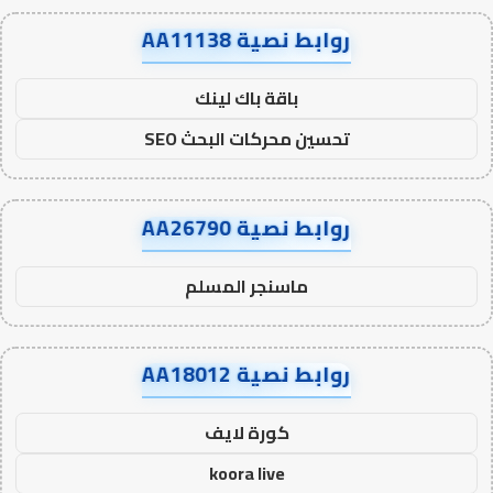
روابط نصية AA11138
باقة باك لينك
تحسين محركات البحث SEO
روابط نصية AA26790
ماسنجر المسلم
روابط نصية AA18012
كورة لايف
koora live