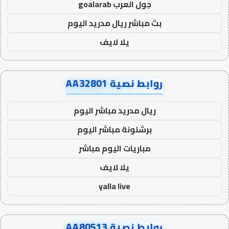
جول العرب goalarab
بث مباشر ريال مدريد اليوم
يلا لايف
روابط نصية AA32801
ريال مدريد مباشر اليوم
برشلونة مباشر اليوم
مباريات اليوم مباشر
يلا لايف
yalla live
روابط نصية AA80513