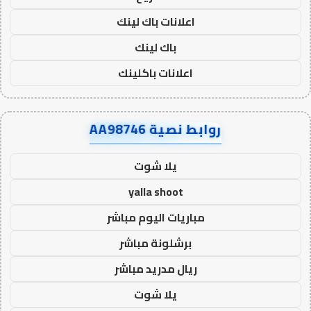
اعلانات باك لينك
باك لينك
اعلانات باكلينك
روابط نصية AA98746
يلا شوت
yalla shoot
مباريات اليوم مباشر
برشلونة مباشر
ريال مدريد مباشر
يلا شوت