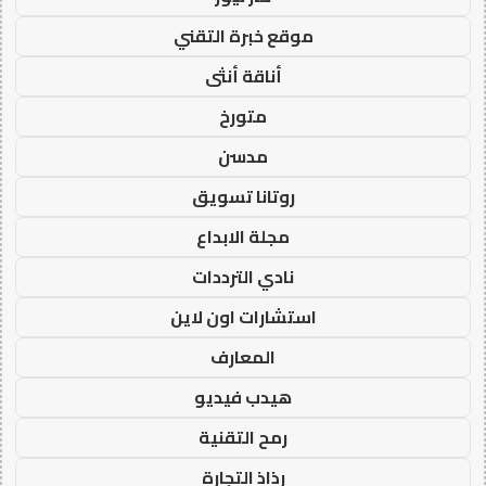
موقع خبرة التقني
أناقة أنثى
متورخ
مدسن
روتانا تسويق
مجلة الابداع
نادي الترددات
استشارات اون لاين
المعارف
هيدب فيديو
رمح التقنية
رذاذ التجارة