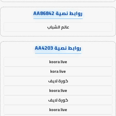
روابط نصية AA86842
عالم الشباب
روابط نصية AA4203
koora live
kora live
كورة لايف
koora live
كورة لايف
koora live