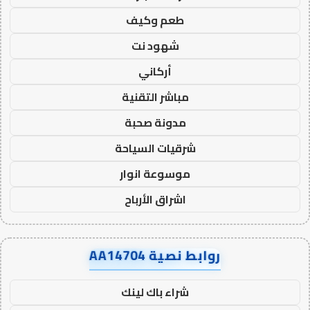
طعم وكيف
شهود نت
أركاني
مباشر التقنية
مدونة صحبة
شرقيات السياحة
موسوعة انوار
اشراق الأرباح
روابط نصية AA14704
شراء باك لينك