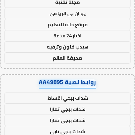
مجلة تقنية
يو ان بي الرياضي
موقع حالة للتعليم
اخبار 24 ساعة
هيدب فنون وترفيه
صحيفة العالم
روابط نصية AA49895
شدات ببجي اقساط
شدات ببجي تمارا
شدات ببجي تمارا
شدات ببجي تابي