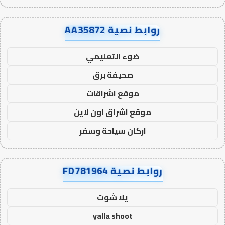
روابط نصية AA35872
ضوء التعليمي
صحيفة برق
موقع اشراقات
موقع اشراق اون لاين
اركان سياحة وسفر
روابط نصية FD781964
يلا شوت
yalla shoot