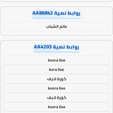
روابط نصية AA86842
عالم الشباب
روابط نصية AA4203
koora live
kora live
كورة لايف
koora live
كورة لايف
koora live