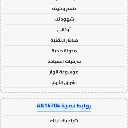
طعم وكيف
شهود نت
أركاني
مباشر التقنية
مدونة صحبة
شرقيات السياحة
موسوعة انوار
اشراق الأرباح
روابط نصية AA14704
شراء باك لينك