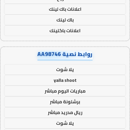
اعلانات باك لينك
باك لينك
اعلانات باكلينك
روابط نصية AA98746
يلا شوت
yalla shoot
مباريات اليوم مباشر
برشلونة مباشر
ريال مدريد مباشر
يلا شوت