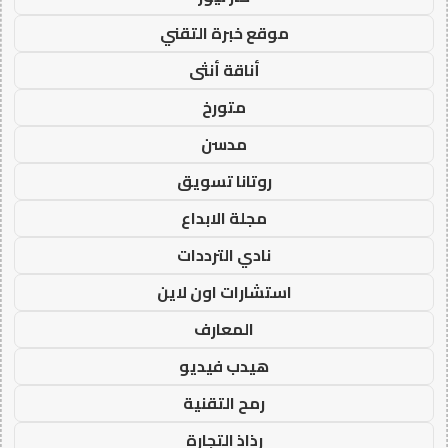
موقع خبرة التقني
أناقة أنثى
متورخ
مدسن
روتانا تسويق
مجلة الابداع
نادي الترددات
استشارات اون لاين
المعارف
هيدب فيديو
رمح التقنية
رذاذ التجارة