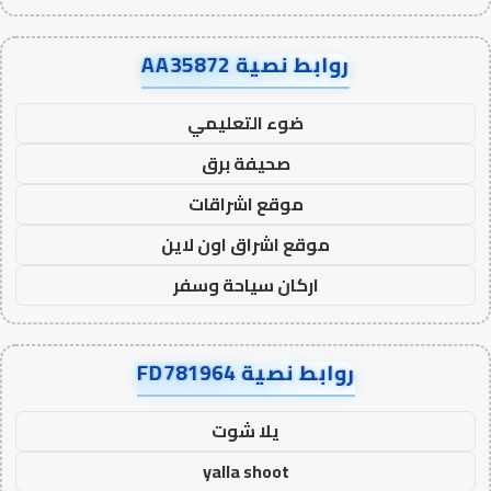
روابط نصية AA35872
ضوء التعليمي
صحيفة برق
موقع اشراقات
موقع اشراق اون لاين
اركان سياحة وسفر
روابط نصية FD781964
يلا شوت
yalla shoot