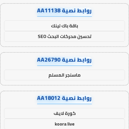
روابط نصية AA11138
باقة باك لينك
تحسين محركات البحث SEO
روابط نصية AA26790
ماسنجر المسلم
روابط نصية AA18012
كورة لايف
koora live