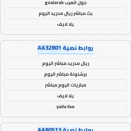
جول العرب goalarab
بث مباشر ريال مدريد اليوم
يلا لايف
روابط نصية AA32801
ريال مدريد مباشر اليوم
برشلونة مباشر اليوم
مباريات اليوم مباشر
يلا لايف
yalla live
روابط نصية AA80513