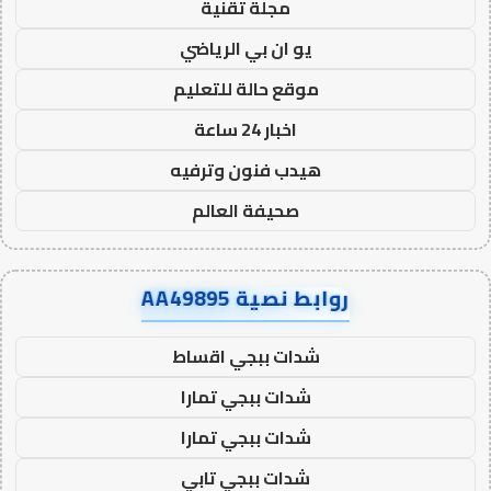
مجلة تقنية
يو ان بي الرياضي
موقع حالة للتعليم
اخبار 24 ساعة
هيدب فنون وترفيه
صحيفة العالم
روابط نصية AA49895
شدات ببجي اقساط
شدات ببجي تمارا
شدات ببجي تمارا
شدات ببجي تابي