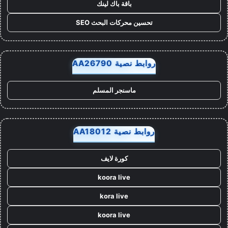
باقة باك لينك
تحسين محركات البحث SEO
روابط نصية AA26790
ماسنجر المسلم
روابط نصية AA18012
كورة لايف
koora live
kora live
koora live