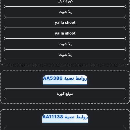
كورة لايف
يلا شوت
yalla shoot
yalla shoot
يلا شوت
يلا شوت
روابط نصية AA5386
موقع كورة
روابط نصية AA11138