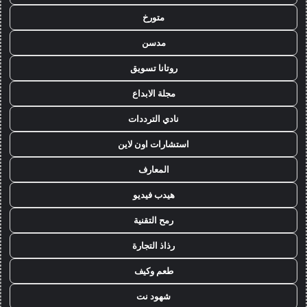
متورخ
مدسن
روتانا تسويق
مجلة الابداع
نادي الترددات
استشارات اون لاين
المعارف
هيدب فيديو
رمح التقنية
رذاذ التجارة
طعم وكيف
شهود نت