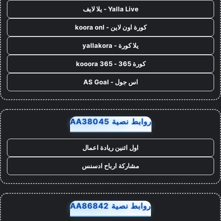
Yalla Live - يلا لايف
كورة اون لاين - koora onl
يلا كورة - yallakora
كورة 365 - kooora 365
اس جول - AS Goal
روابط نصية AA38045
اول اثنين ريادة اعمال
مشاركة ارباح ادسنس
روابط نصية AA86842