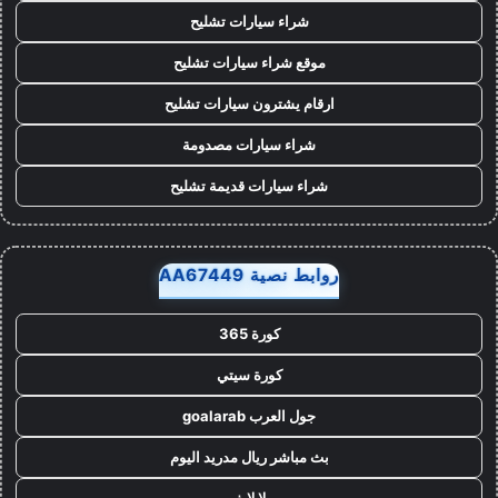
شراء سيارات تشليح
موقع شراء سيارات تشليح
ارقام يشترون سيارات تشليح
شراء سيارات مصدومة
شراء سيارات قديمة تشليح
روابط نصية AA67449
كورة 365
كورة سيتي
جول العرب goalarab
بث مباشر ريال مدريد اليوم
يلا لايف