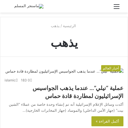
القائمة
بحث
عن
الرئيسية
/
يذهب
يذهب
أخبار العالم
islamic
183
0
عملية “نيلي”… عندما يذهب الجواسيس
الإسرائيليون لمطاردة قادة حماس
أكدت وسائل الإعلام الإسرائيلية أنه تم إنشاء وحدة خاصة من عملاء “الشين
بيت” (جهاز الأمن الداخلي) والموساد (جهاز المخابرات الخارجية)…
أكمل القراءة »