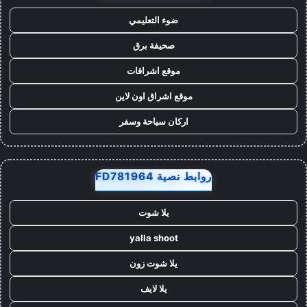
ضوء التعليمي
صحيفة برق
موقع اشراقات
موقع اشراق اون لاين
اركان سياحة وسفر
روابط نصية FD781964
يلا شوت
yalla shoot
يلا شوت زون
يلا لايف