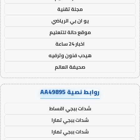
مجلة تقنية
يو ان بي الرياضي
موقع حالة للتعليم
اخبار 24 ساعة
هيدب فنون وترفيه
صحيفة العالم
روابط نصية AA49895
شدات ببجي اقساط
شدات ببجي تمارا
شدات ببجي تمارا