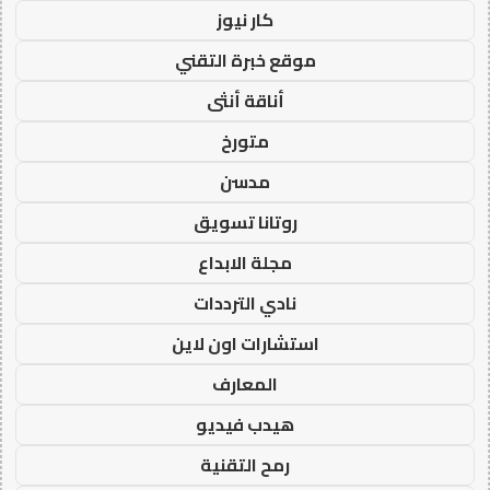
كار نيوز
موقع خبرة التقني
أناقة أنثى
متورخ
مدسن
روتانا تسويق
مجلة الابداع
نادي الترددات
استشارات اون لاين
المعارف
هيدب فيديو
رمح التقنية