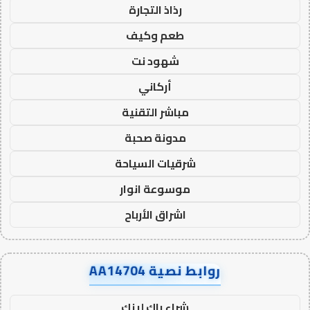
رذاذ التجارة
طعم وكيف
شهود نت
أركاني
مباشر التقنية
مدونة صحبة
شرقيات السياحة
موسوعة انوار
اشراق الأرباح
روابط نصية AA14704
شراء باك لينك