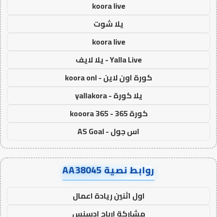
koora live
يلا شوت
koora live
Yalla Live - يلا لايف
كورة اون لاين - koora onl
يلا كورة - yallakora
كورة 365 - kooora 365
اس جول - AS Goal
روابط نصية AA38045
اول اثنين ريادة اعمال
مشاركة ارباح ادسنس