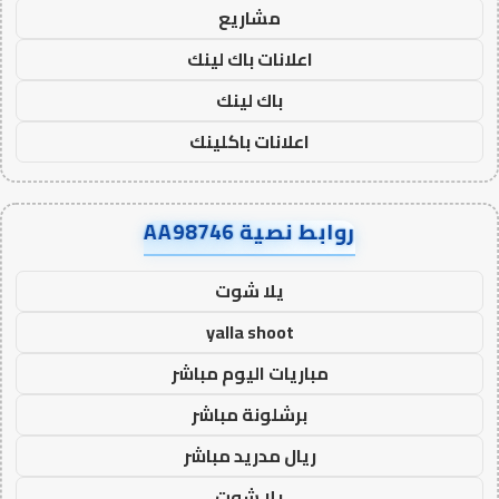
مشاريع
اعلانات باك لينك
باك لينك
اعلانات باكلينك
روابط نصية AA98746
يلا شوت
yalla shoot
مباريات اليوم مباشر
برشلونة مباشر
ريال مدريد مباشر
يلا شوت