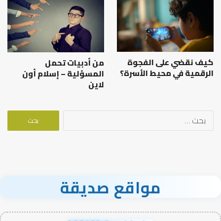
كيف نقضي على الفجوة
من أدبيات تحمل
الرقمية في محيط الأسرة؟
المسؤلية – إسلام أون
لاين
البحث
عن:
مواقع صديقة