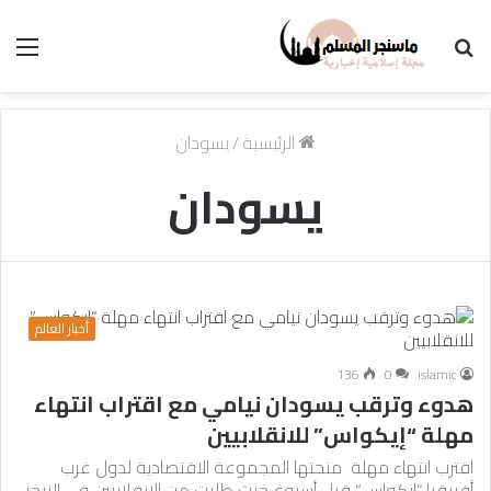
بحث
الق
عن
الرئيسية
/
يسودان
يسودان
أخبار العالم
136
0
islamic
هدوء وترقب يسودان نيامي مع اقتراب انتهاء
مهلة “إيكواس” للانقلابيين
اقترب انتهاء مهلة منحتها المجموعة الاقتصادية لدول غرب
أفريقيا “إيكواس” قبل أسبوع حيث طلبت من الانقلابيين في النيجر