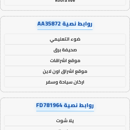
koora live
روابط نصية AA35872
ضوء التعليمي
صحيفة برق
موقع اشراقات
موقع اشراق اون لاين
اركان سياحة وسفر
روابط نصية FD781964
يلا شوت