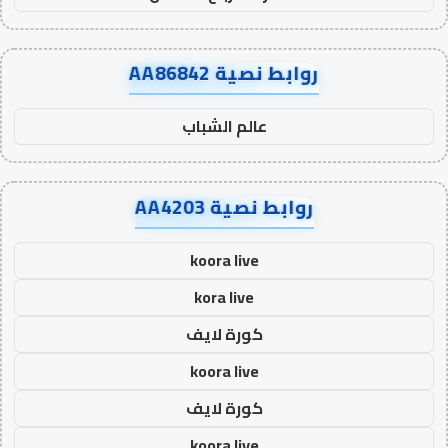
روابط نصية AA86842
عالم الشباب
روابط نصية AA4203
koora live
kora live
كورة لايف
koora live
كورة لايف
koora live