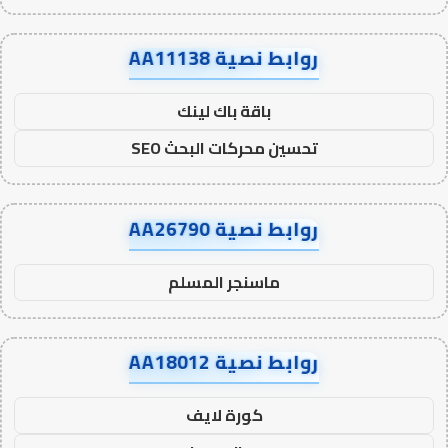
روابط نصية AA11138
باقة باك لينك
تحسين محركات البحث SEO
روابط نصية AA26790
ماسنجر المسلم
روابط نصية AA18012
كورة لايف